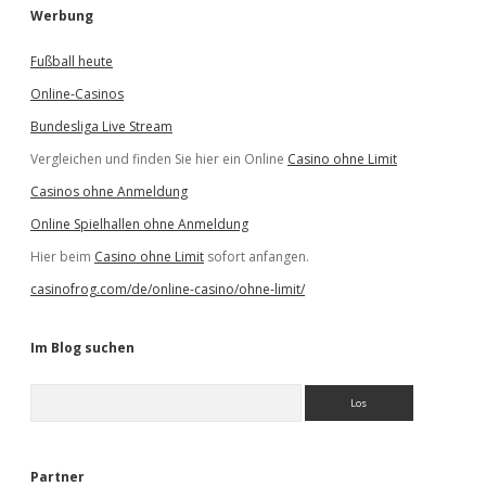
Werbung
Fußball heute
Online-Casinos
Bundesliga Live Stream
Vergleichen und finden Sie hier ein Online
Casino ohne Limit
Casinos ohne Anmeldung
Online Spielhallen ohne Anmeldung
Hier beim
Casino ohne Limit
sofort anfangen.
casinofrog.com/de/online-casino/ohne-limit/
Im Blog suchen
S
u
c
h
e
Partner