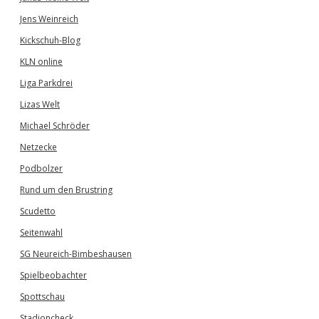
Jens Weinreich
Kickschuh-Blog
KLN online
Liga Parkdrei
Lizas Welt
Michael Schröder
Netzecke
Podbolzer
Rund um den Brustring
Scudetto
Seitenwahl
SG Neureich-Bimbeshausen
Spielbeobachter
Spottschau
Stadioncheck