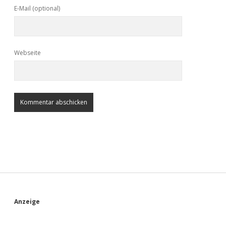
E-Mail (optional)
Webseite
S
Anzeige