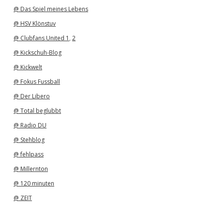
@ Das Spiel meines Lebens
@ HSV Klönstuv
@ Clubfans United 1
,
2
@ Kickschuh-Blog
@ Kickwelt
@ Fokus Fussball
@ Der Libero
@ Total beglubbt
@ Radio DU
@ Stehblog
@ fehlpass
@ Millernton
@ 120 minuten
@ ZEIT