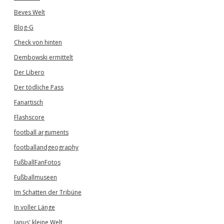
Beves Welt
Blog-G
Check von hinten
Dembowski ermittelt
Der Libero
Der tödliche Pass
Fanartisch
Flashscore
football arguments
footballandgeography
FußballFanFotos
Fußballmuseen
Im Schatten der Tribüne
In voller Länge
Janus' kleine Welt