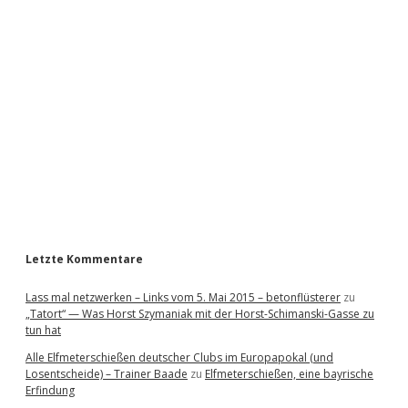
i
d
e
b
a
r
Letzte Kommentare
Lass mal netzwerken – Links vom 5. Mai 2015 – betonflüsterer
zu
„Tatort“ — Was Horst Szymaniak mit der Horst-Schimanski-Gasse zu
tun hat
Alle Elfmeterschießen deutscher Clubs im Europapokal (und
Losentscheide) – Trainer Baade
zu
Elfmeterschießen, eine bayrische
Erfindung