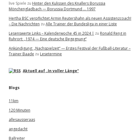
live Spiele
zu
Hinter den Kulissen des Knallers Borussia
Mönchengladbach — Borussia Dortmund … 1997
Hertha BSC verpflichtet Armin Reutershahn als neuen Assistenzcoach!
– Die Nachrichten
zu
Alle Trainer der Bundesliga in einer Liste
Lesenswerte Links – Kalenderwoche 45 in 2024 |
zu
Ronald Reng in
Ruhrort: „1974 — Eine deutsche Begegnung“
Ankündigung: „Nachspielzeit“ — Erstes Festival der Fußball-Literatur –
Trainer Baade
zu
Lesetermine
Aktuell auf „In voller Länge“
Blogs
11km
120 Minuten
allesausseraas
angedacht
Ballreiter