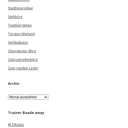
Stadtneurotiker
Stehblog
Textilvergehen
Torsten Wieland
Vertikalpass
Übersteiger-Blog
Zebrastreifenblog
Zum runden Leder
Archiv
A
r
c
h
Trainer Baade away
i
v
@ DRadio