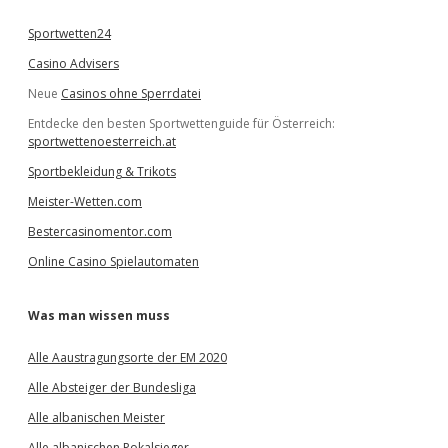
n
Sportwetten24
Casino Advisers
Neue
Casinos ohne Sperrdatei
Entdecke den besten Sportwettenguide für Österreich:
sportwettenoesterreich.at
Sportbekleidung & Trikots
Meister-Wetten.com
Bestercasinomentor.com
Online Casino Spielautomaten
Was man wissen muss
Alle Aaustragungsorte der EM 2020
Alle Absteiger der Bundesliga
Alle albanischen Meister
Alle albanischen Pokalsieger