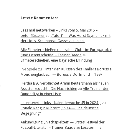
r
Letzte Kommentare
Lass mal netzwerken – Links vom 5. Mai 2015 –
betonflüsterer
zu
„Tatort“ — Was Horst Szymaniak mit
der Horst-Schimanski-Gasse zu tun hat
Alle Elfmeterschießen deutscher Clubs im Europapokal
(und Losentscheide) – Trainer Baade
zu
Elfmeterschießen, eine bayrische Erfindung
live Spiele
zu
Hinter den Kulissen des Knallers Borussia
Mönchengladbach — Borussia Dortmund … 1997
Hertha BSC verpflichtet Armin Reutershahn als neuen
g
Assistenzcoach! – Die Nachrichten
zu
Alle Trainer der
n
Bundesliga in einer Liste
Lesenswerte Links – Kalenderwoche 45 in 2024 |
zu
Ronald Reng in Ruhrort: „1974 — Eine deutsche
Begegnung“
Ankündigung: „Nachspielzeit“ — Erstes Festival der
Fußball-Literatur – Trainer Baade
zu
Lesetermine