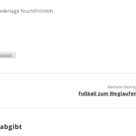
a
derlage feuchtfröhlich.
a
d
üssmann
e
Nächster Beitra
Fußball zum Weglaufe
 abgibt