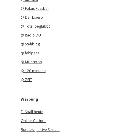
@ Fokus Fussball
@ Der Libero
@ Total beglubbt
@ Radio DU
@ Stehblog
@ fehlpass
@ Millernton
@ 120 minuten
@ ZEIT
Werbung
Fußball heute
Online-Casinos
Bundesliga Live Stream