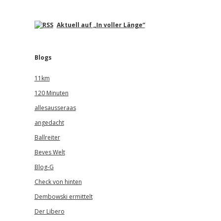
Aktuell auf „In voller Länge“
Blogs
11km
120 Minuten
allesausseraas
angedacht
Ballreiter
Beves Welt
Blog-G
Check von hinten
Dembowski ermittelt
Der Libero