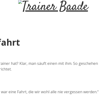
T
r
a
fahrt
i
n
iner hat? Klar, man säuft einen mit ihm. So geschehen
ichtet.
e
r
war eine Fahrt, die wir wohl alle nie vergessen werden.“
B