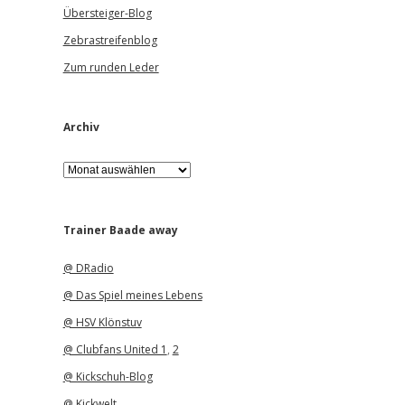
Übersteiger-Blog
Zebrastreifenblog
Zum runden Leder
Archiv
A
r
c
h
i
Trainer Baade away
v
@ DRadio
@ Das Spiel meines Lebens
@ HSV Klönstuv
@ Clubfans United 1
,
2
@ Kickschuh-Blog
@ Kickwelt