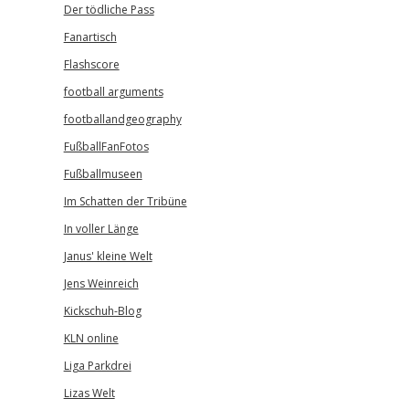
Der tödliche Pass
Fanartisch
Flashscore
football arguments
footballandgeography
FußballFanFotos
Fußballmuseen
Im Schatten der Tribüne
In voller Länge
Janus' kleine Welt
Jens Weinreich
Kickschuh-Blog
KLN online
Liga Parkdrei
Lizas Welt