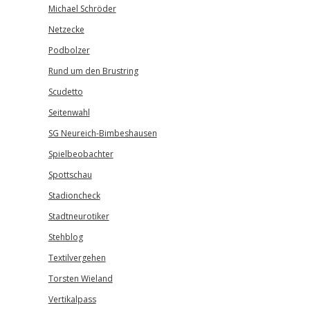
Michael Schröder
Netzecke
Podbolzer
Rund um den Brustring
Scudetto
Seitenwahl
SG Neureich-Bimbeshausen
Spielbeobachter
Spottschau
Stadioncheck
Stadtneurotiker
Stehblog
Textilvergehen
Torsten Wieland
Vertikalpass