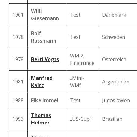
Willi
1961
Test
Dänemark
Giesemann
Rolf
1978
Test
Schweden
Rüssmann
WM 2.
1978
Berti Vogts
Österreich
Finalrunde
Manfred
„Mini-
1981
Argentinien
Kaltz
WM“
1988
Eike Immel
Test
Jugoslawien
Thomas
1993
„US-Cup“
Brasilien
Helmer