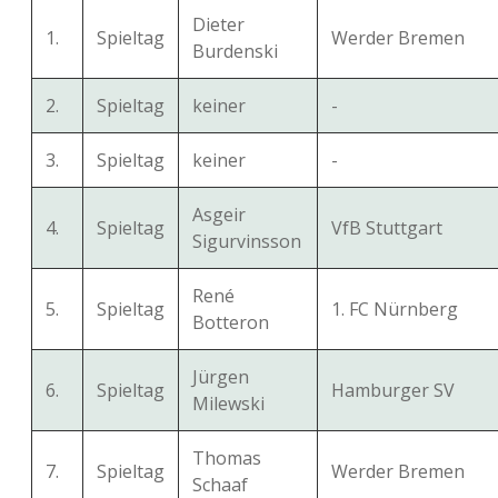
Dieter
1.
Spieltag
Werder Bremen
Burdenski
2.
Spieltag
keiner
-
3.
Spieltag
keiner
-
Asgeir
4.
Spieltag
VfB Stuttgart
Sigurvinsson
René
5.
Spieltag
1. FC Nürnberg
Botteron
Jürgen
6.
Spieltag
Hamburger SV
Milewski
Thomas
7.
Spieltag
Werder Bremen
Schaaf