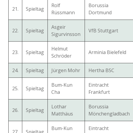
Rolf
Borussia
21.
Spieltag
Rüssmann
Dortmund
Asgeir
22.
Spieltag
VfB Stuttgart
Sigurvinsson
Helmut
23.
Spieltag
Arminia Bielefeld
Schröder
24.
Spieltag
Jürgen Mohr
Hertha BSC
Bum-Kun
Eintracht
25.
Spieltag
Cha
Frankfurt
Lothar
Borussia
26.
Spieltag
Matthäus
Mönchengladbach
Bum-Kun
Eintracht
27.
Spieltag