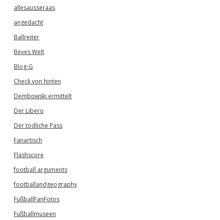
allesausseraas
angedacht
Ballreiter
Beves Welt
Blog-G
Check von hinten
Dembowski ermittelt
Der Libero
Der tödliche Pass
Fanartisch
Flashscore
football arguments
footballandgeography
FußballFanFotos
Fußballmuseen