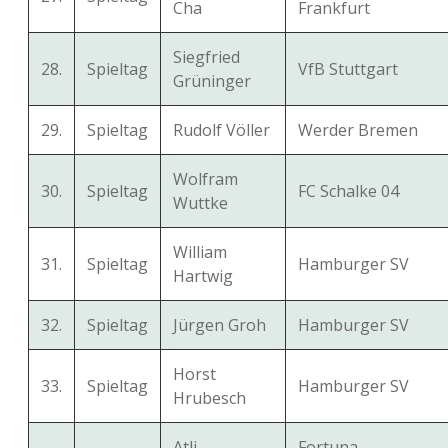
Cha
Frankfurt
Siegfried
28.
Spieltag
VfB Stuttgart
Grüninger
29.
Spieltag
Rudolf Völler
Werder Bremen
Wolfram
30.
Spieltag
FC Schalke 04
Wuttke
William
31.
Spieltag
Hamburger SV
Hartwig
32.
Spieltag
Jürgen Groh
Hamburger SV
Horst
33.
Spieltag
Hamburger SV
Hrubesch
Atli
Fortuna