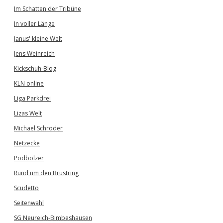
Im Schatten der Tribüne
In voller Länge
Janus' kleine Welt
Jens Weinreich
Kickschuh-Blog
KLN online
Liga Parkdrei
Lizas Welt
Michael Schröder
Netzecke
Podbolzer
Rund um den Brustring
Scudetto
Seitenwahl
SG Neureich-Bimbeshausen