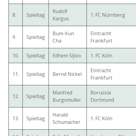
Rudolf
8.
Spieltag
1. FC Nürnberg
Kargus
Bum-Kun
Eintracht
9.
Spieltag
Cha
Frankfurt
10.
Spieltag
Edhem Sljivo
1. FC Köln
Eintracht
11.
Spieltag
Bernd Nickel
Frankfurt
Manfred
Borussia
12.
Spieltag
Burgsmüller
Dortmund
Harald
13.
Spieltag
1. FC Köln
Schumacher