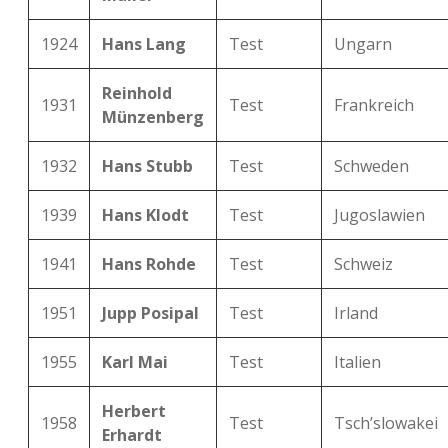
1924
Hans Lang
Test
Ungarn
Reinhold
1931
Test
Frankreich
Münzenberg
1932
Hans Stubb
Test
Schweden
1939
Hans Klodt
Test
Jugoslawien
1941
Hans Rohde
Test
Schweiz
1951
Jupp Posipal
Test
Irland
1955
Karl Mai
Test
Italien
Herbert
1958
Test
Tsch’slowakei
Erhardt