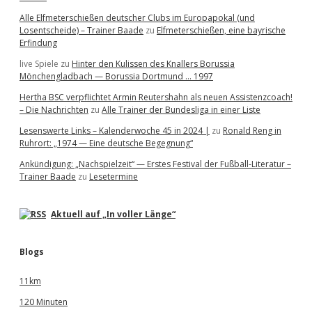
Alle Elfmeterschießen deutscher Clubs im Europapokal (und
Losentscheide) – Trainer Baade
zu
Elfmeterschießen, eine bayrische
Erfindung
live Spiele
zu
Hinter den Kulissen des Knallers Borussia
Mönchengladbach — Borussia Dortmund … 1997
Hertha BSC verpflichtet Armin Reutershahn als neuen Assistenzcoach!
– Die Nachrichten
zu
Alle Trainer der Bundesliga in einer Liste
Lesenswerte Links – Kalenderwoche 45 in 2024 |
zu
Ronald Reng in
Ruhrort: „1974 — Eine deutsche Begegnung“
Ankündigung: „Nachspielzeit“ — Erstes Festival der Fußball-Literatur –
Trainer Baade
zu
Lesetermine
Aktuell auf „In voller Länge“
Blogs
11km
120 Minuten