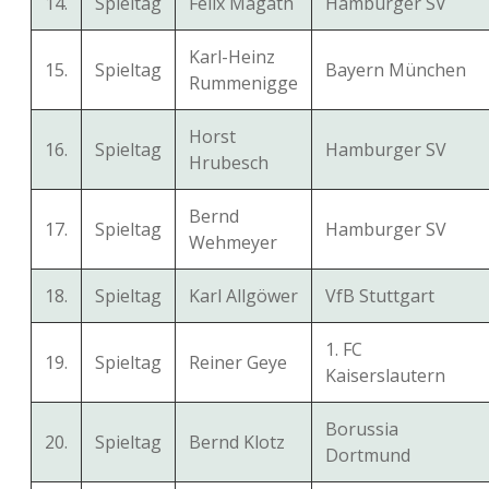
14.
Spieltag
Felix Magath
Hamburger SV
Karl-Heinz
15.
Spieltag
Bayern München
Rummenigge
Horst
16.
Spieltag
Hamburger SV
Hrubesch
Bernd
17.
Spieltag
Hamburger SV
Wehmeyer
18.
Spieltag
Karl Allgöwer
VfB Stuttgart
1. FC
19.
Spieltag
Reiner Geye
Kaiserslautern
Borussia
20.
Spieltag
Bernd Klotz
Dortmund