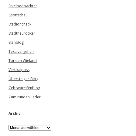
Spielbeobachter
Spottschau
Stadioncheck
Stadtneurotiker
Stehblog
Textilvergehen
Torsten Wieland
Vertikalpass
Übersteiger-Blog
Zebrastreifenblog
Zum runden Leder
Archiv
A
r