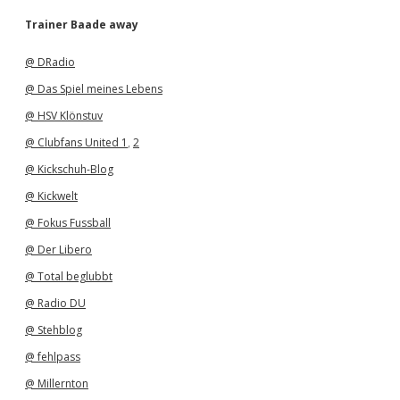
c
h
Trainer Baade away
i
v
@ DRadio
@ Das Spiel meines Lebens
@ HSV Klönstuv
@ Clubfans United 1
,
2
@ Kickschuh-Blog
@ Kickwelt
@ Fokus Fussball
@ Der Libero
@ Total beglubbt
@ Radio DU
@ Stehblog
@ fehlpass
@ Millernton