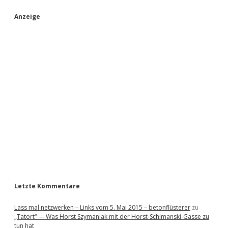
S
Anzeige
i
d
e
b
a
r
Letzte Kommentare
Lass mal netzwerken – Links vom 5. Mai 2015 – betonflüsterer
zu
„Tatort“ — Was Horst Szymaniak mit der Horst-Schimanski-Gasse zu
tun hat