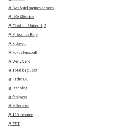
@ Das Spiel meines Lebens
@ HSV Klönstuv
@ Clubfans United 1
,
2
@ Kickschuh-Blog
@ Kickwelt
@ Fokus Fussball
@ Der Libero
@ Total beglubbt
@ Radio DU
@ Stehblog
@ fehlpass
@ Millernton
@ 120 minuten
@ ZEIT