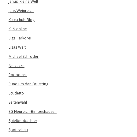
Janus' kleine Welt
Jens Weinreich
Kickschuh-Blog
KLN online
Liga Parkdrei
Lizas Welt
Michael Schröder
Netzecke
Podbolzer
Rund um den Brustring
Scudetto
Seitenwahl
SG Neureich-Bimbeshausen
Spielbeobachter
Spottschau