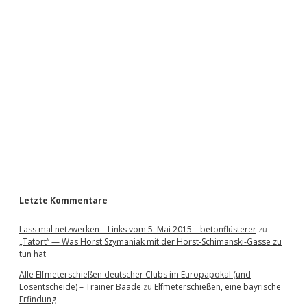
i
d
e
b
a
r
Letzte Kommentare
Lass mal netzwerken – Links vom 5. Mai 2015 – betonflüsterer
zu
„Tatort“ — Was Horst Szymaniak mit der Horst-Schimanski-Gasse zu
tun hat
Alle Elfmeterschießen deutscher Clubs im Europapokal (und
Losentscheide) – Trainer Baade
zu
Elfmeterschießen, eine bayrische
Erfindung