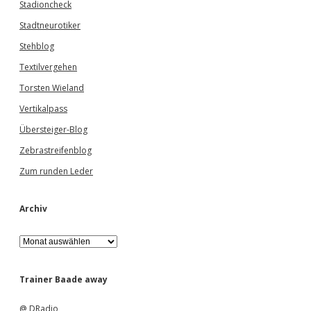
Stadioncheck
Stadtneurotiker
Stehblog
Textilvergehen
Torsten Wieland
Vertikalpass
Übersteiger-Blog
Zebrastreifenblog
Zum runden Leder
Archiv
A
r
c
h
Trainer Baade away
i
v
@ DRadio