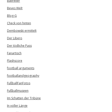
Ballreiter
Beves Welt
Blog-G
Check von hinten
Dembowski ermittelt
Der Libero
Der tödliche Pass
Fanartisch
Flashscore
football arguments
footballandgeography
FußballFanFotos
Fußballmuseen
Im Schatten der Tribüne
In voller Länge