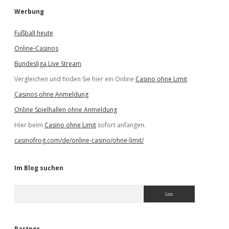
Werbung
Fußball heute
Online-Casinos
Bundesliga Live Stream
Vergleichen und finden Sie hier ein Online
Casino ohne Limit
Casinos ohne Anmeldung
Online Spielhallen ohne Anmeldung
Hier beim
Casino ohne Limit
sofort anfangen.
casinofrog.com/de/online-casino/ohne-limit/
Im Blog suchen
S
u
c
h
e
Partner