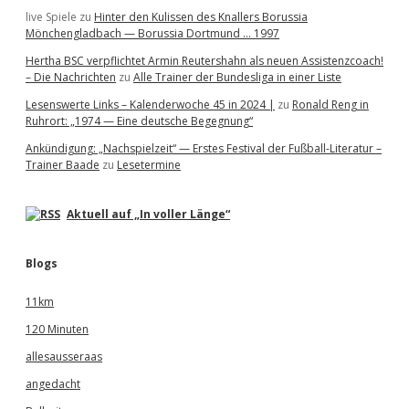
live Spiele
zu
Hinter den Kulissen des Knallers Borussia
Mönchengladbach — Borussia Dortmund … 1997
Hertha BSC verpflichtet Armin Reutershahn als neuen Assistenzcoach!
– Die Nachrichten
zu
Alle Trainer der Bundesliga in einer Liste
Lesenswerte Links – Kalenderwoche 45 in 2024 |
zu
Ronald Reng in
Ruhrort: „1974 — Eine deutsche Begegnung“
Ankündigung: „Nachspielzeit“ — Erstes Festival der Fußball-Literatur –
Trainer Baade
zu
Lesetermine
Aktuell auf „In voller Länge“
Blogs
11km
120 Minuten
allesausseraas
angedacht