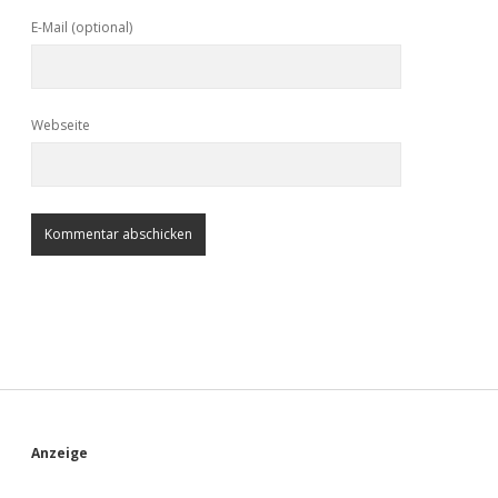
E-Mail (optional)
Webseite
S
Anzeige