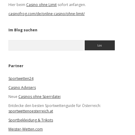
Hier beim
Casino ohne Limit
sofort anfangen.
casinofrog.com/de/online-casino/ohne-limit/
Im Blog suchen
S
u
c
h
e
Partner
n
Sportwetten24
Casino Advisers
Neue
Casinos ohne Sperrdatei
Entdecke den besten Sportwettenguide für Österreich:
sportwettenoesterreich.at
Sportbekleidung & Trikots
Meister-Wetten.com