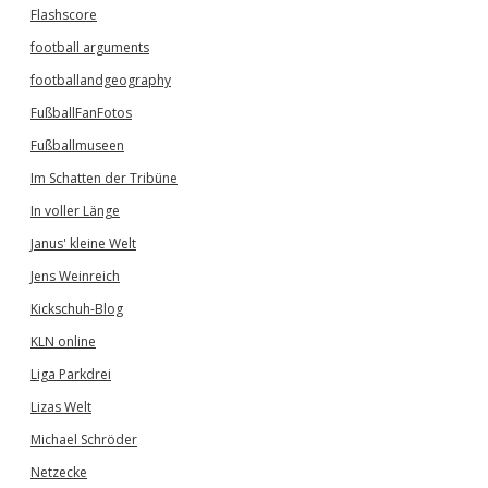
Flashscore
football arguments
footballandgeography
FußballFanFotos
Fußballmuseen
Im Schatten der Tribüne
In voller Länge
Janus' kleine Welt
Jens Weinreich
Kickschuh-Blog
KLN online
Liga Parkdrei
Lizas Welt
Michael Schröder
Netzecke