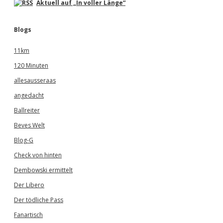
Aktuell auf „In voller Länge“
Blogs
11km
120 Minuten
allesausseraas
angedacht
Ballreiter
Beves Welt
Blog-G
Check von hinten
Dembowski ermittelt
Der Libero
Der tödliche Pass
Fanartisch