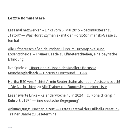
r
Letzte Kommentare
Lass mal netzwerken – Links vom 5. Mai 2015 – betonflüsterer
zu
„Tatort“ — Was Horst Szymaniak mit der Horst-Schimanski-Gasse zu
tun hat
Alle Elfmeterschießen deutscher Clubs im Europapokal (und
Losentscheide) – Trainer Baade
zu
Elfmeterschießen, eine bayrische
Erfindung
live Spiele
zu
Hinter den Kulissen des Knallers Borussia
Mönchengladbach — Borussia Dortmund … 1997
Hertha BSC verpflichtet Armin Reutershahn als neuen Assistenzcoach!
– Die Nachrichten
zu
Alle Trainer der Bundesliga in einer Liste
Lesenswerte Links – Kalenderwoche 45 in 2024 |
zu
Ronald Reng in
Ruhrort: „1974 — Eine deutsche Begegnung“
Ankündigung: „Nachspielzeit“ — Erstes Festival der Fußball-Literatur –
Trainer Baade
zu
Lesetermine