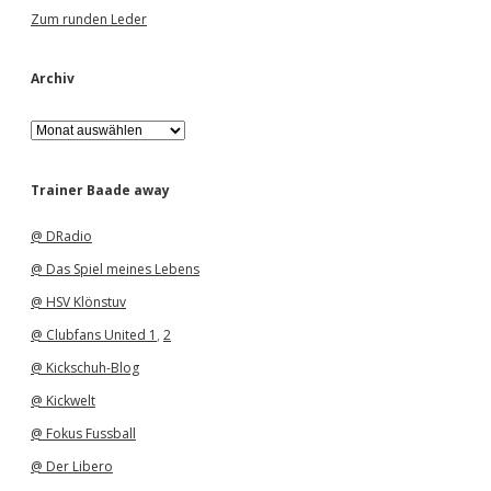
Zum runden Leder
Archiv
A
r
c
h
Trainer Baade away
i
v
@ DRadio
@ Das Spiel meines Lebens
@ HSV Klönstuv
@ Clubfans United 1
,
2
@ Kickschuh-Blog
@ Kickwelt
@ Fokus Fussball
@ Der Libero