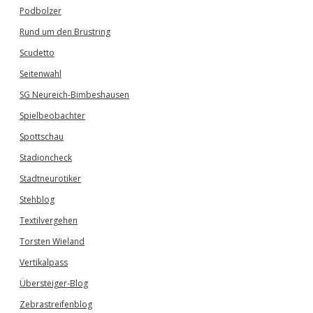
Podbolzer
Rund um den Brustring
Scudetto
Seitenwahl
SG Neureich-Bimbeshausen
Spielbeobachter
Spottschau
Stadioncheck
Stadtneurotiker
Stehblog
Textilvergehen
Torsten Wieland
Vertikalpass
Übersteiger-Blog
Zebrastreifenblog