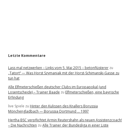
e
b
a
r
Letzte Kommentare
Lass mal netzwerken – Links vom 5. Mai 2015 – betonflüsterer
zu
„Tatort“ — Was Horst Szymaniak mit der Horst-Schimanski-Gasse zu
tun hat
Alle Elfmeterschießen deutscher Clubs im Europapokal (und
Losentscheide) – Trainer Baade
zu
Elfmeterschießen, eine bayrische
Erfindung
live Spiele
zu
Hinter den Kulissen des Knallers Borussia
Mönchengladbach — Borussia Dortmund … 1997
Hertha BSC verpflichtet Armin Reutershahn als neuen Assistenzcoach!
– Die Nachrichten
zu
Alle Trainer der Bundesliga in einer Liste