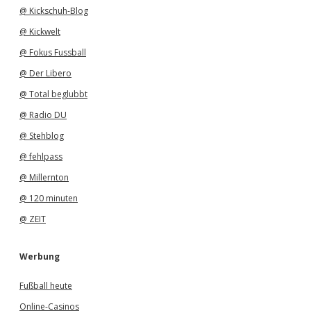
@ Kickschuh-Blog
@ Kickwelt
@ Fokus Fussball
@ Der Libero
@ Total beglubbt
@ Radio DU
@ Stehblog
@ fehlpass
@ Millernton
@ 120 minuten
@ ZEIT
Werbung
Fußball heute
Online-Casinos