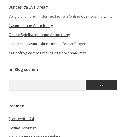
Bundesliga Live Stream
Vergleichen und finden Sie hier ein Online
Casino ohne Limit
Casinos ohne Anmeldung
Online Spielhallen ohne Anmeldung
Hier beim
Casino ohne Limit
sofort anfangen.
casinofrog.com/de/online-casino/ohne-limit/
Im Blog suchen
S
u
c
h
e
Partner
n
Sportwetten24
Casino Advisers