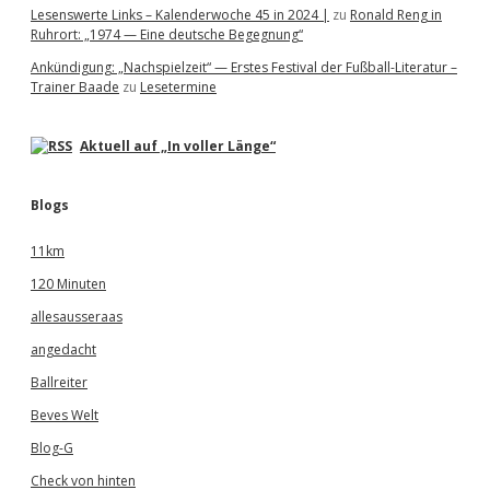
Lesenswerte Links – Kalenderwoche 45 in 2024 |
zu
Ronald Reng in
Ruhrort: „1974 — Eine deutsche Begegnung“
Ankündigung: „Nachspielzeit“ — Erstes Festival der Fußball-Literatur –
Trainer Baade
zu
Lesetermine
Aktuell auf „In voller Länge“
Blogs
11km
120 Minuten
allesausseraas
angedacht
Ballreiter
Beves Welt
Blog-G
Check von hinten