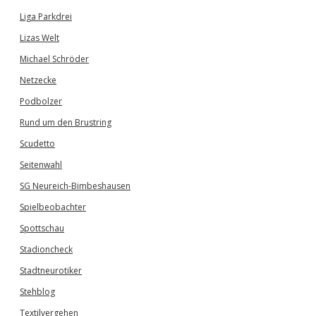
Liga Parkdrei
Lizas Welt
Michael Schröder
Netzecke
Podbolzer
Rund um den Brustring
Scudetto
Seitenwahl
SG Neureich-Bimbeshausen
Spielbeobachter
Spottschau
Stadioncheck
Stadtneurotiker
Stehblog
Textilvergehen