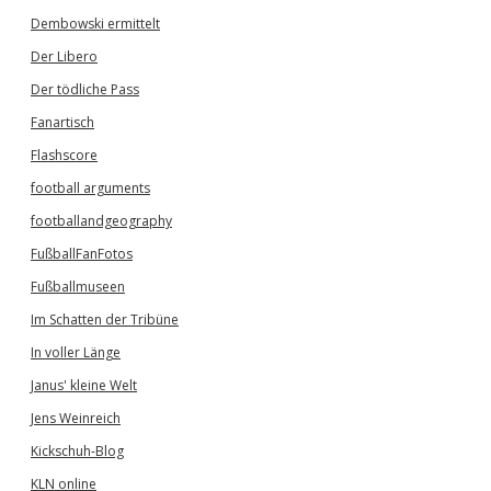
Dembowski ermittelt
Der Libero
Der tödliche Pass
Fanartisch
Flashscore
football arguments
footballandgeography
FußballFanFotos
Fußballmuseen
Im Schatten der Tribüne
In voller Länge
Janus' kleine Welt
Jens Weinreich
Kickschuh-Blog
KLN online