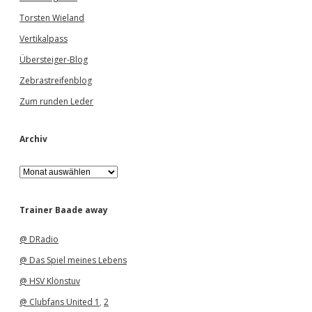
Torsten Wieland
Vertikalpass
Übersteiger-Blog
Zebrastreifenblog
Zum runden Leder
Archiv
A
r
c
h
Trainer Baade away
i
v
@ DRadio
@ Das Spiel meines Lebens
@ HSV Klönstuv
@ Clubfans United 1
,
2