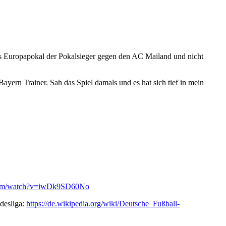
es Europapokal der Pokalsieger gegen den AC Mailand und nicht
yern Trainer. Sah das Spiel damals und es hat sich tief in mein
.com/watch?v=iwDk9SD60No
desliga:
https://de.wikipedia.org/wiki/Deutsche_Fußball-