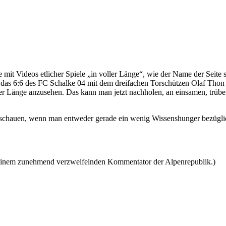
mit Videos etlicher Spiele „in voller Länge“, wie der Name der Seit
der das 6:6 des FC Schalke 04 mit dem dreifachen Torschützen Olaf T
voller Länge anzusehen. Das kann man jetzt nachholen, an einsamen, trüb
schauen, wenn man entweder gerade ein wenig Wissenshunger bezüglich
it einem zunehmend verzweifelnden Kommentator der Alpenrepublik.)