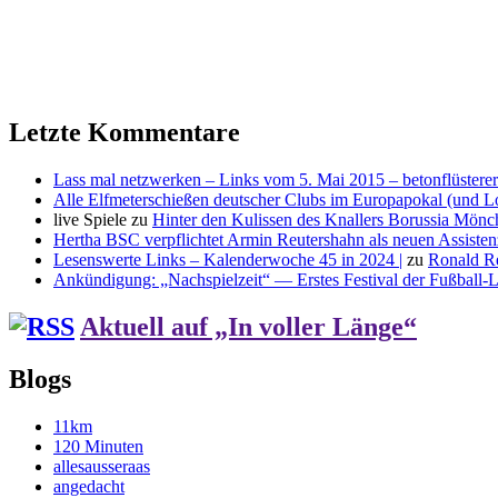
Letzte Kommentare
Lass mal netzwerken – Links vom 5. Mai 2015 – betonflüsterer
Alle Elfmeterschießen deutscher Clubs im Europapokal (und L
live Spiele
zu
Hinter den Kulissen des Knallers Borussia Mö
Hertha BSC verpflichtet Armin Reutershahn als neuen Assiste
Lesenswerte Links – Kalenderwoche 45 in 2024 |
zu
Ronald R
Ankündigung: „Nachspielzeit“ — Erstes Festival der Fußball-Li
Aktuell auf „In voller Länge“
Blogs
11km
120 Minuten
allesausseraas
angedacht