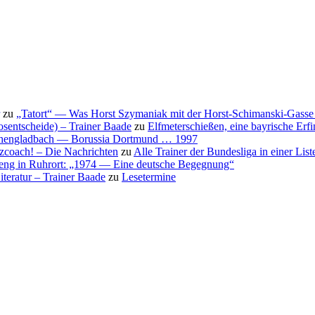
zu
„Tatort“ — Was Horst Szymaniak mit der Horst-Schimanski-Gasse 
osentscheide) – Trainer Baade
zu
Elfmeterschießen, eine bayrische Erf
nchengladbach — Borussia Dortmund … 1997
nzcoach! – Die Nachrichten
zu
Alle Trainer der Bundesliga in einer List
eng in Ruhrort: „1974 — Eine deutsche Begegnung“
teratur – Trainer Baade
zu
Lesetermine