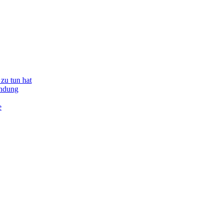
zu tun hat
indung
e