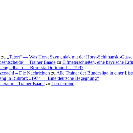
zu
„Tatort“ — Was Horst Szymaniak mit der Horst-Schimanski-Gasse 
osentscheide) – Trainer Baade
zu
Elfmeterschießen, eine bayrische Erf
nchengladbach — Borussia Dortmund … 1997
nzcoach! – Die Nachrichten
zu
Alle Trainer der Bundesliga in einer List
eng in Ruhrort: „1974 — Eine deutsche Begegnung“
teratur – Trainer Baade
zu
Lesetermine