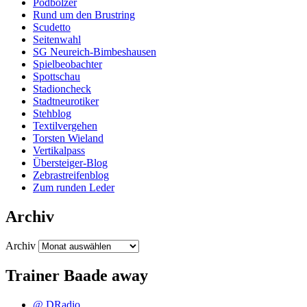
Podbolzer
Rund um den Brustring
Scudetto
Seitenwahl
SG Neureich-Bimbeshausen
Spielbeobachter
Spottschau
Stadioncheck
Stadtneurotiker
Stehblog
Textilvergehen
Torsten Wieland
Vertikalpass
Übersteiger-Blog
Zebrastreifenblog
Zum runden Leder
Archiv
Archiv
Trainer Baade away
@ DRadio