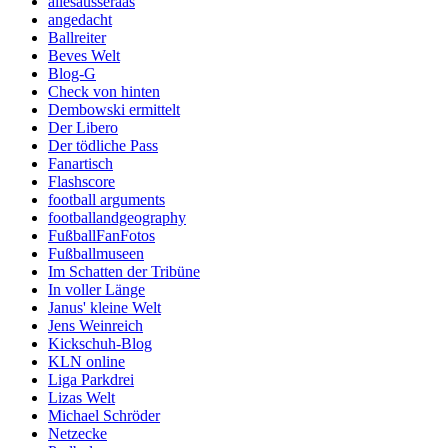
allesausseraas
angedacht
Ballreiter
Beves Welt
Blog-G
Check von hinten
Dembowski ermittelt
Der Libero
Der tödliche Pass
Fanartisch
Flashscore
football arguments
footballandgeography
FußballFanFotos
Fußballmuseen
Im Schatten der Tribüne
In voller Länge
Janus' kleine Welt
Jens Weinreich
Kickschuh-Blog
KLN online
Liga Parkdrei
Lizas Welt
Michael Schröder
Netzecke