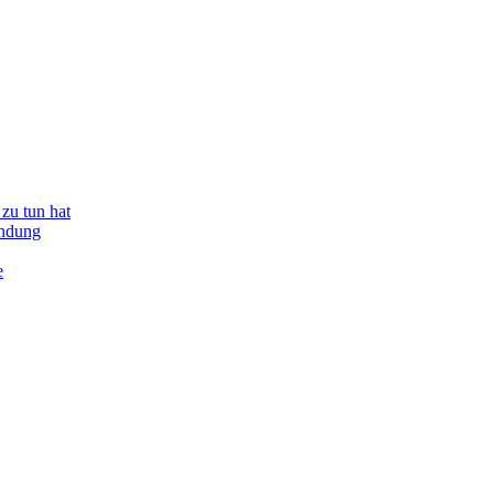
zu tun hat
indung
e