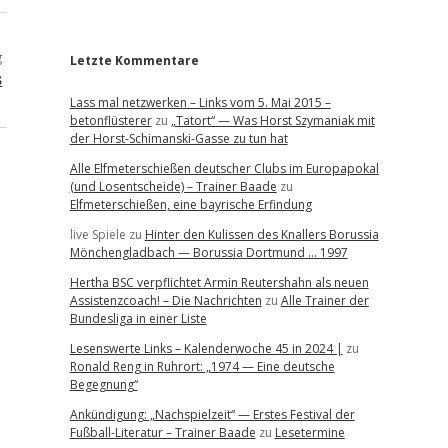
r
g
Letzte Kommentare
s
Lass mal netzwerken – Links vom 5. Mai 2015 –
betonflüsterer
zu
„Tatort“ — Was Horst Szymaniak mit
der Horst-Schimanski-Gasse zu tun hat
Alle Elfmeterschießen deutscher Clubs im Europapokal
(und Losentscheide) – Trainer Baade
zu
Elfmeterschießen, eine bayrische Erfindung
live Spiele
zu
Hinter den Kulissen des Knallers Borussia
Mönchengladbach — Borussia Dortmund … 1997
Hertha BSC verpflichtet Armin Reutershahn als neuen
Assistenzcoach! – Die Nachrichten
zu
Alle Trainer der
Bundesliga in einer Liste
Lesenswerte Links – Kalenderwoche 45 in 2024 |
zu
Ronald Reng in Ruhrort: „1974 — Eine deutsche
Begegnung“
Ankündigung: „Nachspielzeit“ — Erstes Festival der
Fußball-Literatur – Trainer Baade
zu
Lesetermine