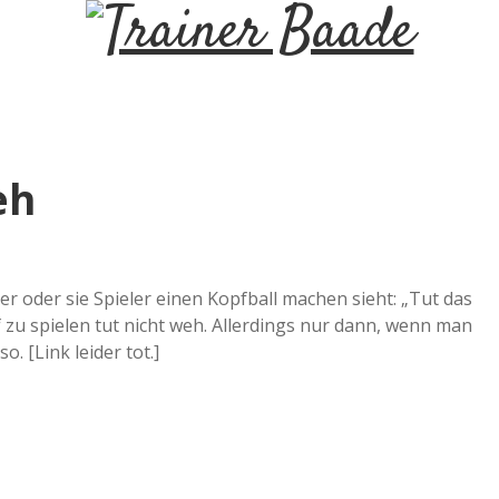
T
r
a
eh
i
n
 er oder sie Spieler einen Kopfball machen sieht: „Tut das
f zu spielen tut nicht weh. Allerdings nur dann, wenn man
e
o. [Link leider tot.]
r
B