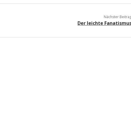
a
Nächster Beitra
Der leichte Fanatismu
a
d
e