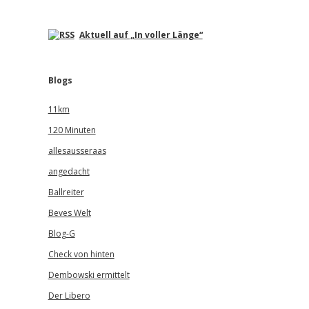
Aktuell auf „In voller Länge“
Blogs
11km
120 Minuten
allesausseraas
angedacht
Ballreiter
Beves Welt
Blog-G
Check von hinten
Dembowski ermittelt
Der Libero