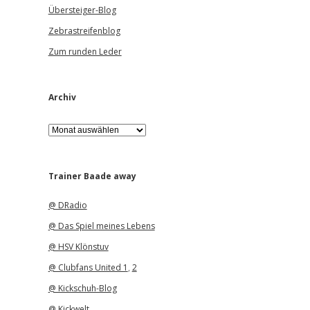
Übersteiger-Blog
Zebrastreifenblog
Zum runden Leder
Archiv
A
r
c
h
i
Trainer Baade away
v
@ DRadio
@ Das Spiel meines Lebens
@ HSV Klönstuv
@ Clubfans United 1
,
2
@ Kickschuh-Blog
@ Kickwelt