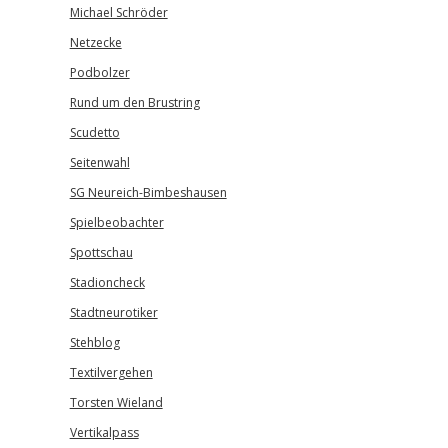
Michael Schröder
Netzecke
Podbolzer
Rund um den Brustring
Scudetto
Seitenwahl
SG Neureich-Bimbeshausen
Spielbeobachter
Spottschau
Stadioncheck
Stadtneurotiker
Stehblog
Textilvergehen
Torsten Wieland
Vertikalpass