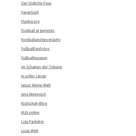
Der tödliche Pass
Fanartisch
Flashscore
football arguments
footballandgeography
FußballFanFotos
Fußballmuseen
Im Schatten der Tribüne
In voller Länge
Janus' kleine Welt
Jens Weinreich
Kickschuh-Blog
KLN online
Liga Parkdrei
Lizas Welt