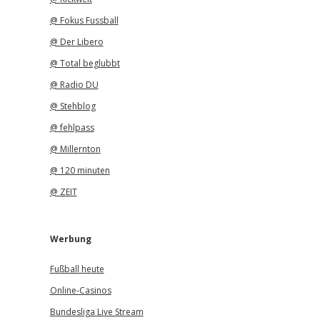
@ Fokus Fussball
@ Der Libero
@ Total beglubbt
@ Radio DU
@ Stehblog
@ fehlpass
@ Millernton
@ 120 minuten
@ ZEIT
Werbung
Fußball heute
Online-Casinos
Bundesliga Live Stream