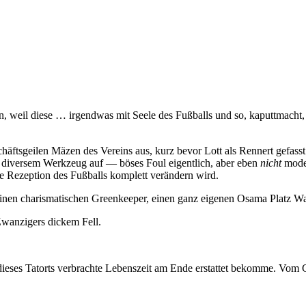
in, weil diese … irgendwas mit Seele des Fußballs und so, kaputtmacht,
äftsgeilen Mäzen des Vereins aus, kurz bevor Lott als Rennert gefass
it diversem Werkzeug auf — böses Foul eigentlich, aber eben
nicht
moder
e Rezeption des Fußballs komplett verändern wird.
einen charismatischen Greenkeeper, einen ganz eigenen Osama Platz War
Zwanzigers dickem Fell.
dieses Tatorts verbrachte Lebenszeit am Ende erstattet bekomme. Vom Gel