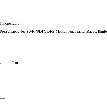
illionendorf
 Pressemappe des SWR (PDF), DFB Meinungen: Trainer Baade, filmferns
sind mit
*
markiert