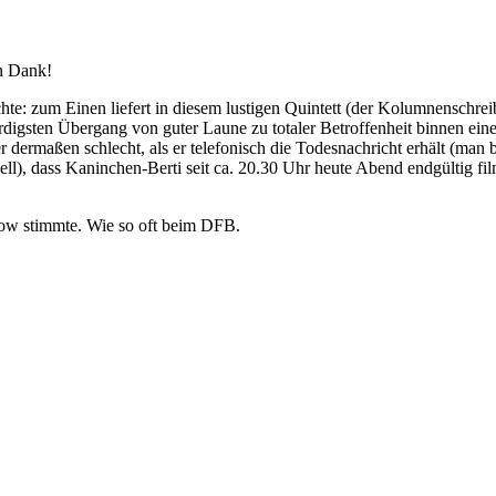
en Dank!
hte: zum Einen liefert in diesem lustigen Quintett (der Kolumnenschrei
igsten Übergang von guter Laune zu totaler Betroffenheit binnen einer
ermaßen schlecht, als er telefonisch die Todesnachricht erhält (man b
nell), dass Kaninchen-Berti seit ca. 20.30 Uhr heute Abend endgültig fi
Show stimmte. Wie so oft beim DFB.