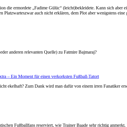
ition die ermordete „Fadime Gülüc“ (leicht)bekleidete. Kann sich aber 
 Platzwarteszwar auch nicht erklären, dem Plot aber wenigstens eine 
 jeder anderen relevanten Quelle) zu Fatmire Bajmaraj?
xtra – Ein Moment für einen verkorksten Fußball-Tatort
icht ekelhaft? Zum Dank wird man dafür von einem irren Fanatiker ersc
schen Fußballfans reserviert, wie Trainer Baade sehr richtig anmerkt. D