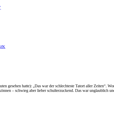
Y
JSfK
uten gesehen hatte): „Das war der schlechteste Tatort aller Zeiten“. W
können – schwieg aber lieber schulterzuckend. Das war unglaublich und