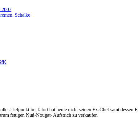
M 2007
remen, Schalke
JSfK
baller-Tiefpunkt im Tatort hat heute nicht seinen Ex-Chef samt dessen 
darum fettigen Nuß-Nougat- Aufstrich zu verkaufen