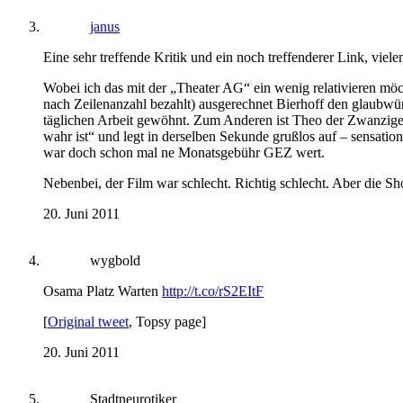
janus
Eine sehr treffende Kritik und ein noch treffenderer Link, viel
Wobei ich das mit der „Theater AG“ ein wenig relativieren möc
nach Zeilenanzahl bezahlt) ausgerechnet Bierhoff den glaubwürd
täglichen Arbeit gewöhnt. Zum Anderen ist Theo der Zwanziger d
wahr ist“ und legt in derselben Sekunde grußlos auf – sensatio
war doch schon mal ne Monatsgebühr GEZ wert.
Nebenbei, der Film war schlecht. Richtig schlecht. Aber die 
20. Juni 2011
wygbold
Osama Platz Warten
http://t.co/rS2EItF
[
Original tweet
, Topsy page]
20. Juni 2011
Stadtneurotiker