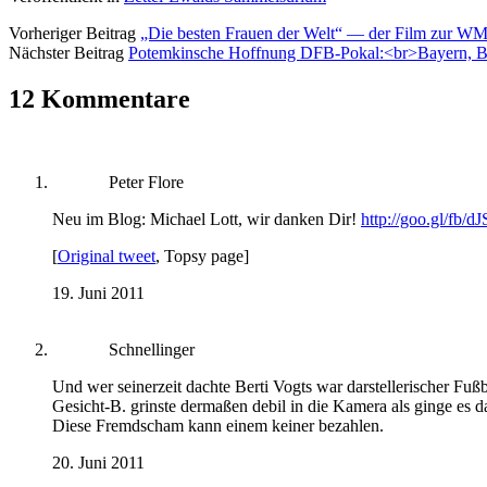
Vorheriger Beitrag
„Die besten Frauen der Welt“ — der Film zur W
Nächster Beitrag
Potemkinsche Hoffnung DFB-Pokal:<br>Bayern, B
12 Kommentare
Peter Flore
Neu im Blog: Michael Lott, wir danken Dir!
http://goo.gl/fb/d
[
Original tweet
, Topsy page]
19. Juni 2011
Schnellinger
Und wer seinerzeit dachte Berti Vogts war darstellerischer Fuß
Gesicht-B. grinste dermaßen debil in die Kamera als ginge es 
Diese Fremdscham kann einem keiner bezahlen.
20. Juni 2011