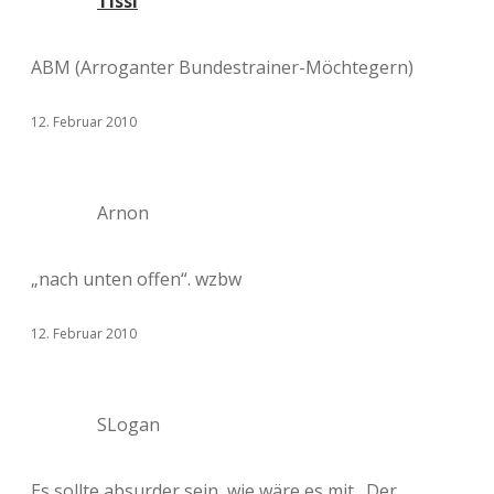
Tissi
ABM (Arroganter Bundestrainer-Möchtegern)
12. Februar 2010
Arnon
„nach unten offen“. wzbw
12. Februar 2010
SLogan
Es sollte absurder sein, wie wäre es mit „Der