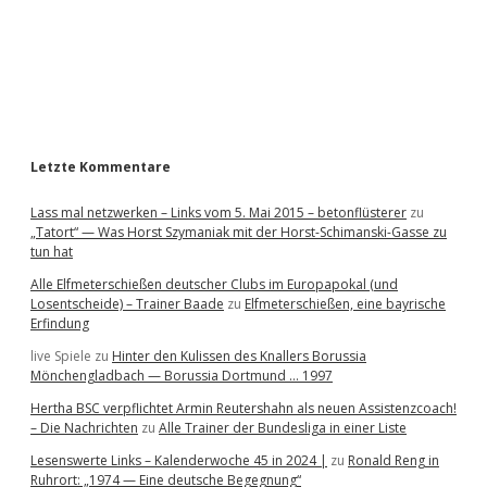
b
a
r
Letzte Kommentare
Lass mal netzwerken – Links vom 5. Mai 2015 – betonflüsterer
zu
„Tatort“ — Was Horst Szymaniak mit der Horst-Schimanski-Gasse zu
tun hat
Alle Elfmeterschießen deutscher Clubs im Europapokal (und
Losentscheide) – Trainer Baade
zu
Elfmeterschießen, eine bayrische
Erfindung
live Spiele
zu
Hinter den Kulissen des Knallers Borussia
Mönchengladbach — Borussia Dortmund … 1997
Hertha BSC verpflichtet Armin Reutershahn als neuen Assistenzcoach!
– Die Nachrichten
zu
Alle Trainer der Bundesliga in einer Liste
Lesenswerte Links – Kalenderwoche 45 in 2024 |
zu
Ronald Reng in
Ruhrort: „1974 — Eine deutsche Begegnung“