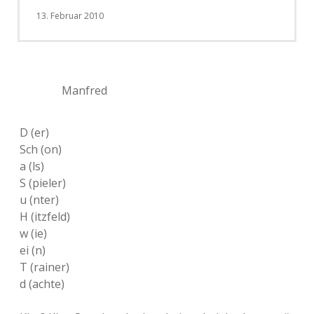
13. Februar 2010
Manfred
D (er)
Sch (on)
a (ls)
S (pieler)
u (nter)
H (itzfeld)
w (ie)
ei (n)
T (rainer)
d (achte)