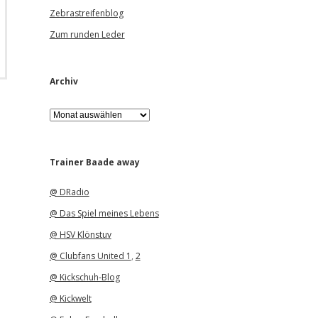
Zebrastreifenblog
Zum runden Leder
Archiv
A
r
c
h
i
Trainer Baade away
v
@ DRadio
@ Das Spiel meines Lebens
@ HSV Klönstuv
@ Clubfans United 1
,
2
@ Kickschuh-Blog
@ Kickwelt