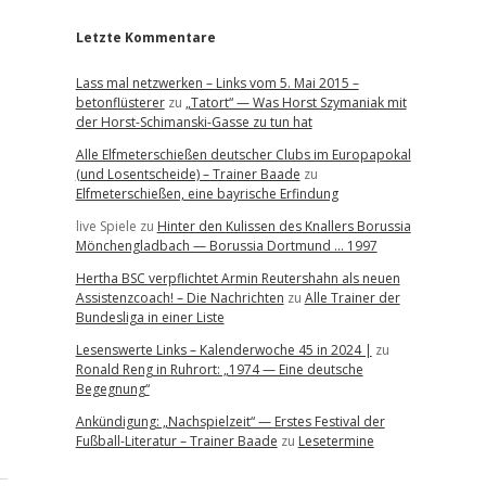
Letzte Kommentare
Lass mal netzwerken – Links vom 5. Mai 2015 –
betonflüsterer
zu
„Tatort“ — Was Horst Szymaniak mit
der Horst-Schimanski-Gasse zu tun hat
Alle Elfmeterschießen deutscher Clubs im Europapokal
(und Losentscheide) – Trainer Baade
zu
Elfmeterschießen, eine bayrische Erfindung
live Spiele
zu
Hinter den Kulissen des Knallers Borussia
Mönchengladbach — Borussia Dortmund … 1997
Hertha BSC verpflichtet Armin Reutershahn als neuen
Assistenzcoach! – Die Nachrichten
zu
Alle Trainer der
Bundesliga in einer Liste
Lesenswerte Links – Kalenderwoche 45 in 2024 |
zu
Ronald Reng in Ruhrort: „1974 — Eine deutsche
Begegnung“
Ankündigung: „Nachspielzeit“ — Erstes Festival der
Fußball-Literatur – Trainer Baade
zu
Lesetermine