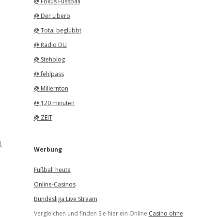
@ Fokus Fussball
@ Der Libero
@ Total beglubbt
@ Radio DU
@ Stehblog
@ fehlpass
@ Millernton
@ 120 minuten
@ ZEIT
.
Werbung
Fußball heute
Online-Casinos
Bundesliga Live Stream
Vergleichen und finden Sie hier ein Online
Casino ohne