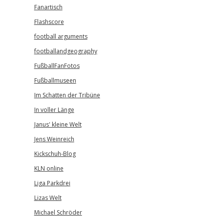
Fanartisch
Flashscore
football arguments
footballandgeography
FußballFanFotos
Fußballmuseen
Im Schatten der Tribüne
In voller Länge
Janus' kleine Welt
Jens Weinreich
Kickschuh-Blog
KLN online
Liga Parkdrei
Lizas Welt
Michael Schröder