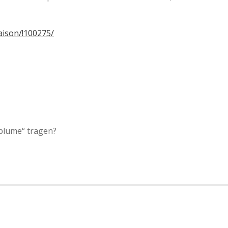
aison/!100275/
eblume“ tragen?