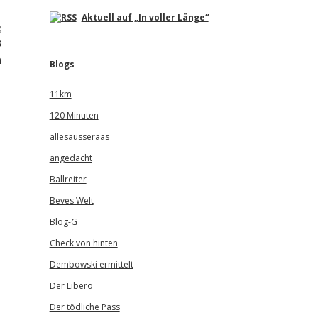
Aktuell auf „In voller Länge“
g
s
a
Blogs
11km
120 Minuten
allesausseraas
angedacht
Ballreiter
Beves Welt
Blog-G
Check von hinten
Dembowski ermittelt
Der Libero
Der tödliche Pass