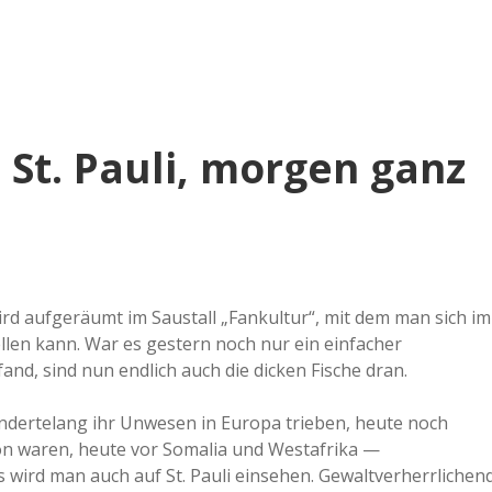
e
r
B
 St. Pauli, morgen ganz
a
a
d
wird aufgeräumt im Saustall „Fankultur“, mit dem man sich im
len kann. War es gestern noch nur ein einfacher
nd, sind nun endlich auch die dicken Fische dran.
e
undertelang ihr Unwesen in Europa trieben, heute noch
chon waren, heute vor Somalia und Westafrika —
 wird man auch auf St. Pauli einsehen. Gewaltverherrlichen