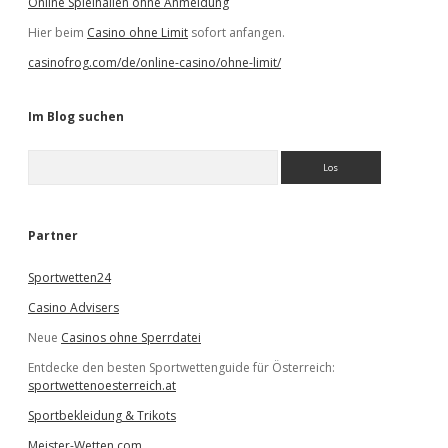
Online Spielhallen ohne Anmeldung
Hier beim
Casino ohne Limit
sofort anfangen.
casinofrog.com/de/online-casino/ohne-limit/
Im Blog suchen
S
u
c
h
e
Partner
n
Sportwetten24
Casino Advisers
Neue
Casinos ohne Sperrdatei
Entdecke den besten Sportwettenguide für Österreich:
sportwettenoesterreich.at
Sportbekleidung & Trikots
Meister-Wetten.com