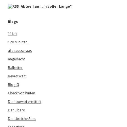
Aktuell auf „In voller Länge“
Blogs
11km
120 Minuten
allesausseraas
angedacht
Ballreiter
Beves Welt
Blog-G
Check von hinten
Dembowski ermittelt
Der Libero
Der tödliche Pass