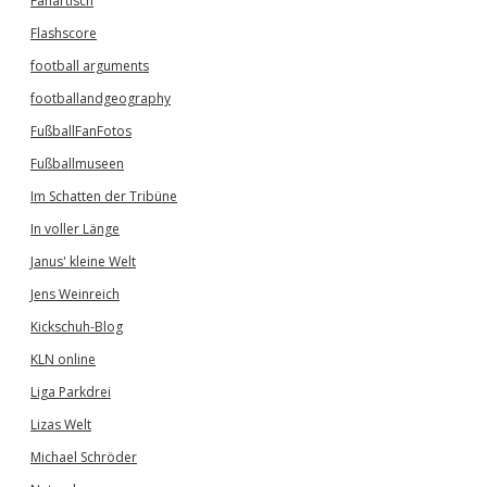
Fanartisch
Flashscore
football arguments
footballandgeography
FußballFanFotos
Fußballmuseen
Im Schatten der Tribüne
In voller Länge
Janus' kleine Welt
Jens Weinreich
Kickschuh-Blog
KLN online
Liga Parkdrei
Lizas Welt
Michael Schröder