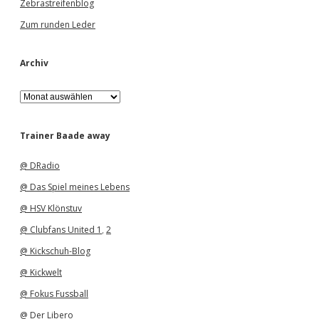
Zebrastreifenblog
Zum runden Leder
Archiv
A
r
c
h
Trainer Baade away
i
v
@ DRadio
@ Das Spiel meines Lebens
@ HSV Klönstuv
@ Clubfans United 1
,
2
@ Kickschuh-Blog
@ Kickwelt
@ Fokus Fussball
@ Der Libero