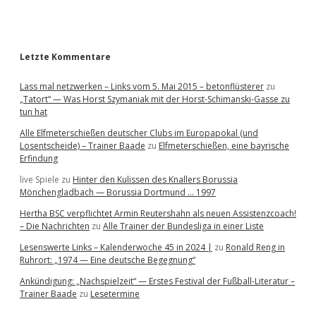
r
Letzte Kommentare
Lass mal netzwerken – Links vom 5. Mai 2015 – betonflüsterer
zu
„Tatort“ — Was Horst Szymaniak mit der Horst-Schimanski-Gasse zu
tun hat
Alle Elfmeterschießen deutscher Clubs im Europapokal (und
Losentscheide) – Trainer Baade
zu
Elfmeterschießen, eine bayrische
Erfindung
live Spiele
zu
Hinter den Kulissen des Knallers Borussia
Mönchengladbach — Borussia Dortmund … 1997
Hertha BSC verpflichtet Armin Reutershahn als neuen Assistenzcoach!
– Die Nachrichten
zu
Alle Trainer der Bundesliga in einer Liste
Lesenswerte Links – Kalenderwoche 45 in 2024 |
zu
Ronald Reng in
Ruhrort: „1974 — Eine deutsche Begegnung“
Ankündigung: „Nachspielzeit“ — Erstes Festival der Fußball-Literatur –
Trainer Baade
zu
Lesetermine