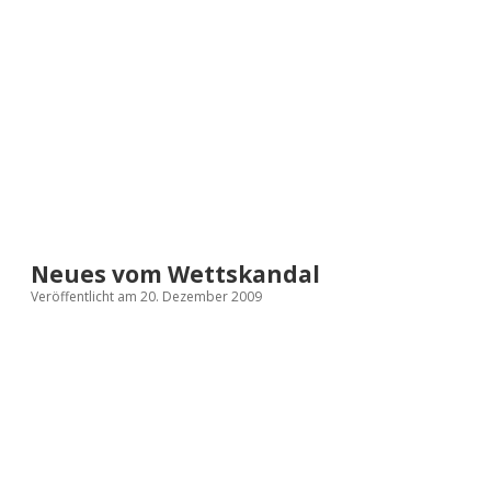
a
d
e
Neues vom Wettskandal
Veröffentlicht am 20. Dezember 2009