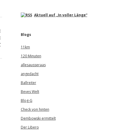
Aktuell auf „In voller Länge“
g
Blogs
e
r
11km
120 Minuten
allesausseraas
angedacht
Ballreiter
Beves Welt
Blog-G
Check von hinten
Dembowski ermittelt
Der Libero