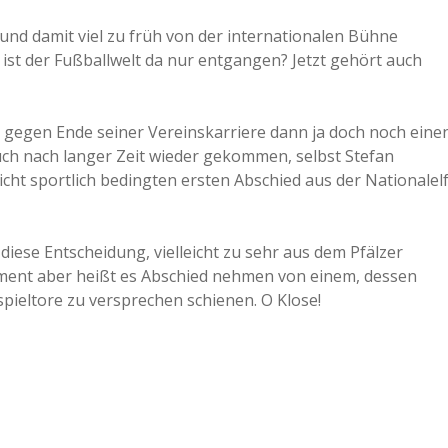
a
und damit viel zu früh von der internationalen Bühne
s ist der Fußballwelt da nur entgangen? Jetzt gehört auch
a
 es gegen Ende seiner Vereinskarriere dann ja doch noch eine
d
auch nach langer Zeit wieder gekommen, selbst Stefan
ht sportlich bedingten ersten Abschied aus der Nationalel
e
 diese Entscheidung, vielleicht zu sehr aus dem Pfälzer
ment aber heißt es Abschied nehmen von einem, dessen
spieltore zu versprechen schienen. O Klose!