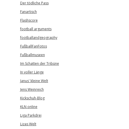
Der tödliche Pass
Fanartisch
Flashscore
football arguments
footballandgeography
FußballFanFotos
Fußballmuseen
Im Schatten der Tribüne
In voller Länge
Janus' kleine Welt
Jens Weinreich
Kickschuh-Blog
KLN online
Liga Parkdrei
Lizas Welt