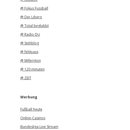
@ Fokus Fussball
@ Der Libero
@ Total beglubbt
@ Radio DU
@ Stehblog
@ fehlpass
@ Millernton
@ 120 minuten
@ ZEIT
Werbung
Fußball heute
Online-Casinos
Bundesliga Live Stream