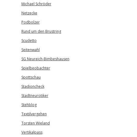
Michael Schröder
Netzecke
Podbolzer
Rund um den Brustring
Scudetto
Seitenwahl
SG Neureich-Bimbeshausen
Spielbeobachter
Spottschau
Stadioncheck
Stadtneurotiker
Stehblog
Textilvergehen
Torsten Wieland
Vertikalpass