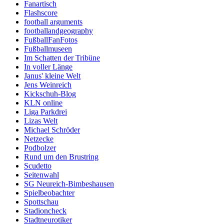
Fanartisch
Flashscore
football arguments
footballandgeography
FußballFanFotos
Fußballmuseen
Im Schatten der Tribüne
In voller Länge
Janus' kleine Welt
Jens Weinreich
Kickschuh-Blog
KLN online
Liga Parkdrei
Lizas Welt
Michael Schröder
Netzecke
Podbolzer
Rund um den Brustring
Scudetto
Seitenwahl
SG Neureich-Bimbeshausen
Spielbeobachter
Spottschau
Stadioncheck
Stadtneurotiker