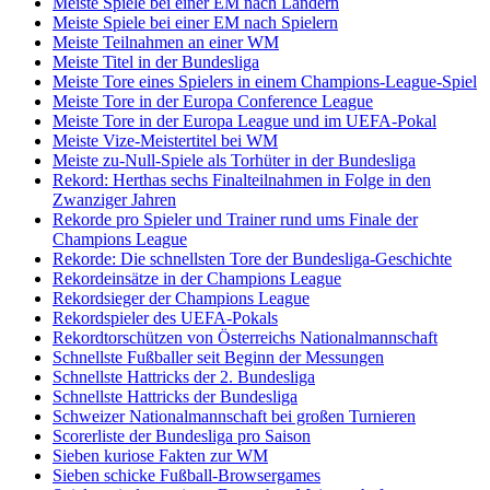
Meiste Spiele bei einer EM nach Ländern
Meiste Spiele bei einer EM nach Spielern
Meiste Teilnahmen an einer WM
Meiste Titel in der Bundesliga
Meiste Tore eines Spielers in einem Champions-League-Spiel
Meiste Tore in der Europa Conference League
Meiste Tore in der Europa League und im UEFA-Pokal
Meiste Vize-Meistertitel bei WM
Meiste zu-Null-Spiele als Torhüter in der Bundesliga
Rekord: Herthas sechs Finalteilnahmen in Folge in den
Zwanziger Jahren
Rekorde pro Spieler und Trainer rund ums Finale der
Champions League
Rekorde: Die schnellsten Tore der Bundesliga-Geschichte
Rekordeinsätze in der Champions League
Rekordsieger der Champions League
Rekordspieler des UEFA-Pokals
Rekordtorschützen von Österreichs Nationalmannschaft
Schnellste Fußballer seit Beginn der Messungen
Schnellste Hattricks der 2. Bundesliga
Schnellste Hattricks der Bundesliga
Schweizer Nationalmannschaft bei großen Turnieren
Scorerliste der Bundesliga pro Saison
Sieben kuriose Fakten zur WM
Sieben schicke Fußball-Browsergames