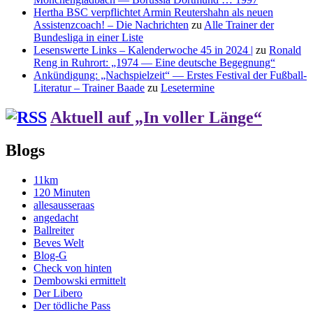
Hertha BSC verpflichtet Armin Reutershahn als neuen
Assistenzcoach! – Die Nachrichten
zu
Alle Trainer der
Bundesliga in einer Liste
Lesenswerte Links – Kalenderwoche 45 in 2024 |
zu
Ronald
Reng in Ruhrort: „1974 — Eine deutsche Begegnung“
Ankündigung: „Nachspielzeit“ — Erstes Festival der Fußball-
Literatur – Trainer Baade
zu
Lesetermine
Aktuell auf „In voller Länge“
Blogs
11km
120 Minuten
allesausseraas
angedacht
Ballreiter
Beves Welt
Blog-G
Check von hinten
Dembowski ermittelt
Der Libero
Der tödliche Pass