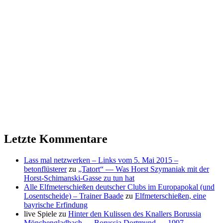
Letzte Kommentare
Lass mal netzwerken – Links vom 5. Mai 2015 –
betonflüsterer
zu
„Tatort“ — Was Horst Szymaniak mit der
Horst-Schimanski-Gasse zu tun hat
Alle Elfmeterschießen deutscher Clubs im Europapokal (und
Losentscheide) – Trainer Baade
zu
Elfmeterschießen, eine
bayrische Erfindung
live Spiele
zu
Hinter den Kulissen des Knallers Borussia
Mönchengladbach — Borussia Dortmund … 1997