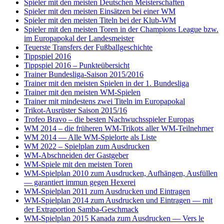
Spieler mit den meisten Deutschen Meisterschaften
Spieler mit den meisten Einsätzen bei einer WM
Spieler mit den meisten Titeln bei der Klub-WM
Spieler mit den meisten Toren in der Champions League bzw.
im Europapokal der Landesmeister
Teuerste Transfers der Fußballgeschichte
Tippspiel 2016
Tippspiel 2016 – Punkteübersicht
Trainer Bundesliga-Saison 2015/2016
Trainer mit den meisten Spielen in der 1. Bundesliga
Trainer mit den meisten WM-Spielen
Trainer mit mindestens zwei Titeln im Europapokal
Trikot-Ausrüster Saison 2015/16
Trofeo Bravo – die besten Nachwuchsspieler Europas
WM 2014 – die früheren WM-Trikots aller WM-Teilnehmer
WM 2014 — Alle WM-Spielorte als Liste
WM 2022 – Spielplan zum Ausdrucken
WM-Abschneiden der Gastgeber
WM-Spiele mit den meisten Toren
WM-Spielplan 2010 zum Ausdrucken, Aufhängen, Ausfüllen
— garantiert immun gegen Hexerei
WM-Spielplan 2011 zum Ausdrucken und Eintragen
WM-Spielplan 2014 zum Ausdrucken und Eintragen — mit
der Extraportion Samba-Geschmack
WM-Spielplan 2015 Kanada zum Ausdrucken — Vers le