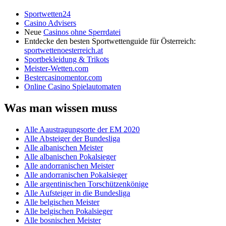
Sportwetten24
Casino Advisers
Neue
Casinos ohne Sperrdatei
Entdecke den besten Sportwettenguide für Österreich:
sportwettenoesterreich.at
Sportbekleidung & Trikots
Meister-Wetten.com
Bestercasinomentor.com
Online Casino Spielautomaten
Was man wissen muss
Alle Aaustragungsorte der EM 2020
Alle Absteiger der Bundesliga
Alle albanischen Meister
Alle albanischen Pokalsieger
Alle andorranischen Meister
Alle andorranischen Pokalsieger
Alle argentinischen Torschützenkönige
Alle Aufsteiger in die Bundesliga
Alle belgischen Meister
Alle belgischen Pokalsieger
Alle bosnischen Meister