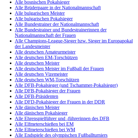
Alle bosnischen Pokalsieger
Alle Brüderpaare in der Nationalmannschaft
Alle bulgarischen Meister
Alle bulgarischen Pokalsieger
Alle Bundestrainer der Nationalmannschaft
Alle Bundestrainer und Bundestrainerinnen der
Nationalmannschaft der Frauen
Alle Champions-League-Sieger bzw. Sieger im Europapokal
der Landesmeister
Alle deutschen Amateurmeister
Alle deutschen EM-Torschützen
Alle deutschen Meister
Alle deutschen Meister im Fußball der Frauen
Alle deutschen Vizemeister
Alle deutschen WM-Torschützen
Alle DFB-Pokalsieger (und Tschammer-Pokalsieger)
Alle DFB-Pokalsieger der Frauen
Alle DFB-Präsidenten
Alle DFD-Pokalsieger der Frauen in der DDR
Alle dänischen Meister
Alle dänischen Pokalsieger
Alle Ehrenspielführer und -führerinnen des DFB
Alle Elfmeterschießen bei EM
Alle Elfmeterschießen bei WM
Alle Endspiele des olympischen Fußballturniers