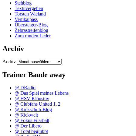
Stehblog
Textilvergehen
Torsten Wieland
Vertikalpass
Übersteiger-Blog
Zebrastreifenblog
Zum runden Leder
Archiv
Archiv
Trainer Baade away
@ DRadio
@ Das Spiel meines Lebens
@ HSV Klönstuv
@ Clubfans United 1
,
2
@ Kickschuh-Blog
@ Kickwelt
@ Fokus Fussball
@ Der Libero
@ Total beglubbt