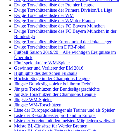
Ewige Torschützenliste der Premier League
Ewige Torschützenliste der Primera Division/La Liga
Ewige Torschützenliste der WM
Ewige Torschützenliste der WM der Frauen
Ewige Torschützenliste des FC Bayern München
Ewige Torschützenliste des FC Bayern München in der
Bundesliga
Ewige Torschützenliste Europapokal der Pokalsieger
Ewige Torschützenliste im DFB-Pokal
Fußball-Saison 2019/20 – Alle wichtigen Ereignisse im
Überblick
Fünf spektakuläre WM-Spiele
Gewinner und Verlierer der EM 2016
Highlights des deutschen Fußballs
Höchste Siege in der Champions League
Jüngste Bundesligaspieler bei ihrem Debüt
Jüngste Torschützen der Bundesligageschichte
Jüngste Torschützen der Champions League
Jüngste WM-Spieler
Jüngste WM-Torschützen
Liste der Europapokalsieger als Trainer und als Spieler
Liste der Rekordmeister pro Land in Europa
Liste der Vereine mit den meisten Mitgliedern weltweit
Meiste BL-Einsätze für Werder Bremen