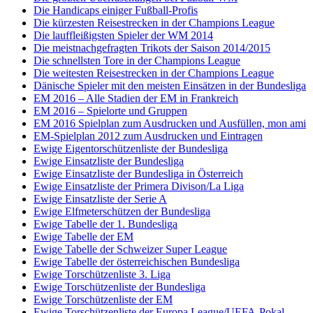
Die Handicaps einiger Fußball-Profis
Die kürzesten Reisestrecken in der Champions League
Die lauffleißigsten Spieler der WM 2014
Die meistnachgefragten Trikots der Saison 2014/2015
Die schnellsten Tore in der Champions League
Die weitesten Reisestrecken in der Champions League
Dänische Spieler mit den meisten Einsätzen in der Bundesliga
EM 2016 – Alle Stadien der EM in Frankreich
EM 2016 – Spielorte und Gruppen
EM 2016 Spielplan zum Ausdrucken und Ausfüllen, mon ami
EM-Spielplan 2012 zum Ausdrucken und Eintragen
Ewige Eigentorschützenliste der Bundesliga
Ewige Einsatzliste der Bundesliga
Ewige Einsatzliste der Bundesliga in Österreich
Ewige Einsatzliste der Primera Divison/La Liga
Ewige Einsatzliste der Serie A
Ewige Elfmeterschützen der Bundesliga
Ewige Tabelle der 1. Bundesliga
Ewige Tabelle der EM
Ewige Tabelle der Schweizer Super League
Ewige Tabelle der österreichischen Bundesliga
Ewige Torschützenliste 3. Liga
Ewige Torschützenliste der Bundesliga
Ewige Torschützenliste der EM
Ewige Torschützenliste der Europa League/UEFA-Pokal