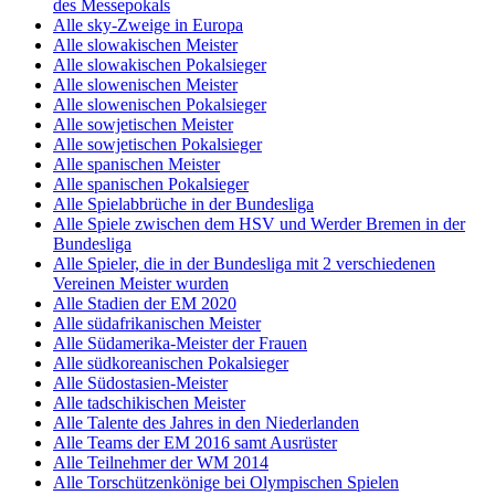
des Messepokals
Alle sky-Zweige in Europa
Alle slowakischen Meister
Alle slowakischen Pokalsieger
Alle slowenischen Meister
Alle slowenischen Pokalsieger
Alle sowjetischen Meister
Alle sowjetischen Pokalsieger
Alle spanischen Meister
Alle spanischen Pokalsieger
Alle Spielabbrüche in der Bundesliga
Alle Spiele zwischen dem HSV und Werder Bremen in der
Bundesliga
Alle Spieler, die in der Bundesliga mit 2 verschiedenen
Vereinen Meister wurden
Alle Stadien der EM 2020
Alle südafrikanischen Meister
Alle Südamerika-Meister der Frauen
Alle südkoreanischen Pokalsieger
Alle Südostasien-Meister
Alle tadschikischen Meister
Alle Talente des Jahres in den Niederlanden
Alle Teams der EM 2016 samt Ausrüster
Alle Teilnehmer der WM 2014
Alle Torschützenkönige bei Olympischen Spielen