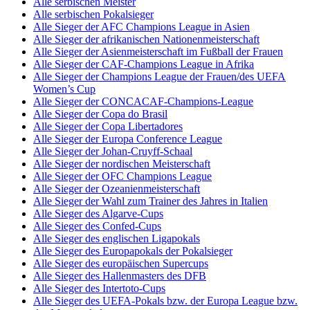
Alle serbischen Meister
Alle serbischen Pokalsieger
Alle Sieger der AFC Champions League in Asien
Alle Sieger der afrikanischen Nationenmeisterschaft
Alle Sieger der Asienmeisterschaft im Fußball der Frauen
Alle Sieger der CAF-Champions League in Afrika
Alle Sieger der Champions League der Frauen/des UEFA
Women’s Cup
Alle Sieger der CONCACAF-Champions-League
Alle Sieger der Copa do Brasil
Alle Sieger der Copa Libertadores
Alle Sieger der Europa Conference League
Alle Sieger der Johan-Cruyff-Schaal
Alle Sieger der nordischen Meisterschaft
Alle Sieger der OFC Champions League
Alle Sieger der Ozeanienmeisterschaft
Alle Sieger der Wahl zum Trainer des Jahres in Italien
Alle Sieger des Algarve-Cups
Alle Sieger des Confed-Cups
Alle Sieger des englischen Ligapokals
Alle Sieger des Europapokals der Pokalsieger
Alle Sieger des europäischen Supercups
Alle Sieger des Hallenmasters des DFB
Alle Sieger des Intertoto-Cups
Alle Sieger des UEFA-Pokals bzw. der Europa League bzw.