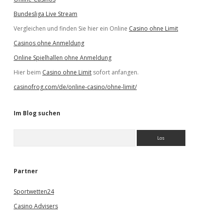
Bundesliga Live Stream
Vergleichen und finden Sie hier ein Online
Casino ohne Limit
Casinos ohne Anmeldung
Online Spielhallen ohne Anmeldung
Hier beim
Casino ohne Limit
sofort anfangen.
casinofrog.com/de/online-casino/ohne-limit/
Im Blog suchen
S
u
c
h
e
Partner
n
Sportwetten24
Casino Advisers