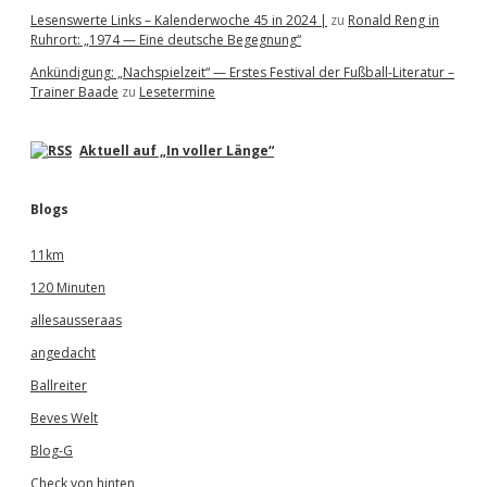
Lesenswerte Links – Kalenderwoche 45 in 2024 |
zu
Ronald Reng in
Ruhrort: „1974 — Eine deutsche Begegnung“
Ankündigung: „Nachspielzeit“ — Erstes Festival der Fußball-Literatur –
Trainer Baade
zu
Lesetermine
Aktuell auf „In voller Länge“
Blogs
11km
120 Minuten
allesausseraas
angedacht
Ballreiter
Beves Welt
Blog-G
Check von hinten