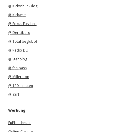
@ Kickschuh-Blog
@ Kickwelt
@ Fokus Fussball
@ Der Libero
@ Total beglubbt
@ Radio DU
@ Stehblog
@ fehlpass
@ Millernton
@ 120 minuten
@ ZEIT
Werbung
Fußball heute
Online-Casinos