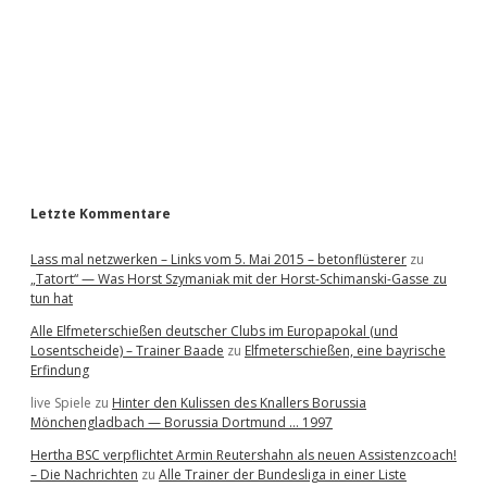
e
b
a
r
Letzte Kommentare
Lass mal netzwerken – Links vom 5. Mai 2015 – betonflüsterer
zu
„Tatort“ — Was Horst Szymaniak mit der Horst-Schimanski-Gasse zu
tun hat
Alle Elfmeterschießen deutscher Clubs im Europapokal (und
Losentscheide) – Trainer Baade
zu
Elfmeterschießen, eine bayrische
Erfindung
live Spiele
zu
Hinter den Kulissen des Knallers Borussia
Mönchengladbach — Borussia Dortmund … 1997
Hertha BSC verpflichtet Armin Reutershahn als neuen Assistenzcoach!
– Die Nachrichten
zu
Alle Trainer der Bundesliga in einer Liste