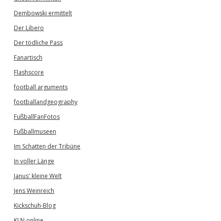
Dembowski ermittelt
Der Libero
Der tödliche Pass
Fanartisch
Flashscore
football arguments
footballandgeography
FußballFanFotos
Fußballmuseen
Im Schatten der Tribüne
In voller Länge
Janus' kleine Welt
Jens Weinreich
Kickschuh-Blog
KLN online