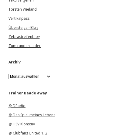
Textilvergehen
Torsten Wieland
Vertikalpass
Übersteiger-Blog
Zebrastreifenblog
Zum runden Leder
Archiv
A
r
c
h
Trainer Baade away
i
v
@ DRadio
@ Das Spiel meines Lebens
@ HSV Klönstuv
@ Clubfans United 1
,
2