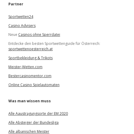
e
Partner
n
Sportwetten24
Casino Advisers
Neue
Casinos ohne Sperrdatei
Entdecke den besten Sportwettenguide für Österreich:
sportwettenoesterreich.at
Sportbekleidung & Trikots
Meister-Wetten.com
Bestercasinomentor.com
Online Casino Spielautomaten
Was man wissen muss
Alle Aaustragungsorte der EM 2020
Alle Absteiger der Bundesliga
Alle albanischen Meister