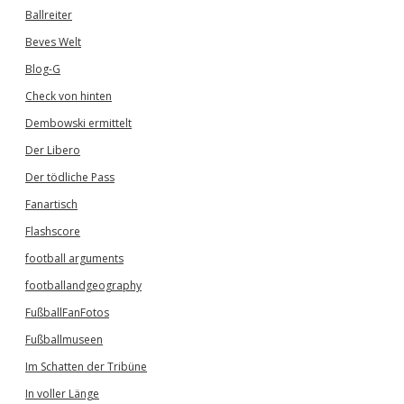
Ballreiter
Beves Welt
Blog-G
Check von hinten
Dembowski ermittelt
Der Libero
Der tödliche Pass
Fanartisch
Flashscore
football arguments
footballandgeography
FußballFanFotos
Fußballmuseen
Im Schatten der Tribüne
In voller Länge