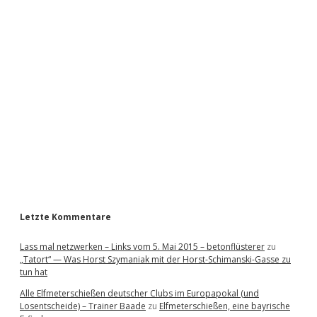
i
d
e
b
a
r
Letzte Kommentare
Lass mal netzwerken – Links vom 5. Mai 2015 – betonflüsterer
zu
„Tatort“ — Was Horst Szymaniak mit der Horst-Schimanski-Gasse zu
tun hat
Alle Elfmeterschießen deutscher Clubs im Europapokal (und
Losentscheide) – Trainer Baade
zu
Elfmeterschießen, eine bayrische