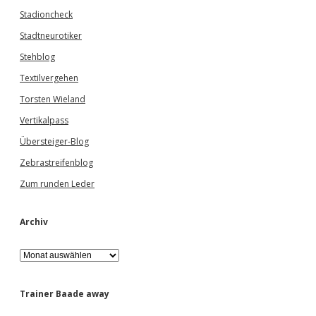
Stadioncheck
Stadtneurotiker
Stehblog
Textilvergehen
Torsten Wieland
Vertikalpass
Übersteiger-Blog
Zebrastreifenblog
Zum runden Leder
Archiv
A
r
c
h
Trainer Baade away
i
v