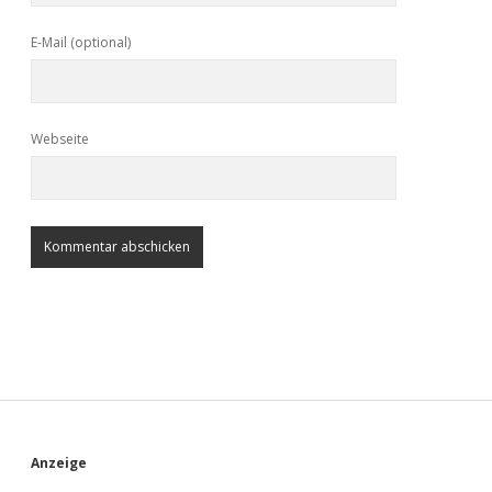
E-Mail (optional)
Webseite
S
Anzeige