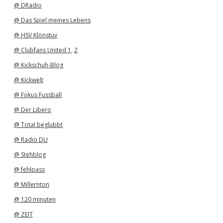
@ DRadio
@ Das Spiel meines Lebens
@ HSV Klönstuv
@ Clubfans United 1
,
2
@ Kickschuh-Blog
@ Kickwelt
@ Fokus Fussball
@ Der Libero
@ Total beglubbt
@ Radio DU
@ Stehblog
@ fehlpass
@ Millernton
@ 120 minuten
@ ZEIT