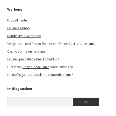
Werbung
Fußball heute
Online-Casinos
Bundesliga Live Stream
Vergleichen und finden Sie hier ein Online
Casino ohne Limit
Casinos ohne Anmeldung
Online Spielhallen ohne Anmeldung
Hier beim
Casino ohne Limit
sofort anfangen.
casinofrog.com/de/online-casino/ohne-limit/
Im Blog suchen
S
u
c
h