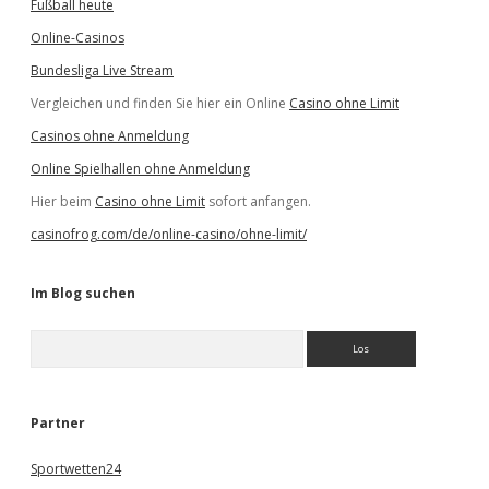
Fußball heute
Online-Casinos
Bundesliga Live Stream
Vergleichen und finden Sie hier ein Online
Casino ohne Limit
Casinos ohne Anmeldung
Online Spielhallen ohne Anmeldung
Hier beim
Casino ohne Limit
sofort anfangen.
casinofrog.com/de/online-casino/ohne-limit/
Im Blog suchen
S
u
c
h
e
Partner
n
Sportwetten24