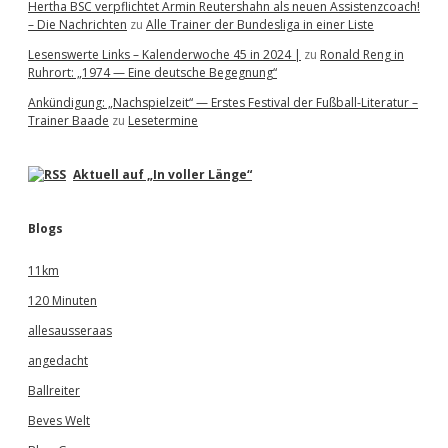
Hertha BSC verpflichtet Armin Reutershahn als neuen Assistenzcoach!
– Die Nachrichten
zu
Alle Trainer der Bundesliga in einer Liste
Lesenswerte Links – Kalenderwoche 45 in 2024 |
zu
Ronald Reng in
Ruhrort: „1974 — Eine deutsche Begegnung“
Ankündigung: „Nachspielzeit“ — Erstes Festival der Fußball-Literatur –
Trainer Baade
zu
Lesetermine
Aktuell auf „In voller Länge“
Blogs
11km
120 Minuten
allesausseraas
angedacht
Ballreiter
Beves Welt