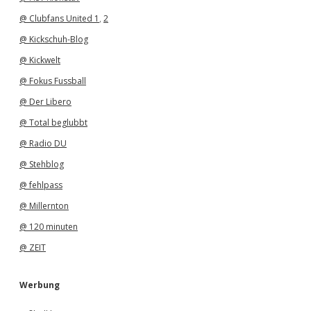
@ Clubfans United 1
,
2
@ Kickschuh-Blog
@ Kickwelt
@ Fokus Fussball
@ Der Libero
@ Total beglubbt
@ Radio DU
@ Stehblog
@ fehlpass
@ Millernton
@ 120 minuten
@ ZEIT
Werbung