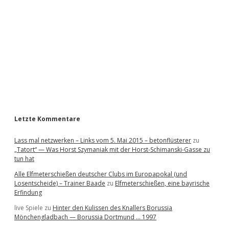
d
e
b
a
r
Letzte Kommentare
Lass mal netzwerken – Links vom 5. Mai 2015 – betonflüsterer
zu
„Tatort“ — Was Horst Szymaniak mit der Horst-Schimanski-Gasse zu
tun hat
Alle Elfmeterschießen deutscher Clubs im Europapokal (und
Losentscheide) – Trainer Baade
zu
Elfmeterschießen, eine bayrische
Erfindung
live Spiele
zu
Hinter den Kulissen des Knallers Borussia
Mönchengladbach — Borussia Dortmund … 1997