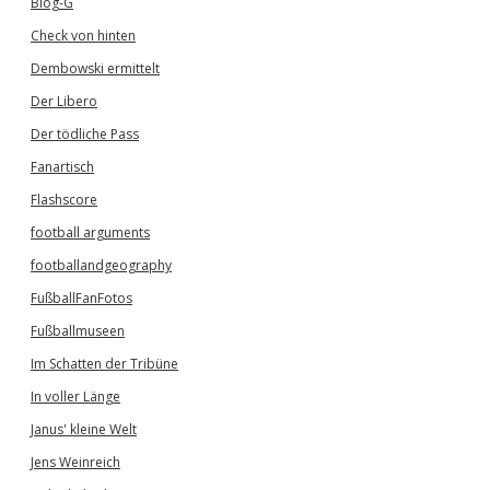
Blog-G
Check von hinten
Dembowski ermittelt
Der Libero
Der tödliche Pass
Fanartisch
Flashscore
football arguments
footballandgeography
FußballFanFotos
Fußballmuseen
Im Schatten der Tribüne
In voller Länge
Janus' kleine Welt
Jens Weinreich