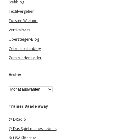
Stehblog
Textilvergehen
Torsten Wieland
Vertikalpass
Übersteiger-Blog
Zebrastreifenblog
Zum runden Leder
Archiv
A
r
c
h
Trainer Baade away
i
v
@ DRadio
@ Das Spiel meines Lebens
@ HSV Klönstuv