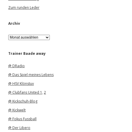
Zum runden Leder
Archiv
A
r
c
h
Trainer Baade away
i
v
@ DRadio
@ Das Spiel meines Lebens
@ HSV Klönstuv
@ Clubfans United 1
,
2
@ Kickschuh-Blog
@ Kickwelt
@ Fokus Fussball
@ Der Libero