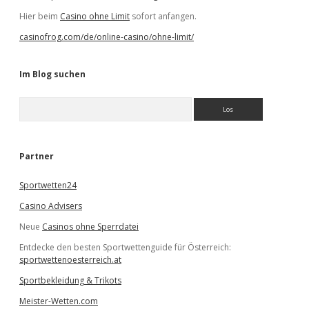
Hier beim
Casino ohne Limit
sofort anfangen.
casinofrog.com/de/online-casino/ohne-limit/
Im Blog suchen
S
u
c
h
e
Partner
n
Sportwetten24
Casino Advisers
Neue
Casinos ohne Sperrdatei
Entdecke den besten Sportwettenguide für Österreich:
sportwettenoesterreich.at
Sportbekleidung & Trikots
Meister-Wetten.com