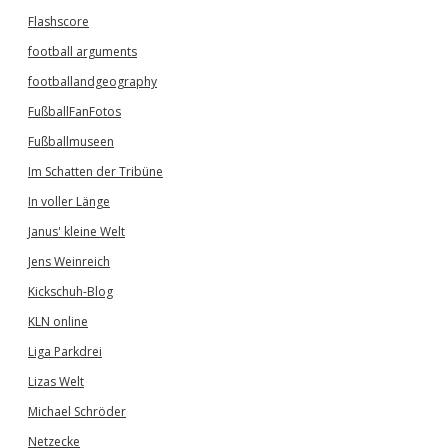
Flashscore
football arguments
footballandgeography
FußballFanFotos
Fußballmuseen
Im Schatten der Tribüne
In voller Länge
Janus' kleine Welt
Jens Weinreich
Kickschuh-Blog
KLN online
Liga Parkdrei
Lizas Welt
Michael Schröder
Netzecke