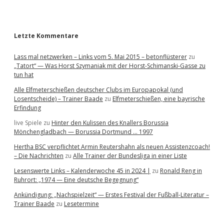
r
Letzte Kommentare
Lass mal netzwerken – Links vom 5. Mai 2015 – betonflüsterer
zu
„Tatort“ — Was Horst Szymaniak mit der Horst-Schimanski-Gasse zu
tun hat
Alle Elfmeterschießen deutscher Clubs im Europapokal (und
Losentscheide) – Trainer Baade
zu
Elfmeterschießen, eine bayrische
Erfindung
live Spiele
zu
Hinter den Kulissen des Knallers Borussia
Mönchengladbach — Borussia Dortmund … 1997
Hertha BSC verpflichtet Armin Reutershahn als neuen Assistenzcoach!
– Die Nachrichten
zu
Alle Trainer der Bundesliga in einer Liste
Lesenswerte Links – Kalenderwoche 45 in 2024 |
zu
Ronald Reng in
Ruhrort: „1974 — Eine deutsche Begegnung“
Ankündigung: „Nachspielzeit“ — Erstes Festival der Fußball-Literatur –
Trainer Baade
zu
Lesetermine