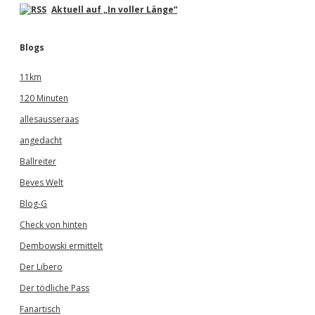
Aktuell auf „In voller Länge“
Blogs
11km
120 Minuten
allesausseraas
angedacht
Ballreiter
Beves Welt
Blog-G
Check von hinten
Dembowski ermittelt
Der Libero
Der tödliche Pass
Fanartisch