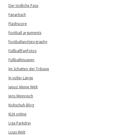
Der tödliche Pass
Fanartisch
Flashscore
football arguments
footballandgeography
FußballFanFotos
Fußballmuseen
Im Schatten der Tribüne
In voller Länge
Janus' kleine Welt
Jens Weinreich
Kickschuh-Blog
KLN online
Liga Parkdrei
Lizas Welt