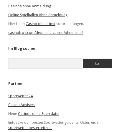
Casinos ohne Anmeldung
Online Spielhallen ohne Anmeldung
Hier beim
Casino ohne Limit
sofort anfangen.
casinofrog.com/de/online-casino/ohne-limit/
Im Blog suchen
S
u
c
h
e
Partner
n
Sportwetten24
Casino Advisers
Neue
Casinos ohne Sperrdatei
Entdecke den besten Sportwettenguide für Österreich:
sportwettenoesterreich.at