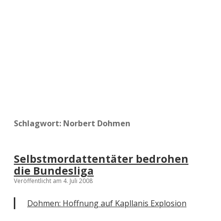
a
d
e
Schlagwort:
Norbert Dohmen
Selbstmordattentäter bedrohen
die Bundesliga
Veröffentlicht am 4. Juli 2008
Dohmen: Hoffnung auf Kapllanis Explosion