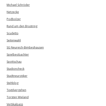
Michael Schröder
Netzecke
Podbolzer
Rund um den Brustring
Scudetto
Seitenwahl
SG Neureich-Bimbeshausen
Spielbeobachter
Spottschau
Stadioncheck
Stadtneurotiker
Stehblog
Textilvergehen
Torsten Wieland
Vertikalpass