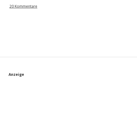
20 Kommentare
S
Anzeige
i
d
e
b