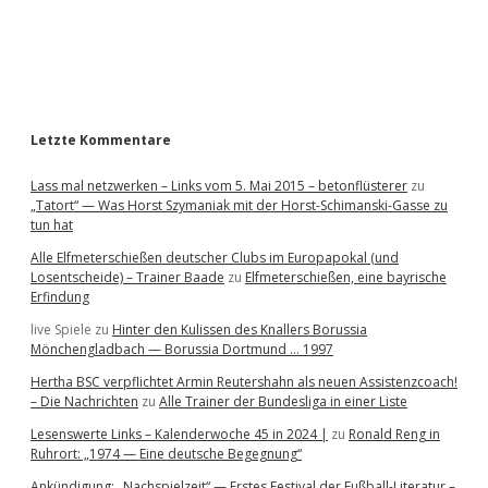
a
r
Letzte Kommentare
Lass mal netzwerken – Links vom 5. Mai 2015 – betonflüsterer
zu
„Tatort“ — Was Horst Szymaniak mit der Horst-Schimanski-Gasse zu
tun hat
Alle Elfmeterschießen deutscher Clubs im Europapokal (und
Losentscheide) – Trainer Baade
zu
Elfmeterschießen, eine bayrische
Erfindung
live Spiele
zu
Hinter den Kulissen des Knallers Borussia
Mönchengladbach — Borussia Dortmund … 1997
Hertha BSC verpflichtet Armin Reutershahn als neuen Assistenzcoach!
– Die Nachrichten
zu
Alle Trainer der Bundesliga in einer Liste
Lesenswerte Links – Kalenderwoche 45 in 2024 |
zu
Ronald Reng in
Ruhrort: „1974 — Eine deutsche Begegnung“
Ankündigung: „Nachspielzeit“ — Erstes Festival der Fußball-Literatur –