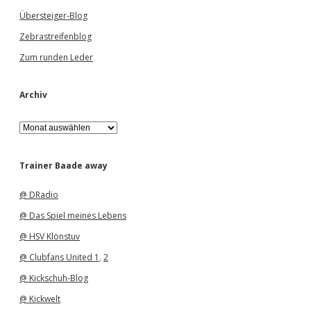
Übersteiger-Blog
Zebrastreifenblog
Zum runden Leder
Archiv
A
r
c
h
Trainer Baade away
i
v
@ DRadio
@ Das Spiel meines Lebens
@ HSV Klönstuv
@ Clubfans United 1
,
2
@ Kickschuh-Blog
@ Kickwelt