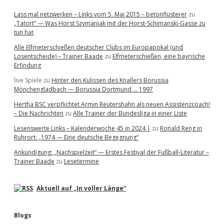
Lass mal netzwerken – Links vom 5. Mai 2015 – betonflüsterer
zu
„Tatort“ — Was Horst Szymaniak mit der Horst-Schimanski-Gasse zu
tun hat
Alle Elfmeterschießen deutscher Clubs im Europapokal (und
Losentscheide) – Trainer Baade
zu
Elfmeterschießen, eine bayrische
Erfindung
live Spiele
zu
Hinter den Kulissen des Knallers Borussia
Mönchengladbach — Borussia Dortmund … 1997
Hertha BSC verpflichtet Armin Reutershahn als neuen Assistenzcoach!
– Die Nachrichten
zu
Alle Trainer der Bundesliga in einer Liste
Lesenswerte Links – Kalenderwoche 45 in 2024 |
zu
Ronald Reng in
Ruhrort: „1974 — Eine deutsche Begegnung“
Ankündigung: „Nachspielzeit“ — Erstes Festival der Fußball-Literatur –
Trainer Baade
zu
Lesetermine
Aktuell auf „In voller Länge“
Blogs