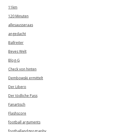
11km
120 Minuten
allesausseraas
angedacht
Ballreiter
Beves Welt
Blog-G
Check von hinten
Dembowski ermittelt
Der Libero
Der tödliche Pass
Fanartisch
Flashscore
football arguments
footballandgeography