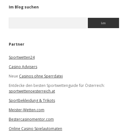
Im Blog suchen
S
u
c
h
e
Partner
n
Sportwetten24
Casino Advisers
Neue
Casinos ohne Sperrdatei
Entdecke den besten Sportwettenguide für Österreich:
sportwettenoesterreich.at
Sportbekleidung & Trikots
Meister-Wetten.com
Bestercasinomentor.com
Online Casino Spielautomaten