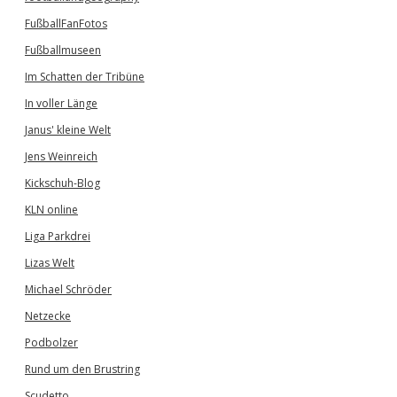
FußballFanFotos
Fußballmuseen
Im Schatten der Tribüne
In voller Länge
Janus' kleine Welt
Jens Weinreich
Kickschuh-Blog
KLN online
Liga Parkdrei
Lizas Welt
Michael Schröder
Netzecke
Podbolzer
Rund um den Brustring
Scudetto