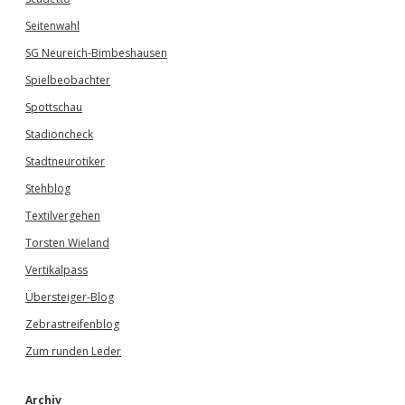
Seitenwahl
SG Neureich-Bimbeshausen
Spielbeobachter
Spottschau
Stadioncheck
Stadtneurotiker
Stehblog
Textilvergehen
Torsten Wieland
Vertikalpass
Übersteiger-Blog
Zebrastreifenblog
Zum runden Leder
Archiv