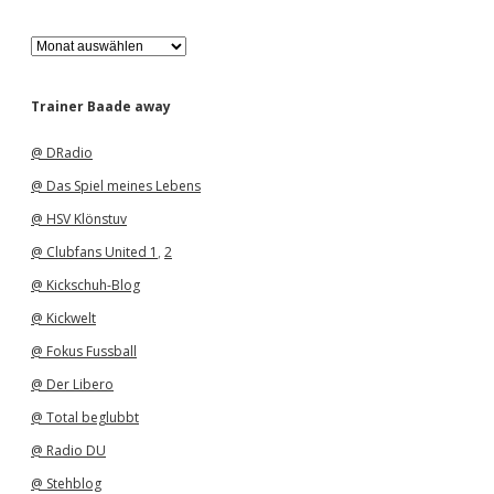
A
r
c
h
Trainer Baade away
i
v
@ DRadio
@ Das Spiel meines Lebens
@ HSV Klönstuv
@ Clubfans United 1
,
2
@ Kickschuh-Blog
@ Kickwelt
@ Fokus Fussball
@ Der Libero
@ Total beglubbt
@ Radio DU
@ Stehblog