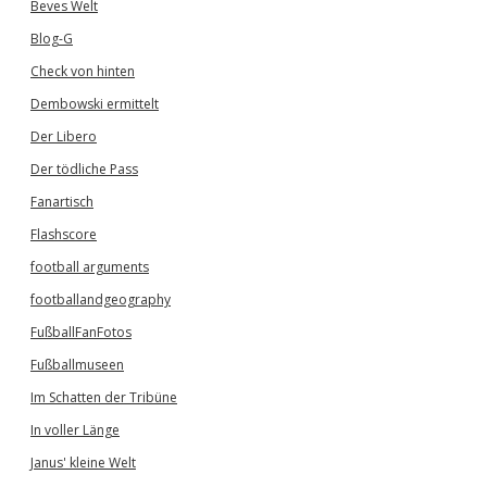
Beves Welt
Blog-G
Check von hinten
Dembowski ermittelt
Der Libero
Der tödliche Pass
Fanartisch
Flashscore
football arguments
footballandgeography
FußballFanFotos
Fußballmuseen
Im Schatten der Tribüne
In voller Länge
Janus' kleine Welt