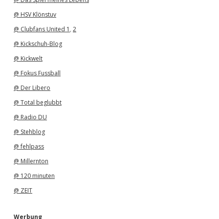
@ HSV Klönstuv
@ Clubfans United 1
,
2
@ Kickschuh-Blog
@ Kickwelt
@ Fokus Fussball
@ Der Libero
@ Total beglubbt
@ Radio DU
@ Stehblog
@ fehlpass
@ Millernton
@ 120 minuten
@ ZEIT
Werbung