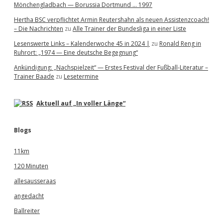
Mönchengladbach — Borussia Dortmund … 1997
Hertha BSC verpflichtet Armin Reutershahn als neuen Assistenzcoach!
– Die Nachrichten
zu
Alle Trainer der Bundesliga in einer Liste
Lesenswerte Links – Kalenderwoche 45 in 2024 |
zu
Ronald Reng in
Ruhrort: „1974 — Eine deutsche Begegnung“
Ankündigung: „Nachspielzeit“ — Erstes Festival der Fußball-Literatur –
Trainer Baade
zu
Lesetermine
Aktuell auf „In voller Länge“
Blogs
11km
120 Minuten
allesausseraas
angedacht
Ballreiter