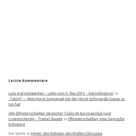
d
e
b
a
r
Letzte Kommentare
Lass mal netzwerken – Links vom 5. Mai 2015 – betonflüsterer
zu
„Tatort“ — Was Horst Szymaniak mit der Horst-Schimanski-Gasse zu
tun hat
Alle Elfmeterschießen deutscher Clubs im Europapokal (und
Losentscheide) – Trainer Baade
zu
Elfmeterschießen, eine bayrische
Erfindung
live Spiele
zu
Hinter den Kulissen des Knallers Borussia