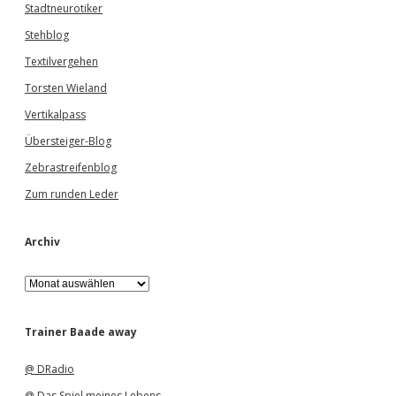
Stadtneurotiker
Stehblog
Textilvergehen
Torsten Wieland
Vertikalpass
Übersteiger-Blog
Zebrastreifenblog
Zum runden Leder
Archiv
A
r
c
h
Trainer Baade away
i
v
@ DRadio
@ Das Spiel meines Lebens