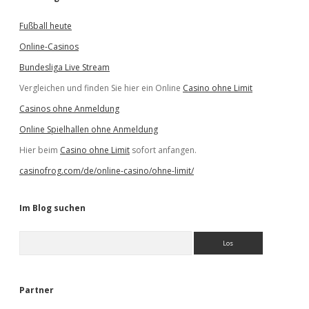
Fußball heute
Online-Casinos
Bundesliga Live Stream
Vergleichen und finden Sie hier ein Online
Casino ohne Limit
Casinos ohne Anmeldung
Online Spielhallen ohne Anmeldung
Hier beim
Casino ohne Limit
sofort anfangen.
casinofrog.com/de/online-casino/ohne-limit/
Im Blog suchen
S
u
c
h
e
Partner
n