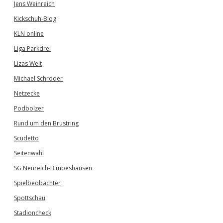
Jens Weinreich
Kickschuh-Blog
KLN online
Liga Parkdrei
Lizas Welt
Michael Schröder
Netzecke
Podbolzer
Rund um den Brustring
Scudetto
Seitenwahl
SG Neureich-Bimbeshausen
Spielbeobachter
Spottschau
Stadioncheck