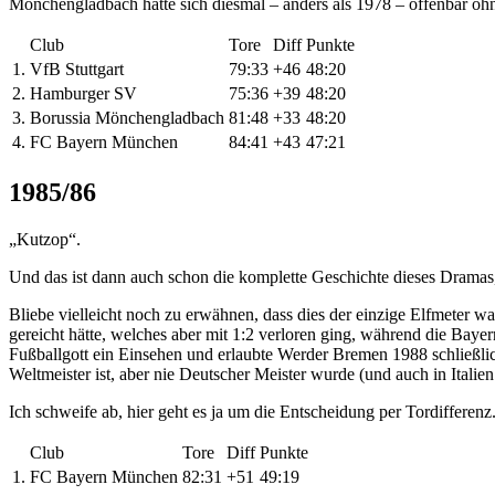
Mönchengladbach hatte sich diesmal – anders als 1978 – offenbar ohn
Club
Tore
Diff
Punkte
1.
VfB Stuttgart
79:33
+46
48:20
2.
Hamburger SV
75:36
+39
48:20
3.
Borussia Mönchengladbach
81:48
+33
48:20
4.
FC Bayern München
84:41
+43
47:21
1985/86
„Kutzop“.
Und das ist dann auch schon die komplette Geschichte dieses Dramas,
Bliebe vielleicht noch zu erwähnen, dass dies der einzige Elfmeter w
gereicht hätte, welches aber mit 1:2 verloren ging, während die Bay
Fußballgott ein Einsehen und erlaubte Werder Bremen 1988 schließlich
Weltmeister ist, aber nie Deutscher Meister wurde (und auch in Italie
Ich schweife ab, hier geht es ja um die Entscheidung per Tordifferenz.
Club
Tore
Diff
Punkte
1.
FC Bayern München
82:31
+51
49:19