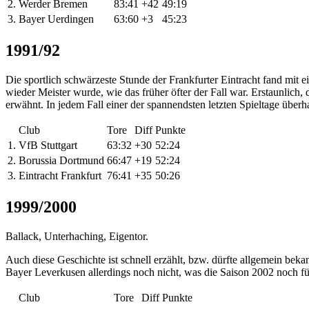
2.
Werder Bremen
83:41
+42
49:19
3.
Bayer Uerdingen
63:60
+3
45:23
1991/92
Die sportlich schwärzeste Stunde der Frankfurter Eintracht fand mit 
wieder Meister wurde, wie das früher öfter der Fall war. Erstaunlich,
erwähnt. In jedem Fall einer der spannendsten letzten Spieltage überh
Club
Tore
Diff
Punkte
1.
VfB Stuttgart
63:32
+30
52:24
2.
Borussia Dortmund
66:47
+19
52:24
3.
Eintracht Frankfurt
76:41
+35
50:26
1999/2000
Ballack, Unterhaching, Eigentor.
Auch diese Geschichte ist schnell erzählt, bzw. dürfte allgemein bek
Bayer Leverkusen allerdings noch nicht, was die Saison 2002 noch für
Club
Tore
Diff
Punkte