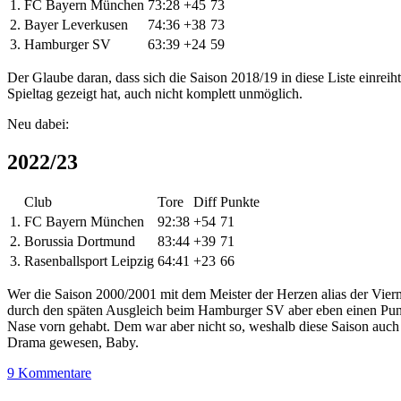
1.
FC Bayern München
73:28
+45
73
2.
Bayer Leverkusen
74:36
+38
73
3.
Hamburger SV
63:39
+24
59
Der Glaube daran, dass sich die Saison 2018/19 in diese Liste einreih
Spieltag gezeigt hat, auch nicht komplett unmöglich.
Neu dabei:
2022/23
Club
Tore
Diff
Punkte
1.
FC Bayern München
92:38
+54
71
2.
Borussia Dortmund
83:44
+39
71
3.
Rasenballsport Leipzig
64:41
+23
66
Wer die Saison 2000/2001 mit dem Meister der Herzen alias der Vierm
durch den späten Ausgleich beim Hamburger SV aber eben einen Punk
Nase vorn gehabt. Dem war aber nicht so, weshalb diese Saison auch n
Drama gewesen, Baby.
9 Kommentare