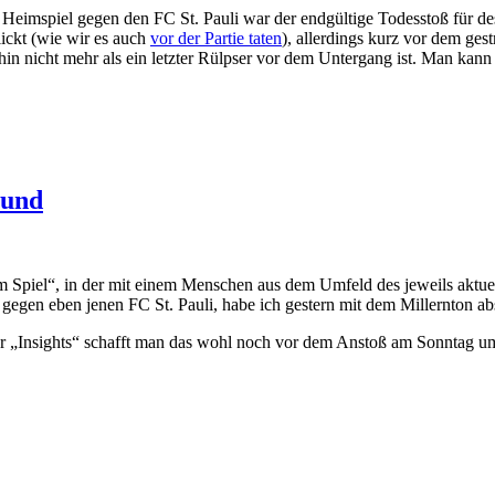
Heimspiel gegen den FC St. Pauli war der endgültige Todesstoß für de
lickt (wie wir es auch
vor der Partie taten
), allerdings kurz vor dem ges
in nicht mehr als ein letzter Rülpser vor dem Untergang ist. Man kann 
rund
m Spiel“, in der mit einem Menschen aus dem Umfeld des jeweils aktu
egen eben jenen FC St. Pauli, habe ich gestern mit dem Millernton abs
ler „Insights“ schafft man das wohl noch vor dem Anstoß am Sonntag u