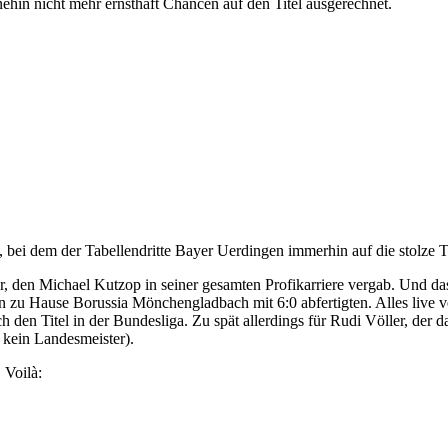
ehin nicht mehr ernsthaft Chancen auf den Titel ausgerechnet.
 bei dem der Tabellendritte Bayer Uerdingen immerhin auf die stolze 
ar, den Michael Kutzop in seiner gesamten Profikarriere vergab. Und da
ern zu Hause Borussia Mönchengladbach mit 6:0 abfertigten. Alles live
 den Titel in der Bundesliga. Zu spät allerdings für Rudi Völler, der d
n kein Landesmeister).
 Voilà: