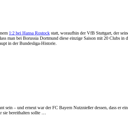
einem
1:2 bei Hansa Rostock
statt, woraufhin der VfB Stuttgart, der sei
 dass man bei Borussia Dortmund diese einzige Saison mit 20 Clubs in d
aupt in der Bundesliga-Historie.
annt sein – und erneut war der FC Bayern Nutznießer dessen, dass er ei
 sie bereithalten sollte …