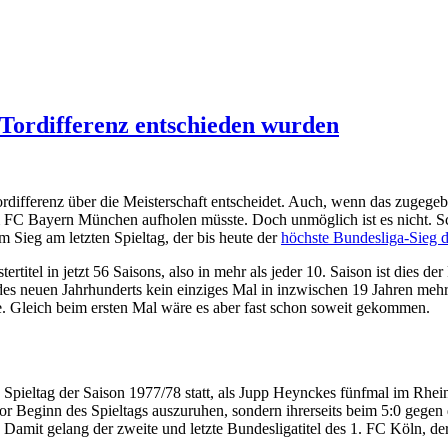
 Tordifferenz entschieden wurden
Tordifferenz über die Meisterschaft entscheidet. Auch, wenn das zugegeb
FC Bayern München aufholen müsste. Doch unmöglich ist es nicht. Sch
m Sieg am letzten Spieltag, der bis heute der
höchste Bundesliga-Sieg d
tel in jetzt 56 Saisons, also in mehr als jeder 10. Saison ist dies der 
n des neuen Jahrhunderts kein einziges Mal in inzwischen 19 Jahren meh
nie. Gleich beim ersten Mal wäre es aber fast schon soweit gekommen.
n Spieltag der Saison 1977/78 statt, als Jupp Heynckes fünfmal im Rhe
 Beginn des Spieltags auszuruhen, sondern ihrerseits beim 5:0 gegen d
Damit gelang der zweite und letzte Bundesligatitel des 1. FC Köln, d