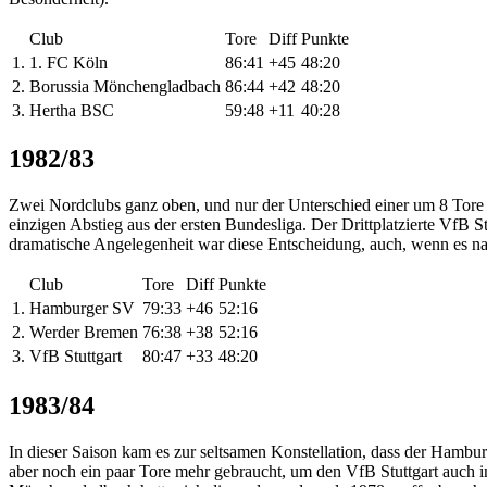
Club
Tore
Diff
Punkte
1.
1. FC Köln
86:41
+45
48:20
2.
Borussia Mönchengladbach
86:44
+42
48:20
3.
Hertha BSC
59:48
+11
40:28
1982/83
Zwei Nordclubs ganz oben, und nur der Unterschied einer um 8 Tore
einzigen Abstieg aus der ersten Bundesliga. Der Drittplatzierte VfB S
dramatische Angelegenheit war diese Entscheidung, auch, wenn es natü
Club
Tore
Diff
Punkte
1.
Hamburger SV
79:33
+46
52:16
2.
Werder Bremen
76:38
+38
52:16
3.
VfB Stuttgart
80:47
+33
48:20
1983/84
In dieser Saison kam es zur seltsamen Konstellation, dass der Hambur
aber noch ein paar Tore mehr gebraucht, um den VfB Stuttgart auch i