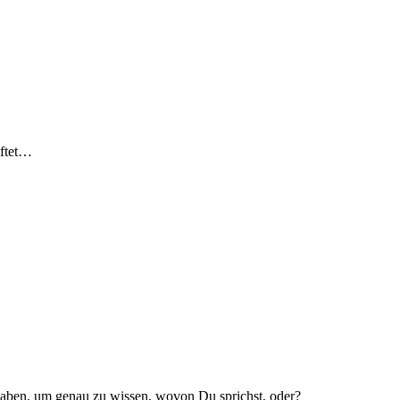
iftet…
 haben, um genau zu wissen, wovon Du sprichst, oder?