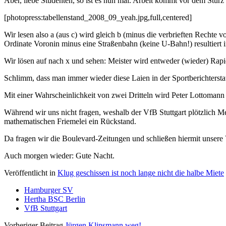
Aber, liebe Studenten, so ist es nun mal. Arbeit kommt vor dem Sturz 
[photopress:tabellenstand_2008_09_yeah.jpg,full,centered]
Wir lesen also a (aus c) wird gleich b (minus die verbrieften Recht
Ordinate Voronin minus eine Straßenbahn (keine U-Bahn!) resultiert i
Wir lösen auf nach x und sehen: Meister wird entweder (wieder) Rap
Schlimm, dass man immer wieder diese Laien in der Sportberichterstat
Mit einer Wahrscheinlichkeit von zwei Dritteln wird Peter Lottomann 
Während wir uns nicht fragen, weshalb der VfB Stuttgart plötzlich Mei
mathematischen Friemelei ein Rückstand.
Da fragen wir die Boulevard-Zeitungen und schließen hiermit unsere
Auch morgen wieder: Gute Nacht.
Veröffentlicht in
Klug geschissen ist noch lange nicht die halbe Miete
Hamburger SV
Hertha BSC Berlin
VfB Stuttgart
Vorheriger Beitrag
Jürgen Klinsmann weg!