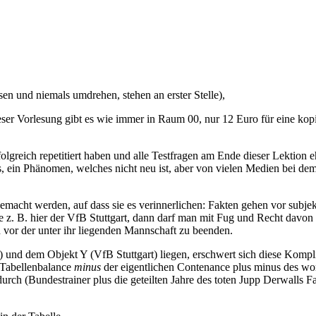
en und niemals umdrehen, stehen an erster Stelle),
eser Vorlesung gibt es wie immer in Raum 00, nur 12 Euro für eine kop
greich repetitiert haben und alle Testfragen am Ende dieser Lektion e
, ein Phänomen, welches nicht neu ist, aber von vielen Medien bei de
argemacht werden, auf dass sie es verinnerlichen: Fakten gehen vor su
wie z. B. hier der VfB Stuttgart, dann darf man mit Fug und Recht dav
 vor der unter ihr liegenden Mannschaft zu beenden.
nd dem Objekt Y (VfB Stuttgart) liegen, erschwert sich diese Komplik
e Tabellenbalance
minus
der eigentlichen Contenance plus minus des wom
rch (Bundestrainer plus die geteilten Jahre des toten Jupp Derwalls F