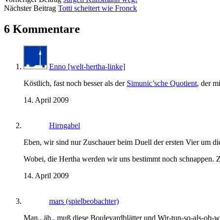
Nächster Beitrag
Totti scheitert wie Fronck
6 Kommentare
Enno [welt-hertha-linke]
Köstlich, fast noch besser als der
Simunic’sche Quotient
, der m
14. April 2009
Hirngabel
Eben, wir sind nur Zuschauer beim Duell der ersten Vier um die
Wobei, die Hertha werden wir uns bestimmt noch schnappen. Z
14. April 2009
mars (spielbeobachter)
Man.. äh.. muß diese Boulevardblätter und Wir-tun-so-als-ob-w