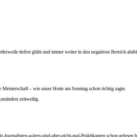
ittlerweile tiefrot glüht und immer weiter in den negativen Bereich abdr
 Meisterschaft – wie unser Hotte am Sonntag schon richtig sagte.
umindest zeitweilig.
ir-Journalisten-wären-sind-aber-nicht-mal-Praktikanten schon gelesen