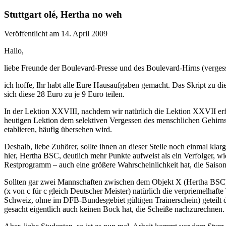
Stuttgart olé, Hertha no weh
Veröffentlicht am 14. April 2009
Hallo,
liebe Freunde der Boulevard-Presse und des Boulevard-Hirns (vergess
ich hoffe, Ihr habt alle Eure Hausaufgaben gemacht. Das Skript zu di
sich diese 28 Euro zu je 9 Euro teilen.
In der Lektion XXVIII, nachdem wir natürlich die Lektion XXVII erfol
heutigen Lektion dem selektiven Vergessen des menschlichen Gehirns
etablieren, häufig übersehen wird.
Deshalb, liebe Zuhörer, sollte ihnen an dieser Stelle noch einmal kl
hier, Hertha BSC, deutlich mehr Punkte aufweist als ein Verfolger, 
Restprogramm – auch eine größere Wahrscheinlichkeit hat, die Saison
Sollten gar zwei Mannschaften zwischen dem Objekt X (Hertha BSC) u
(x von c für c gleich Deutscher Meister) natürlich die verpriemelhaft
Schweiz, ohne im DFB-Bundesgebiet gültigen Trainerschein) geteilt du
gesacht eigentlich auch keinen Bock hat, die Scheiße nachzurechnen.