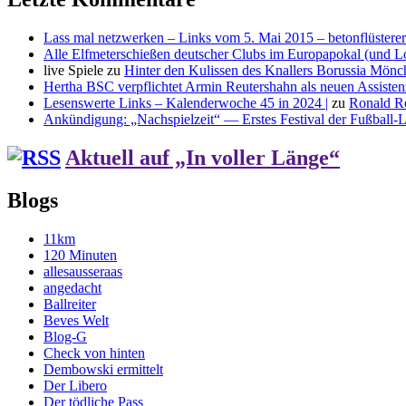
Lass mal netzwerken – Links vom 5. Mai 2015 – betonflüsterer
Alle Elfmeterschießen deutscher Clubs im Europapokal (und L
live Spiele
zu
Hinter den Kulissen des Knallers Borussia Mö
Hertha BSC verpflichtet Armin Reutershahn als neuen Assiste
Lesenswerte Links – Kalenderwoche 45 in 2024 |
zu
Ronald R
Ankündigung: „Nachspielzeit“ — Erstes Festival der Fußball-Li
Aktuell auf „In voller Länge“
Blogs
11km
120 Minuten
allesausseraas
angedacht
Ballreiter
Beves Welt
Blog-G
Check von hinten
Dembowski ermittelt
Der Libero
Der tödliche Pass