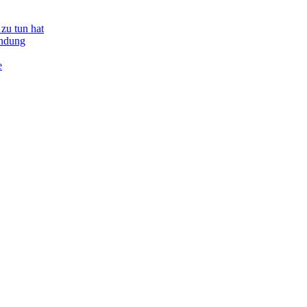
zu tun hat
indung
e