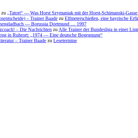
zu
„Tatort“ — Was Horst Szymaniak mit der Horst-Schimanski-Gasse 
osentscheide) – Trainer Baade
zu
Elfmeterschießen, eine bayrische Erf
nchengladbach — Borussia Dortmund … 1997
nzcoach! – Die Nachrichten
zu
Alle Trainer der Bundesliga in einer List
eng in Ruhrort: „1974 — Eine deutsche Begegnung“
teratur – Trainer Baade
zu
Lesetermine