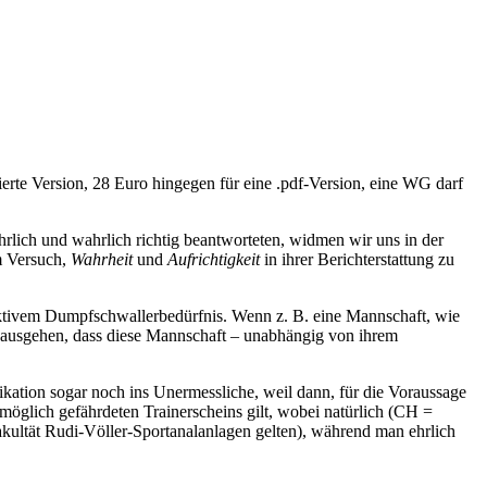
ierte Version, 28 Euro hingegen für eine .pdf-Version, eine WG darf
hrlich und wahrlich richtig beantworteten, widmen wir uns in der
m Versuch,
Wahrheit
und
Aufrichtigkeit
in ihrer Berichterstattung zu
bjektivem Dumpfschwallerbedürfnis. Wenn z. B. eine Mannschaft, wie
on ausgehen, dass diese Mannschaft – unabhängig von ihrem
ation sogar noch ins Unermessliche, weil dann, für die Voraussage
öglich gefährdeten Trainerscheins gilt, wobei natürlich (CH =
akultät Rudi-Völler-Sportanalanlagen gelten), während man ehrlich