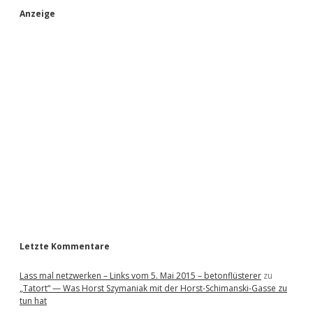
o
S
Anzeige
m
T
a
i
l
-
d
T
i
t
e
a
n
b
a
r
Letzte Kommentare
Lass mal netzwerken – Links vom 5. Mai 2015 – betonflüsterer
zu
„Tatort“ — Was Horst Szymaniak mit der Horst-Schimanski-Gasse zu
tun hat