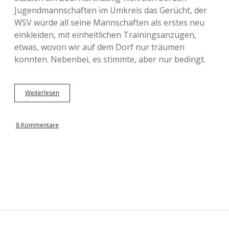
Jugendmannschaften im Umkreis das Gerücht, der
WSV würde all seine Mannschaften als erstes neu
einkleiden, mit einheitlichen Trainingsanzügen,
etwas, wovon wir auf dem Dorf nur träumen
konnten. Nebenbei, es stimmte, aber nur bedingt.
Weiterlesen
j
a
n
u
8 Kommentare
s
—
D
e
r
T
r
a
u
m
v