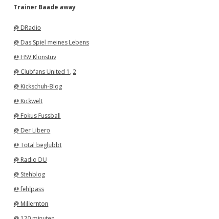
h
Trainer Baade away
i
v
@ DRadio
@ Das Spiel meines Lebens
@ HSV Klönstuv
@ Clubfans United 1
,
2
@ Kickschuh-Blog
@ Kickwelt
@ Fokus Fussball
@ Der Libero
@ Total beglubbt
@ Radio DU
@ Stehblog
@ fehlpass
@ Millernton
@ 120 minuten