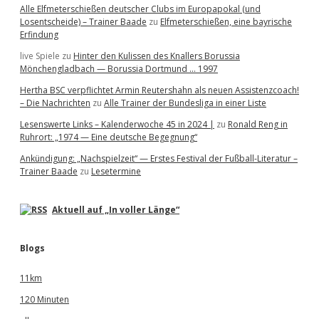
Alle Elfmeterschießen deutscher Clubs im Europapokal (und
Losentscheide) – Trainer Baade
zu
Elfmeterschießen, eine bayrische
Erfindung
live Spiele
zu
Hinter den Kulissen des Knallers Borussia
Mönchengladbach — Borussia Dortmund … 1997
Hertha BSC verpflichtet Armin Reutershahn als neuen Assistenzcoach!
– Die Nachrichten
zu
Alle Trainer der Bundesliga in einer Liste
Lesenswerte Links – Kalenderwoche 45 in 2024 |
zu
Ronald Reng in
Ruhrort: „1974 — Eine deutsche Begegnung“
Ankündigung: „Nachspielzeit“ — Erstes Festival der Fußball-Literatur –
Trainer Baade
zu
Lesetermine
Aktuell auf „In voller Länge“
Blogs
11km
120 Minuten