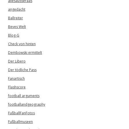
allesausseraas
angedacht
Ballreiter
Beves Welt
Blog-G
Check von hinten
Dembowski ermittelt
Der Libero
Der tödliche Pass
Fanartisch
Flashscore
football arguments
footballandgeography
FußballFanFotos
Fußballmuseen