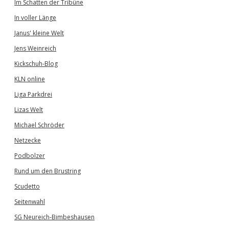
Im Schatten der Tribüne
In voller Länge
Janus' kleine Welt
Jens Weinreich
Kickschuh-Blog
KLN online
Liga Parkdrei
Lizas Welt
Michael Schröder
Netzecke
Podbolzer
Rund um den Brustring
Scudetto
Seitenwahl
SG Neureich-Bimbeshausen