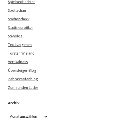
Spielbeobachter
Spottschau
Stadioncheck
Stadtneurotiker
Stehblog
Textilvergehen
Torsten Wieland
Vertikalpass
Übersteiger-Blog
Zebrastreifenblog
Zum runden Leder
Archiv
A
r
c