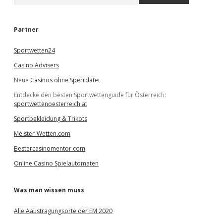
u
c
h
e
Partner
n
Sportwetten24
Casino Advisers
Neue
Casinos ohne Sperrdatei
Entdecke den besten Sportwettenguide für Österreich:
sportwettenoesterreich.at
Sportbekleidung & Trikots
Meister-Wetten.com
Bestercasinomentor.com
Online Casino Spielautomaten
Was man wissen muss
Alle Aaustragungsorte der EM 2020