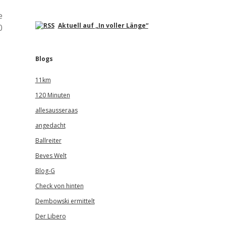
e
Aktuell auf „In voller Länge“
0
Blogs
11km
120 Minuten
allesausseraas
angedacht
Ballreiter
Beves Welt
Blog-G
Check von hinten
Dembowski ermittelt
Der Libero