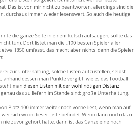
at. Das ist von mir nicht zu beantworten, allerdings sind die
a
n, durchaus immer wieder lesenswert. So auch die heutige
a
nnte die ganze Seite in einem Rutsch aufsaugen, sollte das
t tun). Dort listet man die „100 besten Spieler aller
d
t etwa 1850 umfasst, das macht aber nichts, denn die Spieler
t.
e
lerei zur Unterhaltung, solche Listen aufzustellen, selbst
 anhand dessen man Punkte vergibt, wie es das Football
r steht man
diesen Listen mit der wohl nötigen Distanz
n genau das zu liefern im Stande sind: große Unterhaltung.
von Platz 100 immer weiter nach vorne liest, wenn man auf
, wer sich wo in dieser Liste befindet. Wenn dann noch dazu
n nie zuvor gehört hatte, dann ist das Ganze eine noch