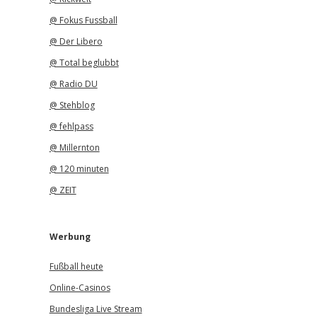
@ Fokus Fussball
@ Der Libero
@ Total beglubbt
@ Radio DU
@ Stehblog
@ fehlpass
@ Millernton
@ 120 minuten
@ ZEIT
Werbung
Fußball heute
Online-Casinos
Bundesliga Live Stream