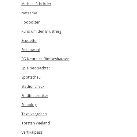
Michael Schröder
Netzecke
Podbolzer
Rund um den Brustring
Scudetto
Seitenwahl
SG Neureich-Bimbeshausen
Spielbeobachter
Spottschau
Stadioncheck
Stadtneurotiker
Stehblog
Textilvergehen
Torsten Wieland
Vertikalpass