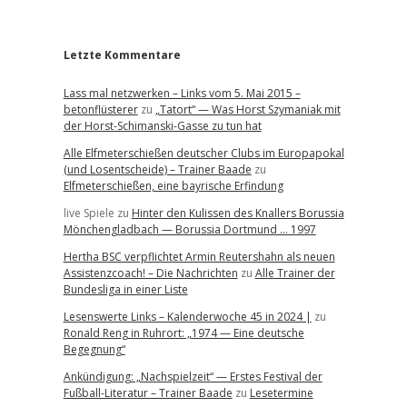
r
Letzte Kommentare
Lass mal netzwerken – Links vom 5. Mai 2015 –
betonflüsterer
zu
„Tatort“ — Was Horst Szymaniak mit
der Horst-Schimanski-Gasse zu tun hat
Alle Elfmeterschießen deutscher Clubs im Europapokal
(und Losentscheide) – Trainer Baade
zu
Elfmeterschießen, eine bayrische Erfindung
live Spiele
zu
Hinter den Kulissen des Knallers Borussia
Mönchengladbach — Borussia Dortmund … 1997
Hertha BSC verpflichtet Armin Reutershahn als neuen
Assistenzcoach! – Die Nachrichten
zu
Alle Trainer der
Bundesliga in einer Liste
Lesenswerte Links – Kalenderwoche 45 in 2024 |
zu
Ronald Reng in Ruhrort: „1974 — Eine deutsche
Begegnung“
Ankündigung: „Nachspielzeit“ — Erstes Festival der
Fußball-Literatur – Trainer Baade
zu
Lesetermine