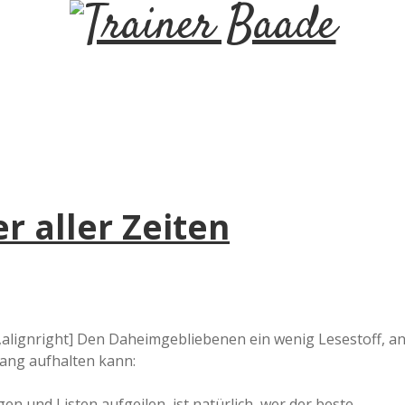
T
r
a
i
r aller Zeiten
n
e
r
,alignright] Den Daheimgebliebenen ein wenig Lesestoff, a
lang aufhalten kann:
B
gen und Listen aufgeilen, ist natürlich, wer der beste