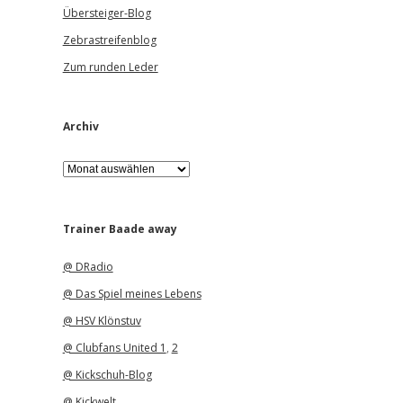
Übersteiger-Blog
Zebrastreifenblog
Zum runden Leder
Archiv
A
r
c
h
i
Trainer Baade away
v
@ DRadio
@ Das Spiel meines Lebens
@ HSV Klönstuv
@ Clubfans United 1
,
2
@ Kickschuh-Blog
@ Kickwelt