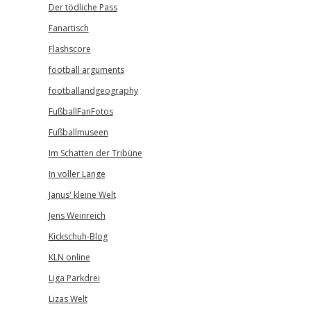
Der tödliche Pass
Fanartisch
Flashscore
football arguments
footballandgeography
FußballFanFotos
Fußballmuseen
Im Schatten der Tribüne
In voller Länge
Janus' kleine Welt
Jens Weinreich
Kickschuh-Blog
KLN online
Liga Parkdrei
Lizas Welt