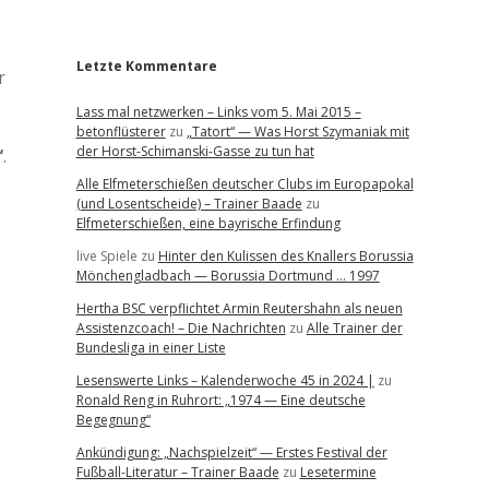
r
Letzte Kommentare
r
Lass mal netzwerken – Links vom 5. Mai 2015 –
betonflüsterer
zu
„Tatort“ — Was Horst Szymaniak mit
der Horst-Schimanski-Gasse zu tun hat
“
.
Alle Elfmeterschießen deutscher Clubs im Europapokal
(und Losentscheide) – Trainer Baade
zu
Elfmeterschießen, eine bayrische Erfindung
live Spiele
zu
Hinter den Kulissen des Knallers Borussia
Mönchengladbach — Borussia Dortmund … 1997
Hertha BSC verpflichtet Armin Reutershahn als neuen
Assistenzcoach! – Die Nachrichten
zu
Alle Trainer der
Bundesliga in einer Liste
Lesenswerte Links – Kalenderwoche 45 in 2024 |
zu
Ronald Reng in Ruhrort: „1974 — Eine deutsche
Begegnung“
Ankündigung: „Nachspielzeit“ — Erstes Festival der
Fußball-Literatur – Trainer Baade
zu
Lesetermine