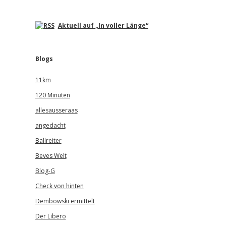
Aktuell auf „In voller Länge“
Blogs
11km
120 Minuten
allesausseraas
angedacht
Ballreiter
Beves Welt
Blog-G
Check von hinten
Dembowski ermittelt
Der Libero