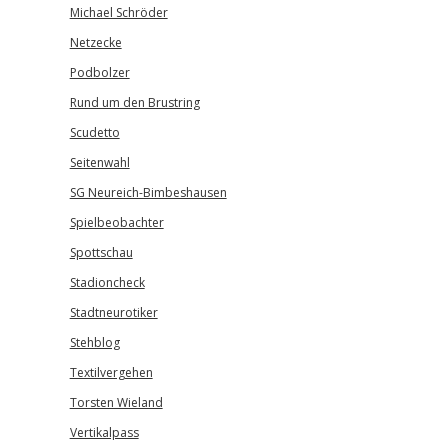
Michael Schröder
Netzecke
Podbolzer
Rund um den Brustring
Scudetto
Seitenwahl
SG Neureich-Bimbeshausen
Spielbeobachter
Spottschau
Stadioncheck
Stadtneurotiker
Stehblog
Textilvergehen
Torsten Wieland
Vertikalpass