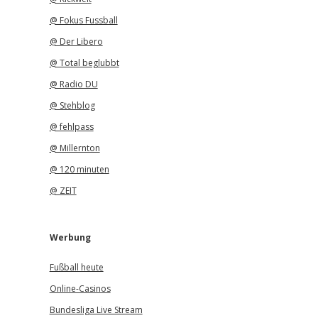
@ Fokus Fussball
@ Der Libero
@ Total beglubbt
@ Radio DU
@ Stehblog
@ fehlpass
@ Millernton
@ 120 minuten
@ ZEIT
Werbung
Fußball heute
Online-Casinos
Bundesliga Live Stream