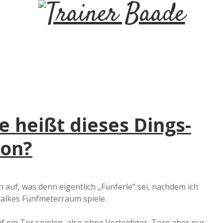
T
r
a
i
heißt dieses Dings-
n
ion?
e
r
 auf, was denn eigentlich „Fünferle“ sei, nachdem ich
halkes Fünfmeterraum spiele.
B
auf ein Tor spielen, also ohne Verteidiger, Tore aber nur