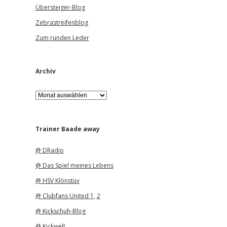
Übersteiger-Blog
Zebrastreifenblog
Zum runden Leder
Archiv
A
r
c
h
i
Trainer Baade away
v
@ DRadio
@ Das Spiel meines Lebens
@ HSV Klönstuv
@ Clubfans United 1
,
2
@ Kickschuh-Blog
@ Kickwelt