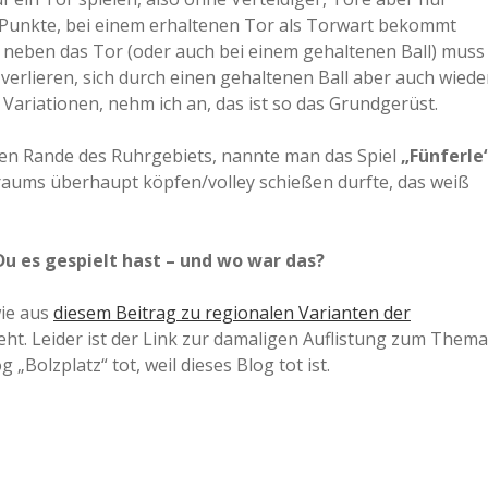
10 Punkte, bei einem erhaltenen Tor als Torwart bekommt
a
neben das Tor (oder auch bei einem gehaltenen Ball) muss
 verlieren, sich durch einen gehaltenen Ball aber auch wiede
a
 Variationen, nehm ich an, das ist so das Grundgerüst.
hen Rande des Ruhrgebiets, nannte man das Spiel
„Fünferle
d
aums überhaupt köpfen/volley schießen durfte, das weiß
e
Du es gespielt hast – und wo war das?
wie aus
diesem Beitrag zu regionalen Varianten der
ht. Leider ist der Link zur damaligen Auflistung zum Thema
„Bolzplatz“ tot, weil dieses Blog tot ist.