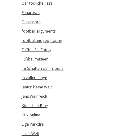
Der tödliche Pass
Fanartisch
Flashscore
football arguments
footballandgeography
FußballFanFotos
Fußballmuseen
Im Schatten der Tribüne
In voller Länge
Janus' kleine Welt
Jens Weinreich
Kickschuh-Blog
KLN online
Liga Parkdrei
Lizas Welt