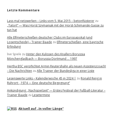
r
Letzte Kommentare
Lass mal netzwerken – Links vom 5. Mai 2015 – betonflüsterer
zu
„Tatort“ — Was Horst Szymaniak mit der Horst-Schimanski-Gasse zu
tun hat
Alle Elfmeterschießen deutscher Clubs im Europapokal (und
Losentscheide) – Trainer Baade
zu
Elfmeterschießen, eine bayrische
Erfindung
live Spiele
zu
Hinter den Kulissen des Knallers Borussia
Mönchengladbach — Borussia Dortmund … 1997
Hertha BSC verpflichtet Armin Reutershahn als neuen Assistenzcoach!
– Die Nachrichten
zu
Alle Trainer der Bundesliga in einer Liste
Lesenswerte Links – Kalenderwoche 45 in 2024 |
zu
Ronald Reng in
Ruhrort: „1974 — Eine deutsche Begegnung“
Ankündigung: „Nachspielzeit“ — Erstes Festival der Fußball-Literatur –
Trainer Baade
zu
Lesetermine
Aktuell auf „In voller Länge“