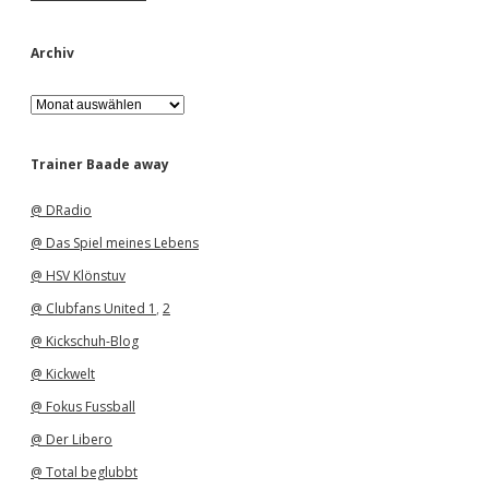
Archiv
A
r
c
h
Trainer Baade away
i
v
@ DRadio
@ Das Spiel meines Lebens
@ HSV Klönstuv
@ Clubfans United 1
,
2
@ Kickschuh-Blog
@ Kickwelt
@ Fokus Fussball
@ Der Libero
@ Total beglubbt