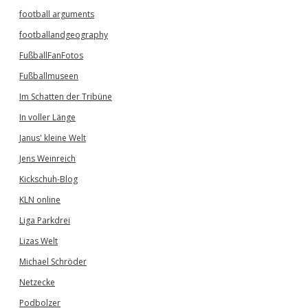
football arguments
footballandgeography
FußballFanFotos
Fußballmuseen
Im Schatten der Tribüne
In voller Länge
Janus' kleine Welt
Jens Weinreich
Kickschuh-Blog
KLN online
Liga Parkdrei
Lizas Welt
Michael Schröder
Netzecke
Podbolzer