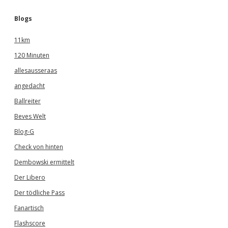
Blogs
11km
120 Minuten
allesausseraas
angedacht
Ballreiter
Beves Welt
Blog-G
Check von hinten
Dembowski ermittelt
Der Libero
Der tödliche Pass
Fanartisch
Flashscore