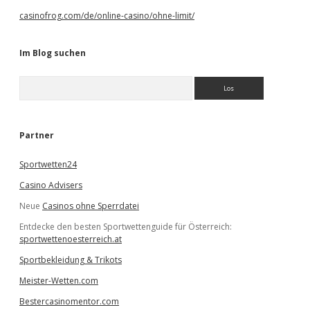
casinofrog.com/de/online-casino/ohne-limit/
Im Blog suchen
S
u
c
h
e
Partner
n
Sportwetten24
Casino Advisers
Neue
Casinos ohne Sperrdatei
Entdecke den besten Sportwettenguide für Österreich:
sportwettenoesterreich.at
Sportbekleidung & Trikots
Meister-Wetten.com
Bestercasinomentor.com