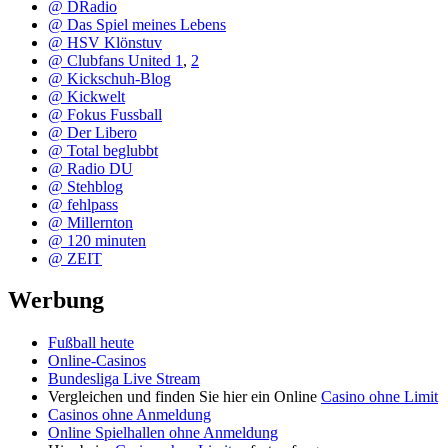
@ DRadio
@ Das Spiel meines Lebens
@ HSV Klönstuv
@ Clubfans United 1
,
2
@ Kickschuh-Blog
@ Kickwelt
@ Fokus Fussball
@ Der Libero
@ Total beglubbt
@ Radio DU
@ Stehblog
@ fehlpass
@ Millernton
@ 120 minuten
@ ZEIT
Werbung
Fußball heute
Online-Casinos
Bundesliga Live Stream
Vergleichen und finden Sie hier ein Online
Casino ohne Limit
Casinos ohne Anmeldung
Online Spielhallen ohne Anmeldung