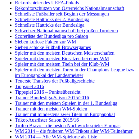
Rekordspieler des UEFA-Pokals
Rekordtorschützen von Österreichs Nationalmannschaft
Schnellste Fußballer seit Beginn der Messungen
Schnellste Hattricks der 2. Bundesliga
Schnellste Hattricks der Bundesliga
Schweizer Nationalmannschaft bei großen Turnieren
Scorerliste der Bundesliga pro Saison
Sieben kuriose Fakten zur WM
Sieben schicke Fußball-Browsergames
Spieler mit den meisten Deutschen Meisterschaften
Spieler mit den meisten Einsätzen bei einer WM
Spieler mit den meisten Titeln bei der Klub-WM
Spieler mit den meisten Toren in der Champions League bzw.
im Europapokal der Landesmeister
Teuerste Transfers der Fußballgeschichte
Tippspiel 2016
Tippspiel 2016 – Punkteübersicht
Trainer Bundesliga-Saison 2015/2016
Trainer mit den meisten Spielen in der 1. Bundesliga
Trainer mit den meisten WM-Spielen
Trainer mit mindestens zwei Titeln im Europapokal
Trikot-Ausrüster Saison 2015/16
Trofeo Bravo – die besten Nachwuchsspieler Europas
WM 2014 – die früheren WM-Trikots aller WM-Teilnehmer
WM 2014 — Alle WM-Spielorte als Liste