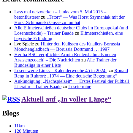
Lass mal netzwerken – Links vom 5. Mai 2015 –
betonflüsterer
zu
„Tatort“ — Was Horst Szymaniak mit der
Horst-Schimanski-Gasse zu tun hat
Alle Elfmeterschießen deutscher Clubs im Europapokal (und
Losentscheide) – Trainer Baade
zu
Elfmeterschießen, eine
bayrische Erfindung
live Spiele
zu
Hinter den Kulissen des Knallers Borussia
Mönchengladbach — Borussia Dortmund … 1997
Hertha BSC verpflichtet Armin Reutershahn als neuen
Assistenzcoach! – Die Nachrichten
zu
Alle Trainer der
Bundesliga in einer Liste
Lesenswerte Links – Kalenderwoche 45 in 2024 |
zu
Ronald
Reng in Ruhrort: „1974 — Eine deutsche Begegnung“
Ankündigung: „Nachspielzeit“ — Erstes Festival der Fußball-
Literatur – Trainer Baade
zu
Lesetermine
Aktuell auf „In voller Länge“
Blogs
11km
120 Minuten