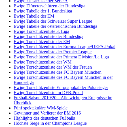
Ewige Einsatzliste der Serie A
Ewige Elfmeterschützen der Bundesliga
Ewige Tabelle der 1. Bundesliga
Ewige Tabelle der EM
Ewige Tabelle der Schweizer Super League
Ewige Tabelle der österreichischen Bundesliga
Ewige Torschützenliste 3. Liga
Ewige Torschützenliste der Bundesliga
Ewige Torschützenliste der EM
Ewige Torschützenliste der Europa League/UEFA-Pokal
Ewige Torschützenliste der Premier League
Ewige Torschützenliste der Primera Division/La Liga
Ewige Torschützenliste der WM
Ewige Torschützenliste der WM der Frauen
Ewige Torschützenliste des FC Bayern München
Ewige Torschützenliste des FC Bayern München in der
Bundesliga
Ewige Torschützenliste Europapokal der Pokalsieger
Ewige Torschützenliste im DFB-Pokal
Fußball-Saison 2019/20 – Alle wichtigen Ereignisse im
Überblick
Fünf spektakuläre WM-Spiele
Gewinner und Verlierer der EM 2016
Highlights des deutschen Fußballs
Höchste Siege in der Champions League