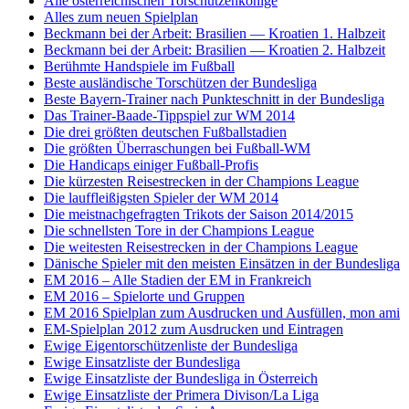
Alle österreichischen Torschützenkönige
Alles zum neuen Spielplan
Beckmann bei der Arbeit: Brasilien — Kroatien 1. Halbzeit
Beckmann bei der Arbeit: Brasilien — Kroatien 2. Halbzeit
Berühmte Handspiele im Fußball
Beste ausländische Torschützen der Bundesliga
Beste Bayern-Trainer nach Punkteschnitt in der Bundesliga
Das Trainer-Baade-Tippspiel zur WM 2014
Die drei größten deutschen Fußballstadien
Die größten Überraschungen bei Fußball-WM
Die Handicaps einiger Fußball-Profis
Die kürzesten Reisestrecken in der Champions League
Die lauffleißigsten Spieler der WM 2014
Die meistnachgefragten Trikots der Saison 2014/2015
Die schnellsten Tore in der Champions League
Die weitesten Reisestrecken in der Champions League
Dänische Spieler mit den meisten Einsätzen in der Bundesliga
EM 2016 – Alle Stadien der EM in Frankreich
EM 2016 – Spielorte und Gruppen
EM 2016 Spielplan zum Ausdrucken und Ausfüllen, mon ami
EM-Spielplan 2012 zum Ausdrucken und Eintragen
Ewige Eigentorschützenliste der Bundesliga
Ewige Einsatzliste der Bundesliga
Ewige Einsatzliste der Bundesliga in Österreich
Ewige Einsatzliste der Primera Divison/La Liga