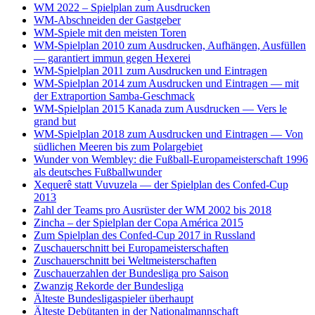
WM 2022 – Spielplan zum Ausdrucken
WM-Abschneiden der Gastgeber
WM-Spiele mit den meisten Toren
WM-Spielplan 2010 zum Ausdrucken, Aufhängen, Ausfüllen
— garantiert immun gegen Hexerei
WM-Spielplan 2011 zum Ausdrucken und Eintragen
WM-Spielplan 2014 zum Ausdrucken und Eintragen — mit
der Extraportion Samba-Geschmack
WM-Spielplan 2015 Kanada zum Ausdrucken — Vers le
grand but
WM-Spielplan 2018 zum Ausdrucken und Eintragen — Von
südlichen Meeren bis zum Polargebiet
Wunder von Wembley: die Fußball-Europameisterschaft 1996
als deutsches Fußballwunder
Xequerê statt Vuvuzela — der Spielplan des Confed-Cup
2013
Zahl der Teams pro Ausrüster der WM 2002 bis 2018
Zincha – der Spielplan der Copa América 2015
Zum Spielplan des Confed-Cup 2017 in Russland
Zuschauerschnitt bei Europameisterschaften
Zuschauerschnitt bei Weltmeisterschaften
Zuschauerzahlen der Bundesliga pro Saison
Zwanzig Rekorde der Bundesliga
Älteste Bundesligaspieler überhaupt
Älteste Debütanten in der Nationalmannschaft