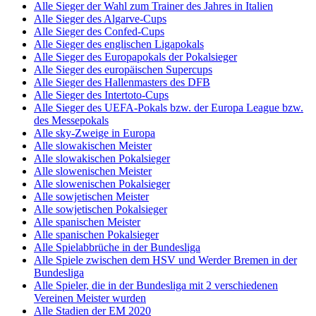
Alle Sieger der Wahl zum Trainer des Jahres in Italien
Alle Sieger des Algarve-Cups
Alle Sieger des Confed-Cups
Alle Sieger des englischen Ligapokals
Alle Sieger des Europapokals der Pokalsieger
Alle Sieger des europäischen Supercups
Alle Sieger des Hallenmasters des DFB
Alle Sieger des Intertoto-Cups
Alle Sieger des UEFA-Pokals bzw. der Europa League bzw.
des Messepokals
Alle sky-Zweige in Europa
Alle slowakischen Meister
Alle slowakischen Pokalsieger
Alle slowenischen Meister
Alle slowenischen Pokalsieger
Alle sowjetischen Meister
Alle sowjetischen Pokalsieger
Alle spanischen Meister
Alle spanischen Pokalsieger
Alle Spielabbrüche in der Bundesliga
Alle Spiele zwischen dem HSV und Werder Bremen in der
Bundesliga
Alle Spieler, die in der Bundesliga mit 2 verschiedenen
Vereinen Meister wurden
Alle Stadien der EM 2020