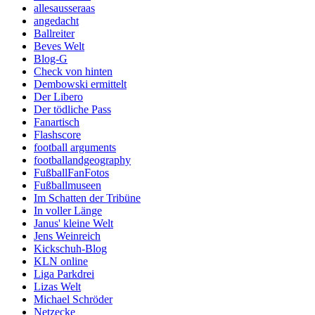
allesausseraas
angedacht
Ballreiter
Beves Welt
Blog-G
Check von hinten
Dembowski ermittelt
Der Libero
Der tödliche Pass
Fanartisch
Flashscore
football arguments
footballandgeography
FußballFanFotos
Fußballmuseen
Im Schatten der Tribüne
In voller Länge
Janus' kleine Welt
Jens Weinreich
Kickschuh-Blog
KLN online
Liga Parkdrei
Lizas Welt
Michael Schröder
Netzecke