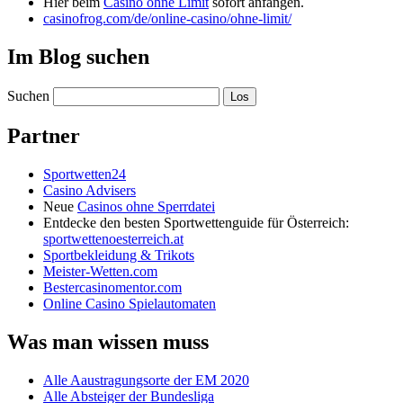
Hier beim
Casino ohne Limit
sofort anfangen.
casinofrog.com/de/online-casino/ohne-limit/
Im Blog suchen
Suchen
Partner
Sportwetten24
Casino Advisers
Neue
Casinos ohne Sperrdatei
Entdecke den besten Sportwettenguide für Österreich:
sportwettenoesterreich.at
Sportbekleidung & Trikots
Meister-Wetten.com
Bestercasinomentor.com
Online Casino Spielautomaten
Was man wissen muss
Alle Aaustragungsorte der EM 2020
Alle Absteiger der Bundesliga