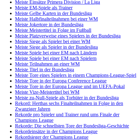
Meiste Einsätze Primera Division / La Liga
Meiste EM-Spiele als Trainer
Meiste Gelbe Karten in der Bundesliga
Meiste Halbfinalteilnahmen bei einer WM
Meiste Jokertore in der Bundesliga
Meiste Meistertitel in Folge im Fußball
Meiste Platzverweise eines Spielers in der Bundesliga
Meiste Siege als Spieler bei einer WM
Meiste Siege als Spieler in der Bundesliga
Meiste Spiele bei einer EM nach Ländern
Meiste Spiele bei einer EM nach Spielern
Meiste Teilnahmen an einer WM
Meiste Titel in der Bundesliga
Meiste Tore eines Spielers in einem Champions-League-Spiel
Meiste Tore in der Europa Conference League
Meiste Tore in der Europa League und im UEFA-Pokal
Meiste Vize-Meistertitel bei WM
Meiste zu-Null-Spiele als Torhüter in der Bundesliga
Rekord: Herthas sechs Finalteilnahmen in Folge in den
Zwanziger Jahren
Rekorde pro Spieler und Trainer rund ums Finale der
Champions League
Rekorde: Die schnellsten Tore der Bundesliga-Geschichte
Rekordeinsätze in der Champions League
Rekordsieger der Champions League