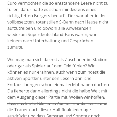
Euro vermochten die so entstandene Leere nicht zu
füllen, dafür hätte es schon mindestens eines
richtig fetten Burgers bedurft. Der war aber in der
vollbesetzten, totenstillen S-Bahn nach Hause nicht
aufzutreiben und obwohl alle Anwesenden
wiederum Superdeutschland-Fans waren, war
keinem nach Unterhaltung und Gesprächen
zumute.
Wie mag man sich da erst als Zuschauer im Stadion
oder gar als Spieler auf dem Feld fühlen? Wir
können es nur erahnen, auch wenn zumindest die
aktiven Sportler unter den Lesern ähnliche
Enttäuschungen schon einmal erlebt haben dürften.
Da fieberte dann allerdings nicht die halbe Welt mit
dem Ausgang dieser Partie mit.
Wollen wir hoffen,
dass das letzte Bild jenes Abends nur die Leere und
die Trauer nach dieser Halbfinalniederlage
ausdrückt und dass Samstag und Sonntag noch