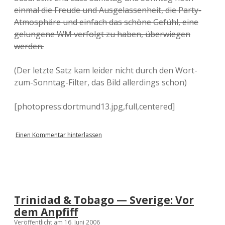
einmal die Freude und Ausgelassenheit, die Party-
Atmosphäre und einfach das schöne Gefühl, eine
gelungene WM verfolgt zu haben, überwiegen
werden.
(Der letzte Satz kam leider nicht durch den Wort-
zum-Sonntag-Filter, das Bild allerdings schon)
[photopress:dortmund13.jpg,full,centered]
Einen Kommentar hinterlassen
Trinidad & Tobago — Sverige: Vor
dem Anpfiff
Veröffentlicht am 16. Juni 2006