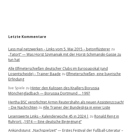
a
r
Letzte Kommentare
Lass mal netzwerken – Links vom 5. Mai 2015 – betonflüsterer
zu
„Tatort“ — Was Horst Szymaniak mit der Horst-Schimanski-Gasse zu
tun hat
Alle Elfmeterschießen deutscher Clubs im Europapokal (und
Losentscheide) – Trainer Baade
zu
Elfmeterschießen, eine bayrische
Erfindung
live Spiele
zu
Hinter den Kulissen des Knallers Borussia
Mönchengladbach — Borussia Dortmund … 1997
Hertha BSC verpflichtet Armin Reutershahn als neuen Assistenzcoach!
– Die Nachrichten
zu
Alle Trainer der Bundesliga in einer Liste
Lesenswerte Links – Kalenderwoche 45 in 2024 |
zu
Ronald Reng in
Ruhrort: „1974 — Eine deutsche Begegnung“
Ankündigung: „Nachspielzeit“ — Erstes Festival der Fußball-Literatur –