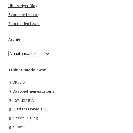
Übersteiger-Blog
Zebrastreifenblog
Zum runden Leder
Archiv
A
r
c
h
Trainer Baade away
i
v
@ DRadio
@ Das Spiel meines Lebens
@ HSV Klönstuv
@ Clubfans United 1
,
2
@ Kickschuh-Blog
@ Kickwelt