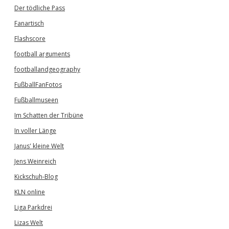
Der tödliche Pass
Fanartisch
Flashscore
football arguments
footballandgeography
FußballFanFotos
Fußballmuseen
Im Schatten der Tribüne
In voller Länge
Janus' kleine Welt
Jens Weinreich
Kickschuh-Blog
KLN online
Liga Parkdrei
Lizas Welt