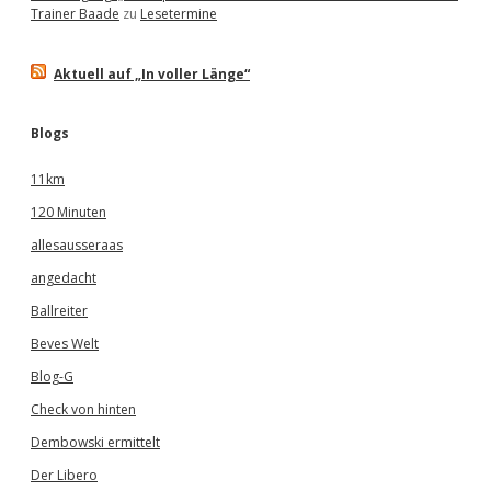
Trainer Baade
zu
Lesetermine
Aktuell auf „In voller Länge“
Blogs
11km
120 Minuten
allesausseraas
angedacht
Ballreiter
Beves Welt
Blog-G
Check von hinten
Dembowski ermittelt
Der Libero