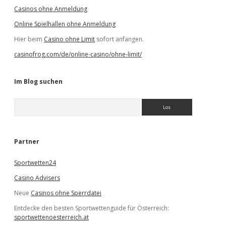
Casinos ohne Anmeldung
Online Spielhallen ohne Anmeldung
Hier beim
Casino ohne Limit
sofort anfangen.
casinofrog.com/de/online-casino/ohne-limit/
Im Blog suchen
S
u
c
h
e
Partner
n
Sportwetten24
Casino Advisers
Neue
Casinos ohne Sperrdatei
Entdecke den besten Sportwettenguide für Österreich:
sportwettenoesterreich.at