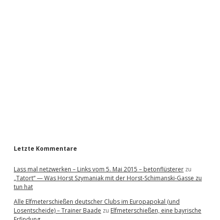
i
d
e
b
a
r
Letzte Kommentare
Lass mal netzwerken – Links vom 5. Mai 2015 – betonflüsterer
zu
„Tatort“ — Was Horst Szymaniak mit der Horst-Schimanski-Gasse zu
tun hat
Alle Elfmeterschießen deutscher Clubs im Europapokal (und
Losentscheide) – Trainer Baade
zu
Elfmeterschießen, eine bayrische
Erfindung