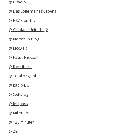
@ DRadio
@ Das Spiel meines Lebens
@ HSV Klönstuv
@ Clubfans United 1
,
2
@ Kickschuh-Blog
@ Kickwelt
@ Fokus Fussball
@ Der Libero
@ Total beglubbt
@ Radio DU
@ Stehblog
@ fehlpass
@ Millernton
@ 120 minuten
@ ZEIT