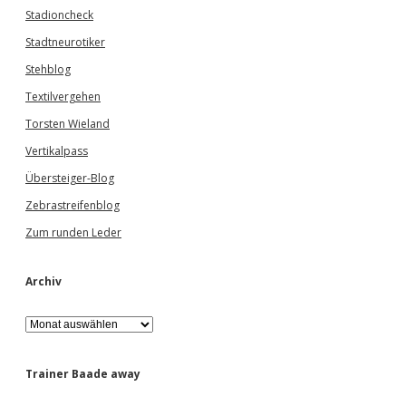
Stadioncheck
Stadtneurotiker
Stehblog
Textilvergehen
Torsten Wieland
Vertikalpass
Übersteiger-Blog
Zebrastreifenblog
Zum runden Leder
Archiv
A
r
c
h
Trainer Baade away
i
v