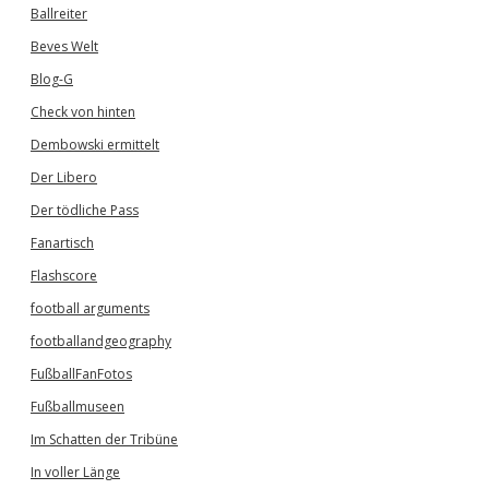
Ballreiter
Beves Welt
Blog-G
Check von hinten
Dembowski ermittelt
Der Libero
Der tödliche Pass
Fanartisch
Flashscore
football arguments
footballandgeography
FußballFanFotos
Fußballmuseen
Im Schatten der Tribüne
In voller Länge