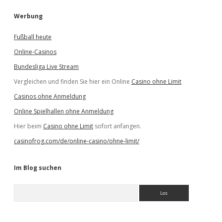
Werbung
Fußball heute
Online-Casinos
Bundesliga Live Stream
Vergleichen und finden Sie hier ein Online
Casino ohne Limit
Casinos ohne Anmeldung
Online Spielhallen ohne Anmeldung
Hier beim
Casino ohne Limit
sofort anfangen.
casinofrog.com/de/online-casino/ohne-limit/
Im Blog suchen
S
u
c
h