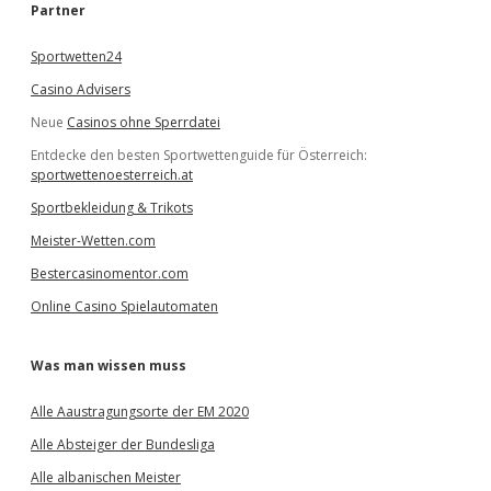
e
Partner
n
Sportwetten24
Casino Advisers
Neue
Casinos ohne Sperrdatei
Entdecke den besten Sportwettenguide für Österreich:
sportwettenoesterreich.at
Sportbekleidung & Trikots
Meister-Wetten.com
Bestercasinomentor.com
Online Casino Spielautomaten
Was man wissen muss
Alle Aaustragungsorte der EM 2020
Alle Absteiger der Bundesliga
Alle albanischen Meister