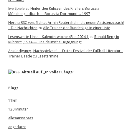
live Spiele
zu
Hinter den Kulissen des Knallers Borussia
Mönchengladbach — Borussia Dortmund … 1997
Hertha BSC verpflichtet Armin Reutershahn als neuen Assistenzcoach!
– Die Nachrichten
zu
Alle Trainer der Bundesliga in einer Liste
Lesenswerte Links – Kalenderwoche 45 in 2024 |
zu
Ronald Reng in
Ruhrort: „1974 — Eine deutsche Begegnung“
Ankündigung: „Nachspielzeit“ — Erstes Festival der Fußball-Literatur –
Trainer Baade
zu
Lesetermine
Aktuell auf „In voller Länge“
Blogs
11km
120 Minuten
allesausseraas
angedacht