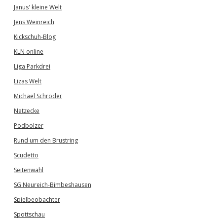
Janus' kleine Welt
Jens Weinreich
Kickschuh-Blog
KLN online
Liga Parkdrei
Lizas Welt
Michael Schröder
Netzecke
Podbolzer
Rund um den Brustring
Scudetto
Seitenwahl
SG Neureich-Bimbeshausen
Spielbeobachter
Spottschau