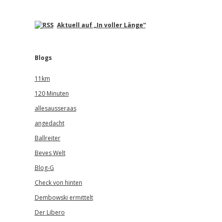
Aktuell auf „In voller Länge“
Blogs
11km
120 Minuten
allesausseraas
angedacht
Ballreiter
Beves Welt
Blog-G
Check von hinten
Dembowski ermittelt
Der Libero