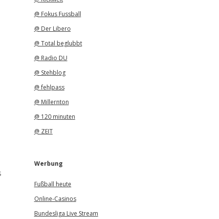
@ Fokus Fussball
@ Der Libero
@ Total beglubbt
@ Radio DU
@ Stehblog
@ fehlpass
@ Millernton
@ 120 minuten
@ ZEIT
Werbung
s
Fußball heute
Online-Casinos
Bundesliga Live Stream