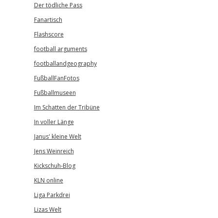
Der tödliche Pass
Fanartisch
Flashscore
football arguments
footballandgeography
FußballFanFotos
Fußballmuseen
Im Schatten der Tribüne
In voller Länge
Janus' kleine Welt
Jens Weinreich
Kickschuh-Blog
KLN online
Liga Parkdrei
Lizas Welt