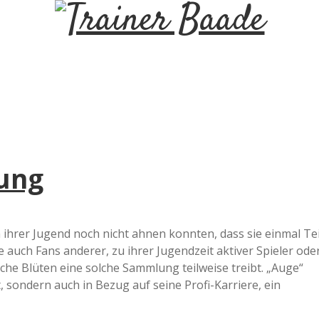
T
r
a
i
jung
n
e
n ihrer Jugend noch nicht ahnen konnten, dass sie einmal Tei
auch Fans anderer, zu ihrer Jugendzeit aktiver Spieler ode
r
lche Blüten eine solche Sammlung teilweise treibt. „Auge“
 sondern auch in Bezug auf seine Profi-Karriere, ein
B