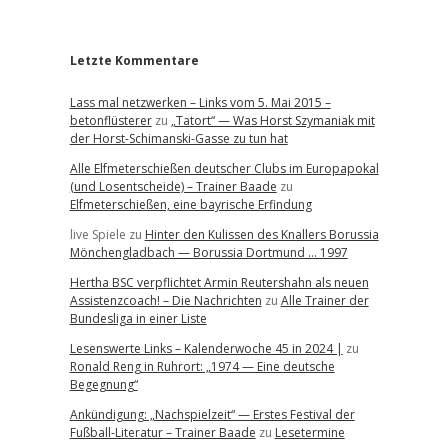
r
Letzte Kommentare
Lass mal netzwerken – Links vom 5. Mai 2015 –
betonflüsterer
zu
„Tatort“ — Was Horst Szymaniak mit
der Horst-Schimanski-Gasse zu tun hat
Alle Elfmeterschießen deutscher Clubs im Europapokal
(und Losentscheide) – Trainer Baade
zu
Elfmeterschießen, eine bayrische Erfindung
live Spiele
zu
Hinter den Kulissen des Knallers Borussia
Mönchengladbach — Borussia Dortmund … 1997
Hertha BSC verpflichtet Armin Reutershahn als neuen
Assistenzcoach! – Die Nachrichten
zu
Alle Trainer der
Bundesliga in einer Liste
Lesenswerte Links – Kalenderwoche 45 in 2024 |
zu
Ronald Reng in Ruhrort: „1974 — Eine deutsche
Begegnung“
Ankündigung: „Nachspielzeit“ — Erstes Festival der
Fußball-Literatur – Trainer Baade
zu
Lesetermine