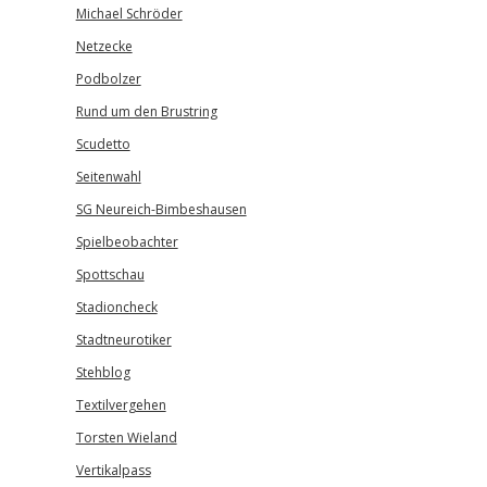
Michael Schröder
Netzecke
Podbolzer
Rund um den Brustring
Scudetto
Seitenwahl
SG Neureich-Bimbeshausen
Spielbeobachter
Spottschau
Stadioncheck
Stadtneurotiker
Stehblog
Textilvergehen
Torsten Wieland
Vertikalpass