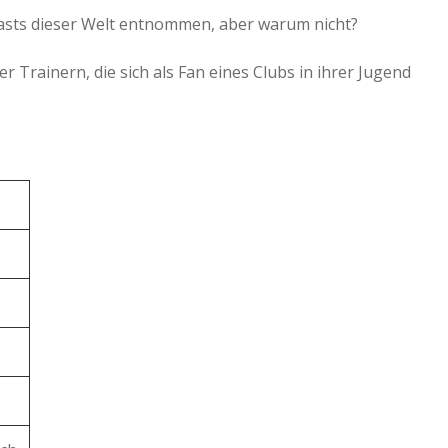
casts dieser Welt entnommen, aber warum nicht?
a
 Trainern, die sich als Fan eines Clubs in ihrer Jugend
a
d
e