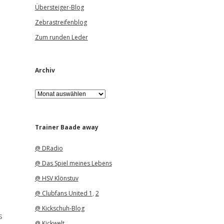
Übersteiger-Blog
Zebrastreifenblog
Zum runden Leder
Archiv
A
r
c
h
i
Trainer Baade away
v
@ DRadio
@ Das Spiel meines Lebens
@ HSV Klönstuv
@ Clubfans United 1
,
2
@ Kickschuh-Blog
s
@ Kickwelt