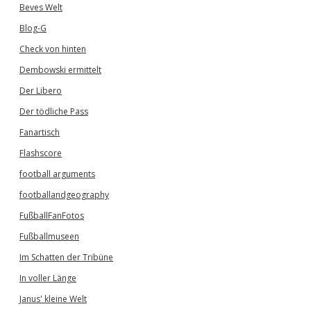
Beves Welt
Blog-G
Check von hinten
Dembowski ermittelt
Der Libero
Der tödliche Pass
Fanartisch
Flashscore
football arguments
footballandgeography
FußballFanFotos
Fußballmuseen
Im Schatten der Tribüne
In voller Länge
Janus' kleine Welt