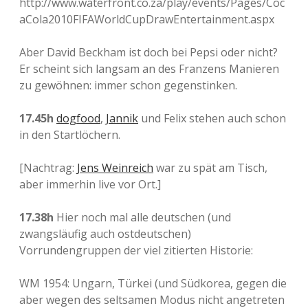
http://www.waterfront.co.za/play/events/Pages/Coc
aCola2010FIFAWorldCupDrawEntertainment.aspx
Aber David Beckham ist doch bei Pepsi oder nicht?
Er scheint sich langsam an des Franzens Manieren
zu gewöhnen: immer schon gegenstinken.
17.45h
dogfood
,
Jannik
und Felix stehen auch schon
in den Startlöchern.
[Nachtrag:
Jens Weinreich
war zu spät am Tisch,
aber immerhin live vor Ort.]
17.38h
Hier noch mal alle deutschen (und
zwangsläufig auch ostdeutschen)
Vorrundengruppen der viel zitierten Historie:
WM 1954: Ungarn, Türkei (und Südkorea, gegen die
aber wegen des seltsamen Modus nicht angetreten