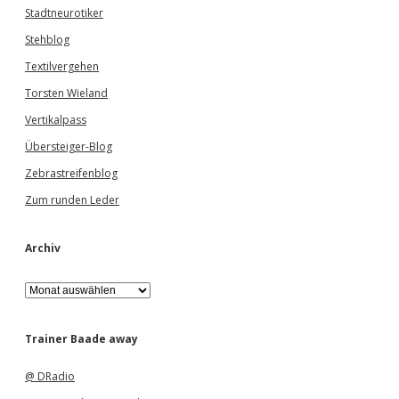
Stadtneurotiker
Stehblog
Textilvergehen
Torsten Wieland
Vertikalpass
Übersteiger-Blog
Zebrastreifenblog
Zum runden Leder
Archiv
A
r
c
h
Trainer Baade away
i
v
@ DRadio