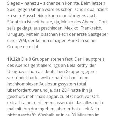
Sieges – nahezu – sicher sein könnte. Beim letzten
Spiel gegen Ghana wäre es schön, schon qualifiziert
zu sein. Ausscheiden kann man übrigens auch.
Südafrika ist seit heute, tja, Motto des Abends, Gott
sei’s geklagt, ausgeschieden. Mexiko, Frankreich,
Uruguay. Mit ein bisschen Pech der erste Gastgeber
einer WM, der keinen einzigen Punkt in seiner
Gruppe erreicht.
19.22h
Die 8 Gruppen stehen fest. Der Hauptpreis
des Abends geht allerdings an Bela Rethy, der
Uruguay schon als deutschen Gruppengegner
verkündet hatte, weil er natürlich mit dem
hochkomplexen Auslosungssystem total
überfordert war und ja, das ZDF hatte ihn ja
geschult, mehrmals sogar, zuletzt noch vor Ort,
extra Trainer einfliegen lassen, die das alles noch
mal mit ihm durchgehen, aber er hat es einfach
nicht geschafft. Weshalb er in ca. 30 Minuten im