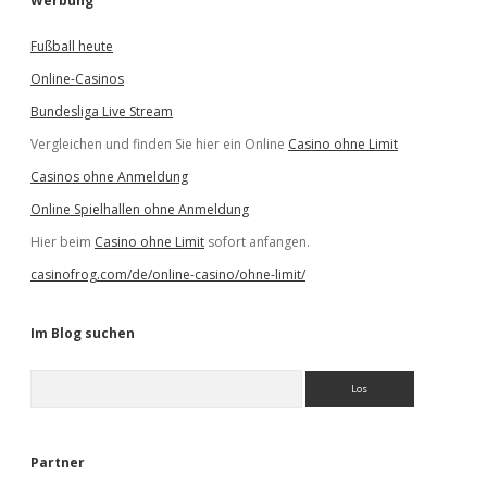
Werbung
Fußball heute
Online-Casinos
Bundesliga Live Stream
Vergleichen und finden Sie hier ein Online
Casino ohne Limit
Casinos ohne Anmeldung
Online Spielhallen ohne Anmeldung
Hier beim
Casino ohne Limit
sofort anfangen.
casinofrog.com/de/online-casino/ohne-limit/
Im Blog suchen
S
u
c
h
e
Partner
n