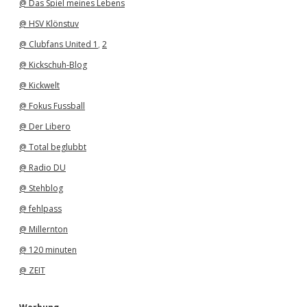
@ Das Spiel meines Lebens
@ HSV Klönstuv
@ Clubfans United 1
,
2
@ Kickschuh-Blog
@ Kickwelt
@ Fokus Fussball
@ Der Libero
@ Total beglubbt
@ Radio DU
@ Stehblog
@ fehlpass
@ Millernton
@ 120 minuten
@ ZEIT