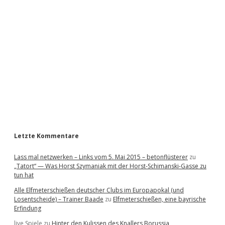
d
e
b
a
r
Letzte Kommentare
Lass mal netzwerken – Links vom 5. Mai 2015 – betonflüsterer
zu
„Tatort“ — Was Horst Szymaniak mit der Horst-Schimanski-Gasse zu
tun hat
Alle Elfmeterschießen deutscher Clubs im Europapokal (und
Losentscheide) – Trainer Baade
zu
Elfmeterschießen, eine bayrische
Erfindung
live Spiele
zu
Hinter den Kulissen des Knallers Borussia