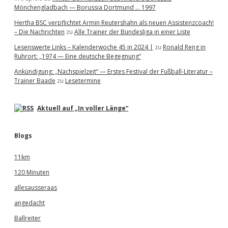
Mönchengladbach — Borussia Dortmund … 1997
Hertha BSC verpflichtet Armin Reutershahn als neuen Assistenzcoach!
– Die Nachrichten
zu
Alle Trainer der Bundesliga in einer Liste
Lesenswerte Links – Kalenderwoche 45 in 2024 |
zu
Ronald Reng in
Ruhrort: „1974 — Eine deutsche Begegnung“
Ankündigung: „Nachspielzeit“ — Erstes Festival der Fußball-Literatur –
Trainer Baade
zu
Lesetermine
Aktuell auf „In voller Länge“
Blogs
11km
120 Minuten
allesausseraas
angedacht
Ballreiter