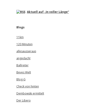
Aktuell auf „In voller Länge“
Blogs
11km
120 Minuten
allesausseraas
angedacht
Ballreiter
Beves Welt
Blog-G
Check von hinten
Dembowski ermittelt
Der Libero