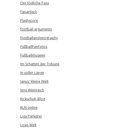
Der tödliche Pass
Fanartisch
Flashscore
football arguments
footballandgeography
FußballFanFotos
Fußballmuseen
Im Schatten der Tribüne
In voller Länge
Janus' kleine Welt
Jens Weinreich
Kickschuh-Blog
KLN online
Liga Parkdrei
Lizas Welt