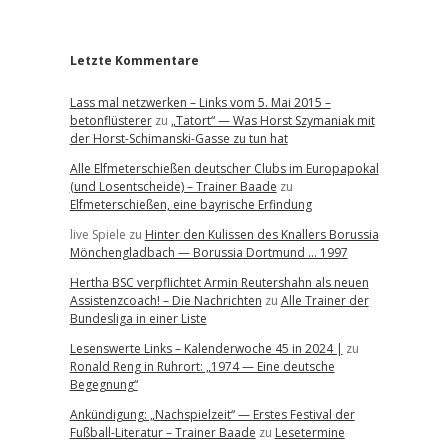
r
Letzte Kommentare
Lass mal netzwerken – Links vom 5. Mai 2015 –
betonflüsterer
zu
„Tatort“ — Was Horst Szymaniak mit
der Horst-Schimanski-Gasse zu tun hat
Alle Elfmeterschießen deutscher Clubs im Europapokal
(und Losentscheide) – Trainer Baade
zu
Elfmeterschießen, eine bayrische Erfindung
live Spiele
zu
Hinter den Kulissen des Knallers Borussia
Mönchengladbach — Borussia Dortmund … 1997
Hertha BSC verpflichtet Armin Reutershahn als neuen
Assistenzcoach! – Die Nachrichten
zu
Alle Trainer der
Bundesliga in einer Liste
Lesenswerte Links – Kalenderwoche 45 in 2024 |
zu
Ronald Reng in Ruhrort: „1974 — Eine deutsche
Begegnung“
Ankündigung: „Nachspielzeit“ — Erstes Festival der
Fußball-Literatur – Trainer Baade
zu
Lesetermine