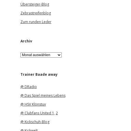
Übersteiger-Blog
Zebrastreifenblog
Zum runden Leder
Archiv
A
r
c
h
i
Trainer Baade away
v
@ DRadio
@ Das Spiel meines Lebens
@ HSV Klönstuv
@ Clubfans United 1
,
2
@ Kickschuh-Blog
@ Kickwelt