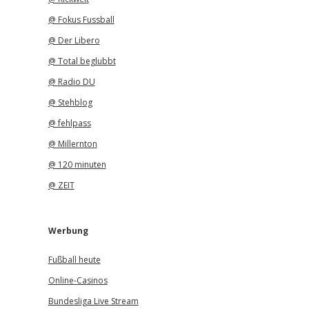
@ Fokus Fussball
@ Der Libero
@ Total beglubbt
@ Radio DU
@ Stehblog
@ fehlpass
@ Millernton
@ 120 minuten
@ ZEIT
Werbung
Fußball heute
Online-Casinos
Bundesliga Live Stream