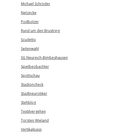
Michael Schröder
Netzecke
Podbolzer
Rund um den Brustring
Scudetto
Seitenwahl
SG Neureich-Bimbeshausen
Spielbeobachter
Spottschau
Stadioncheck
Stadtneurotiker
Stehblog
Textilvergehen
Torsten Wieland
Vertikalpass