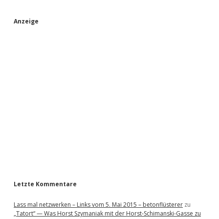
S
Anzeige
i
d
e
b
a
r
Letzte Kommentare
Lass mal netzwerken – Links vom 5. Mai 2015 – betonflüsterer
zu
„Tatort“ — Was Horst Szymaniak mit der Horst-Schimanski-Gasse zu