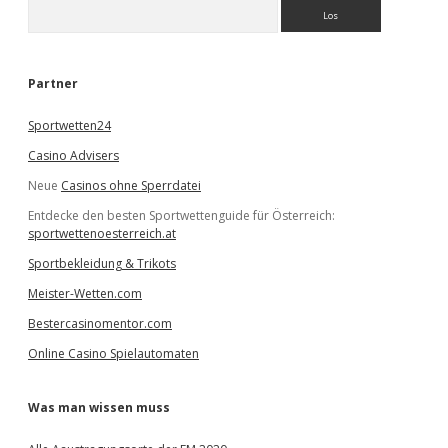
S
u
c
h
e
Partner
n
Sportwetten24
Casino Advisers
Neue
Casinos ohne Sperrdatei
Entdecke den besten Sportwettenguide für Österreich:
sportwettenoesterreich.at
Sportbekleidung & Trikots
Meister-Wetten.com
Bestercasinomentor.com
Online Casino Spielautomaten
Was man wissen muss