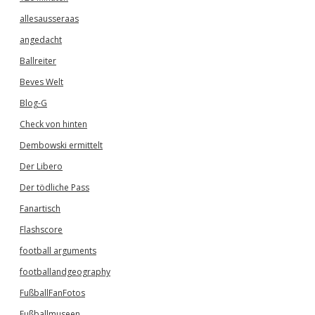
allesausseraas
angedacht
Ballreiter
Beves Welt
Blog-G
Check von hinten
Dembowski ermittelt
Der Libero
Der tödliche Pass
Fanartisch
Flashscore
football arguments
footballandgeography
FußballFanFotos
Fußballmuseen