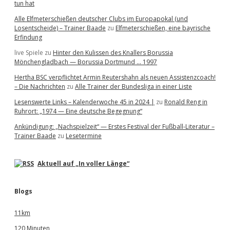
tun hat
Alle Elfmeterschießen deutscher Clubs im Europapokal (und
Losentscheide) – Trainer Baade
zu
Elfmeterschießen, eine bayrische
Erfindung
live Spiele
zu
Hinter den Kulissen des Knallers Borussia
Mönchengladbach — Borussia Dortmund … 1997
Hertha BSC verpflichtet Armin Reutershahn als neuen Assistenzcoach!
– Die Nachrichten
zu
Alle Trainer der Bundesliga in einer Liste
Lesenswerte Links – Kalenderwoche 45 in 2024 |
zu
Ronald Reng in
Ruhrort: „1974 — Eine deutsche Begegnung“
Ankündigung: „Nachspielzeit“ — Erstes Festival der Fußball-Literatur –
Trainer Baade
zu
Lesetermine
Aktuell auf „In voller Länge“
Blogs
11km
120 Minuten