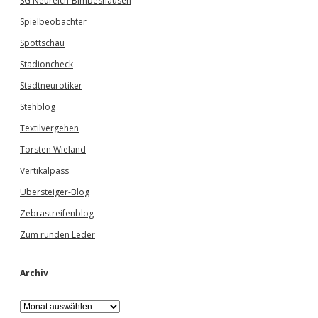
SG Neureich-Bimbeshausen
Spielbeobachter
Spottschau
Stadioncheck
Stadtneurotiker
Stehblog
Textilvergehen
Torsten Wieland
Vertikalpass
Übersteiger-Blog
Zebrastreifenblog
Zum runden Leder
Archiv
A
r