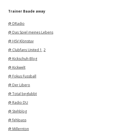
c
h
Trainer Baade away
i
v
@ DRadio
@ Das Spiel meines Lebens
@ HSV Klönstuv
@ Clubfans United 1
,
2
@ Kickschuh-Blog
@ Kickwelt
@ Fokus Fussball
@ Der Libero
@ Total beglubbt
@ Radio DU
@ Stehblog
@ fehlpass
@ Millernton