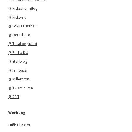
@ Kickschuh-Blog
@ Kickwelt
@ Fokus Fussball
@ Der Libero
@ Total beglubbt
@ Radio DU
@ Stehblog
@ fehlpass
@ Millernton
@ 120 minuten
@ ZEIT
Werbung
Fußball heute