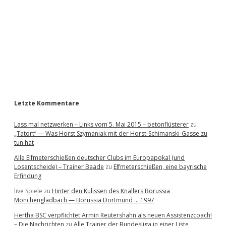
e
b
a
r
Letzte Kommentare
Lass mal netzwerken – Links vom 5. Mai 2015 – betonflüsterer
zu
„Tatort“ — Was Horst Szymaniak mit der Horst-Schimanski-Gasse zu
tun hat
Alle Elfmeterschießen deutscher Clubs im Europapokal (und
Losentscheide) – Trainer Baade
zu
Elfmeterschießen, eine bayrische
Erfindung
live Spiele
zu
Hinter den Kulissen des Knallers Borussia
Mönchengladbach — Borussia Dortmund … 1997
Hertha BSC verpflichtet Armin Reutershahn als neuen Assistenzcoach!
– Die Nachrichten
zu
Alle Trainer der Bundesliga in einer Liste