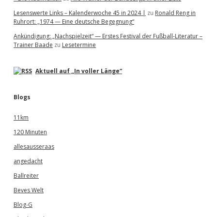
Lesenswerte Links – Kalenderwoche 45 in 2024 |
zu
Ronald Reng in
Ruhrort: „1974 — Eine deutsche Begegnung“
Ankündigung: „Nachspielzeit“ — Erstes Festival der Fußball-Literatur –
Trainer Baade
zu
Lesetermine
Aktuell auf „In voller Länge“
Blogs
11km
120 Minuten
allesausseraas
angedacht
Ballreiter
Beves Welt
Blog-G