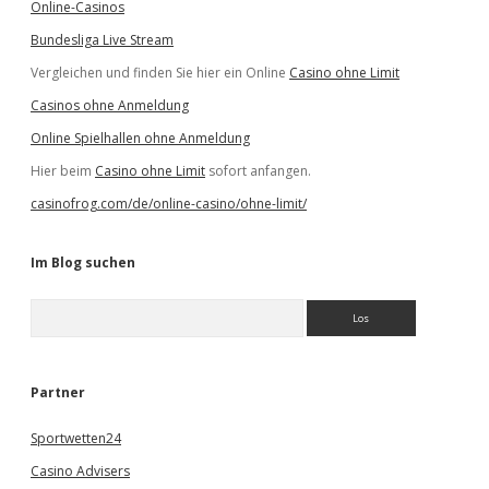
Online-Casinos
Bundesliga Live Stream
Vergleichen und finden Sie hier ein Online
Casino ohne Limit
Casinos ohne Anmeldung
Online Spielhallen ohne Anmeldung
Hier beim
Casino ohne Limit
sofort anfangen.
casinofrog.com/de/online-casino/ohne-limit/
Im Blog suchen
S
u
c
h
e
Partner
n
Sportwetten24
Casino Advisers