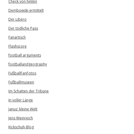
Check von hinten
Dembowski ermittelt
Der Libero
Der tödliche Pass
Fanartisch
Flashscore
football arguments
footballandgeography
FußballFanFotos
Fußballmuseen
Im Schatten der Tribüne
In voller Länge
Janus' kleine Welt
Jens Weinreich
Kickschuh-Blog