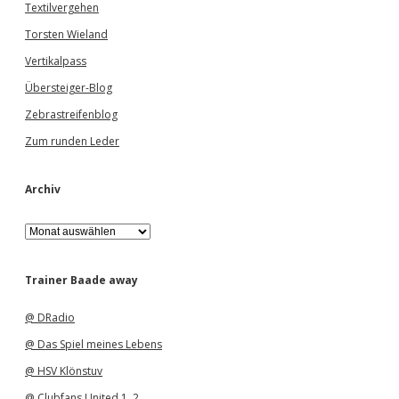
Textilvergehen
Torsten Wieland
Vertikalpass
Übersteiger-Blog
Zebrastreifenblog
Zum runden Leder
Archiv
A
r
c
h
Trainer Baade away
i
v
@ DRadio
@ Das Spiel meines Lebens
@ HSV Klönstuv
@ Clubfans United 1
,
2