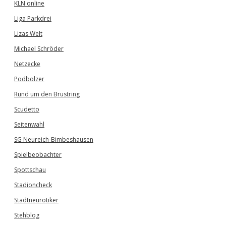
KLN online
Liga Parkdrei
Lizas Welt
Michael Schröder
Netzecke
Podbolzer
Rund um den Brustring
Scudetto
Seitenwahl
SG Neureich-Bimbeshausen
Spielbeobachter
Spottschau
Stadioncheck
Stadtneurotiker
Stehblog