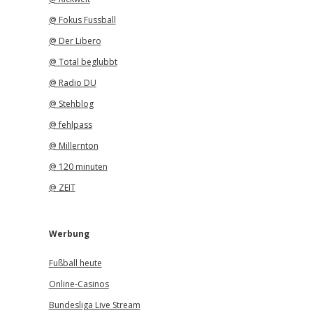
@ Fokus Fussball
@ Der Libero
@ Total beglubbt
@ Radio DU
@ Stehblog
@ fehlpass
@ Millernton
@ 120 minuten
@ ZEIT
Werbung
Fußball heute
Online-Casinos
Bundesliga Live Stream