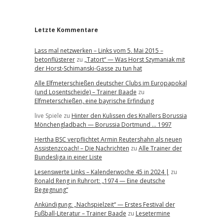
r
Letzte Kommentare
Lass mal netzwerken – Links vom 5. Mai 2015 –
betonflüsterer
zu
„Tatort“ — Was Horst Szymaniak mit
der Horst-Schimanski-Gasse zu tun hat
Alle Elfmeterschießen deutscher Clubs im Europapokal
(und Losentscheide) – Trainer Baade
zu
Elfmeterschießen, eine bayrische Erfindung
live Spiele
zu
Hinter den Kulissen des Knallers Borussia
Mönchengladbach — Borussia Dortmund … 1997
Hertha BSC verpflichtet Armin Reutershahn als neuen
Assistenzcoach! – Die Nachrichten
zu
Alle Trainer der
Bundesliga in einer Liste
Lesenswerte Links – Kalenderwoche 45 in 2024 |
zu
Ronald Reng in Ruhrort: „1974 — Eine deutsche
Begegnung“
Ankündigung: „Nachspielzeit“ — Erstes Festival der
Fußball-Literatur – Trainer Baade
zu
Lesetermine