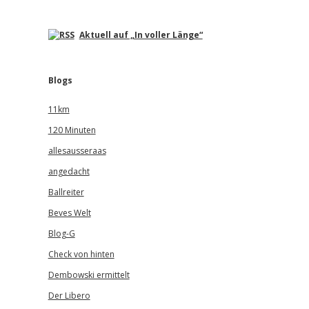
Aktuell auf „In voller Länge“
Blogs
11km
120 Minuten
allesausseraas
angedacht
Ballreiter
Beves Welt
Blog-G
Check von hinten
Dembowski ermittelt
Der Libero