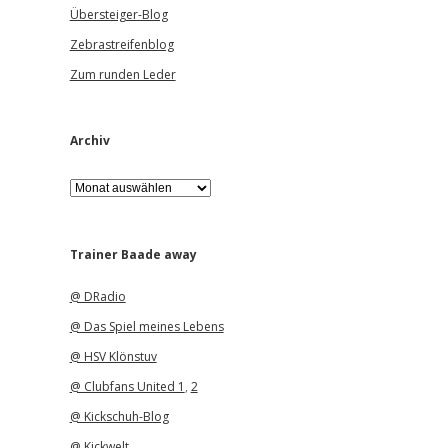
Übersteiger-Blog
Zebrastreifenblog
Zum runden Leder
Archiv
A
r
c
h
i
Trainer Baade away
v
@ DRadio
@ Das Spiel meines Lebens
@ HSV Klönstuv
@ Clubfans United 1
,
2
@ Kickschuh-Blog
@ Kickwelt