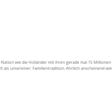
a
a
d
e
 Nation wie die Holländer mit ihren gerade mal 15 Millionen
 als unsereiner. Familientradition. Ähnlich anscheinend wie