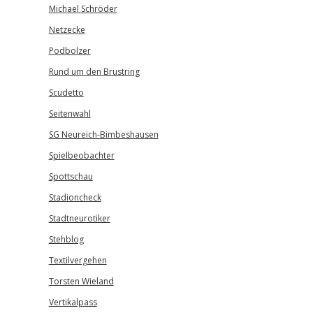
Michael Schröder
Netzecke
Podbolzer
Rund um den Brustring
Scudetto
Seitenwahl
SG Neureich-Bimbeshausen
Spielbeobachter
Spottschau
Stadioncheck
Stadtneurotiker
Stehblog
Textilvergehen
Torsten Wieland
Vertikalpass