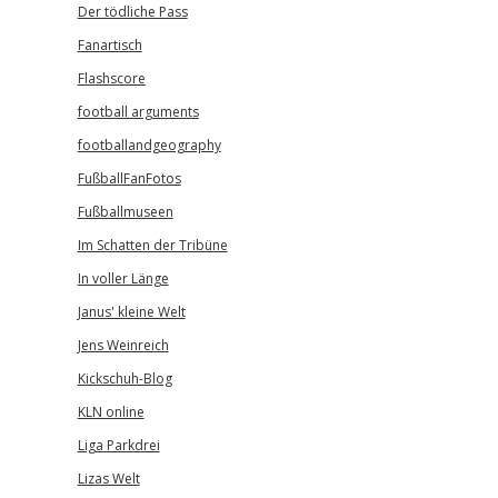
Der tödliche Pass
Fanartisch
Flashscore
football arguments
footballandgeography
FußballFanFotos
Fußballmuseen
Im Schatten der Tribüne
In voller Länge
Janus' kleine Welt
Jens Weinreich
Kickschuh-Blog
KLN online
Liga Parkdrei
Lizas Welt