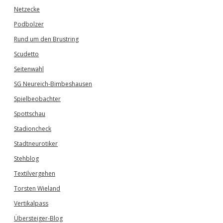
Netzecke
Podbolzer
Rund um den Brustring
Scudetto
Seitenwahl
SG Neureich-Bimbeshausen
Spielbeobachter
Spottschau
Stadioncheck
Stadtneurotiker
Stehblog
Textilvergehen
Torsten Wieland
Vertikalpass
Übersteiger-Blog