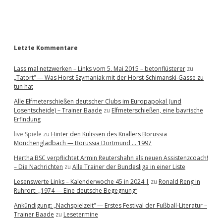
a
r
Letzte Kommentare
Lass mal netzwerken – Links vom 5. Mai 2015 – betonflüsterer
zu
„Tatort“ — Was Horst Szymaniak mit der Horst-Schimanski-Gasse zu
tun hat
Alle Elfmeterschießen deutscher Clubs im Europapokal (und
Losentscheide) – Trainer Baade
zu
Elfmeterschießen, eine bayrische
Erfindung
live Spiele
zu
Hinter den Kulissen des Knallers Borussia
Mönchengladbach — Borussia Dortmund … 1997
Hertha BSC verpflichtet Armin Reutershahn als neuen Assistenzcoach!
– Die Nachrichten
zu
Alle Trainer der Bundesliga in einer Liste
Lesenswerte Links – Kalenderwoche 45 in 2024 |
zu
Ronald Reng in
Ruhrort: „1974 — Eine deutsche Begegnung“
Ankündigung: „Nachspielzeit“ — Erstes Festival der Fußball-Literatur –
Trainer Baade
zu
Lesetermine