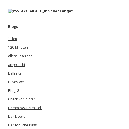
Aktuell auf „In voller Länge“
Blogs
11km
120 Minuten
allesausseraas
angedacht
Ballreiter
Beves Welt
Blog-G
Check von hinten
Dembowski ermittelt
Der Libero
Der tödliche Pass