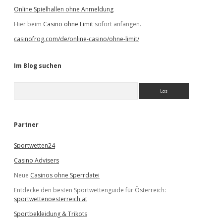
Online Spielhallen ohne Anmeldung
Hier beim
Casino ohne Limit
sofort anfangen.
casinofrog.com/de/online-casino/ohne-limit/
Im Blog suchen
S
u
c
h
e
Partner
n
Sportwetten24
Casino Advisers
Neue
Casinos ohne Sperrdatei
Entdecke den besten Sportwettenguide für Österreich:
sportwettenoesterreich.at
Sportbekleidung & Trikots