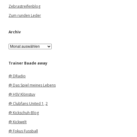
Zebrastreifenblog
Zum runden Leder
Archiv
A
r
c
h
Trainer Baade away
i
v
@ DRadio
@ Das Spiel meines Lebens
@ HSV Klönstuv
@ Clubfans United 1
,
2
@ Kickschuh-Blog
@ Kickwelt
@ Fokus Fussball