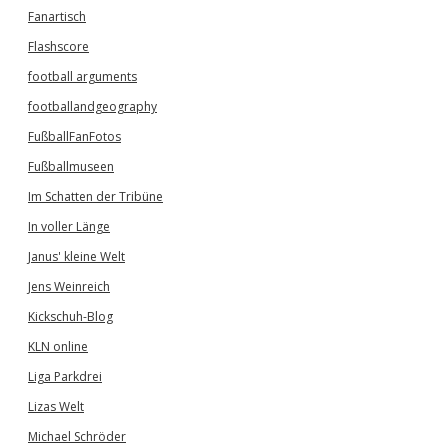
Fanartisch
Flashscore
football arguments
footballandgeography
FußballFanFotos
Fußballmuseen
Im Schatten der Tribüne
In voller Länge
Janus' kleine Welt
Jens Weinreich
Kickschuh-Blog
KLN online
Liga Parkdrei
Lizas Welt
Michael Schröder