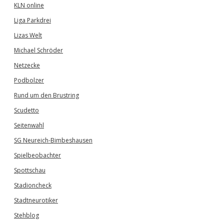
KLN online
Liga Parkdrei
Lizas Welt
Michael Schröder
Netzecke
Podbolzer
Rund um den Brustring
Scudetto
Seitenwahl
SG Neureich-Bimbeshausen
Spielbeobachter
Spottschau
Stadioncheck
Stadtneurotiker
Stehblog