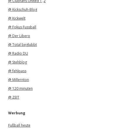
@ Clubfans United 1
,
2
@ Kickschuh-Blog
@ Kickwelt
@ Fokus Fussball
@ Der Libero
@ Total beglubbt
@ Radio DU
@ Stehblog
@ fehlpass
@ Millernton
@ 120 minuten
@ ZEIT
Werbung
Fußball heute