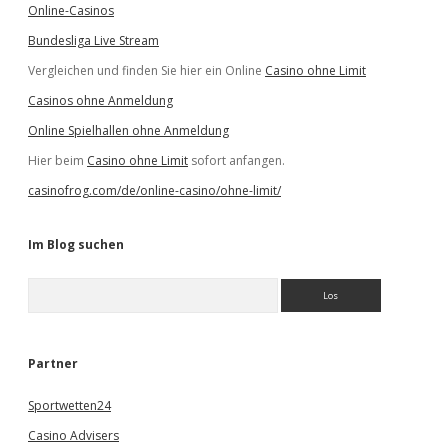
Online-Casinos
Bundesliga Live Stream
Vergleichen und finden Sie hier ein Online
Casino ohne Limit
Casinos ohne Anmeldung
Online Spielhallen ohne Anmeldung
Hier beim
Casino ohne Limit
sofort anfangen.
casinofrog.com/de/online-casino/ohne-limit/
Im Blog suchen
S
u
c
h
e
Partner
n
Sportwetten24
Casino Advisers