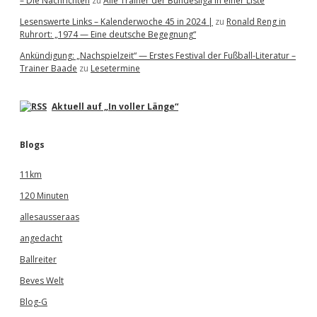
– Die Nachrichten
zu
Alle Trainer der Bundesliga in einer Liste
Lesenswerte Links – Kalenderwoche 45 in 2024 |
zu
Ronald Reng in
Ruhrort: „1974 — Eine deutsche Begegnung“
Ankündigung: „Nachspielzeit“ — Erstes Festival der Fußball-Literatur –
Trainer Baade
zu
Lesetermine
Aktuell auf „In voller Länge“
Blogs
11km
120 Minuten
allesausseraas
angedacht
Ballreiter
Beves Welt
Blog-G