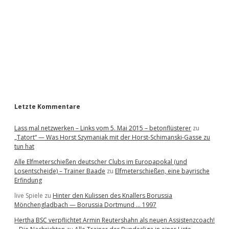
e
e
u
t
s
b
c
h
a
l
a
n
r
d
s
e
Letzte Kommentare
i
n
Lass mal netzwerken – Links vom 5. Mai 2015 – betonflüsterer
zu
„Tatort“ — Was Horst Szymaniak mit der Horst-Schimanski-Gasse zu
tun hat
Alle Elfmeterschießen deutscher Clubs im Europapokal (und
Losentscheide) – Trainer Baade
zu
Elfmeterschießen, eine bayrische
Erfindung
live Spiele
zu
Hinter den Kulissen des Knallers Borussia
Mönchengladbach — Borussia Dortmund … 1997
Hertha BSC verpflichtet Armin Reutershahn als neuen Assistenzcoach!