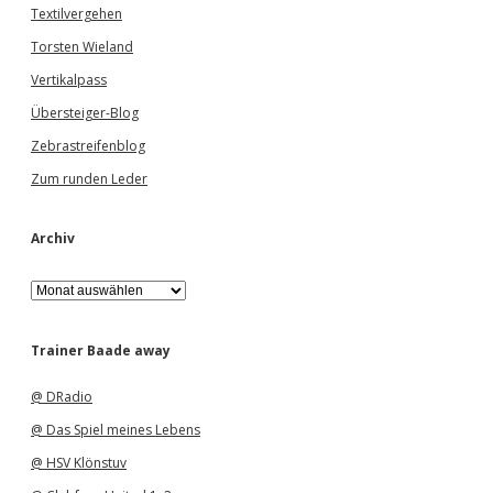
Textilvergehen
Torsten Wieland
Vertikalpass
Übersteiger-Blog
Zebrastreifenblog
Zum runden Leder
Archiv
A
r
c
h
Trainer Baade away
i
v
@ DRadio
@ Das Spiel meines Lebens
@ HSV Klönstuv