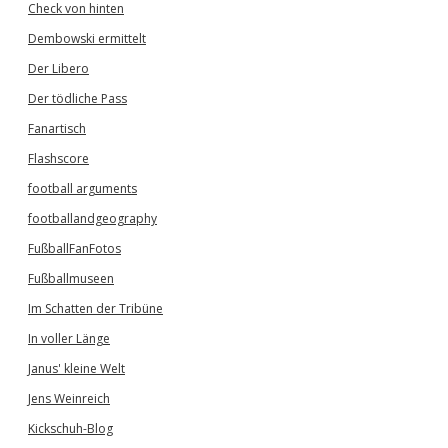
Check von hinten
Dembowski ermittelt
Der Libero
Der tödliche Pass
Fanartisch
Flashscore
football arguments
footballandgeography
FußballFanFotos
Fußballmuseen
Im Schatten der Tribüne
In voller Länge
Janus' kleine Welt
Jens Weinreich
Kickschuh-Blog