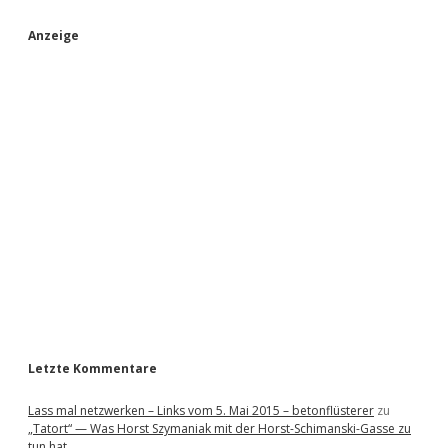
S
Anzeige
i
d
e
b
a
r
Letzte Kommentare
Lass mal netzwerken – Links vom 5. Mai 2015 – betonflüsterer
zu
„Tatort“ — Was Horst Szymaniak mit der Horst-Schimanski-Gasse zu
tun hat