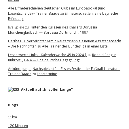
Alle Elfmeterschießen deutscher Clubs im Europapokal (und
Losentscheide) – Trainer Baade
zu
Elfmeterschießen, eine bayrische
Erfindung
live Spiele
zu
Hinter den Kulissen des Knallers Borussia
Mönchengladbach — Borussia Dortmund … 1997
Hertha BSC verpflichtet Armin Reutershahn als neuen Assistenzcoach!
– Die Nachrichten
zu
Alle Trainer der Bundesliga in einer Liste
Lesenswerte Links – Kalenderwoche 45 in 2024 |
zu
Ronald Reng in
Ruhrort: „1974 — Eine deutsche Begegnung“
Ankündigung: „Nachspielzeit“ — Erstes Festival der Fußball-Literatur –
Trainer Baade
zu
Lesetermine
Aktuell auf „In voller Länge“
Blogs
11km
120 Minuten