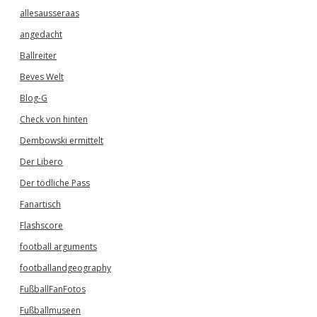
allesausseraas
angedacht
Ballreiter
Beves Welt
Blog-G
Check von hinten
Dembowski ermittelt
Der Libero
Der tödliche Pass
Fanartisch
Flashscore
football arguments
footballandgeography
FußballFanFotos
Fußballmuseen