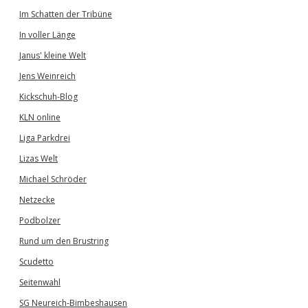
Im Schatten der Tribüne
In voller Länge
Janus' kleine Welt
Jens Weinreich
Kickschuh-Blog
KLN online
Liga Parkdrei
Lizas Welt
Michael Schröder
Netzecke
Podbolzer
Rund um den Brustring
Scudetto
Seitenwahl
SG Neureich-Bimbeshausen