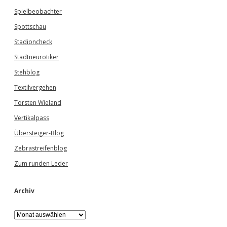
Spielbeobachter
Spottschau
Stadioncheck
Stadtneurotiker
Stehblog
Textilvergehen
Torsten Wieland
Vertikalpass
Übersteiger-Blog
Zebrastreifenblog
Zum runden Leder
Archiv
A
r