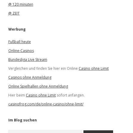
@ 120 minuten
@ ZEIT
Werbung
Fußball heute
Online-Casinos
Bundesliga Live Stream
Vergleichen und finden Sie hier ein Online
Casino ohne Limit
Casinos ohne Anmeldung
Online Spielhallen ohne Anmeldung
Hier beim
Casino ohne Limit
sofort anfangen.
casinofrog.com/de/online-casino/ohne-limit/
Im Blog suchen
S