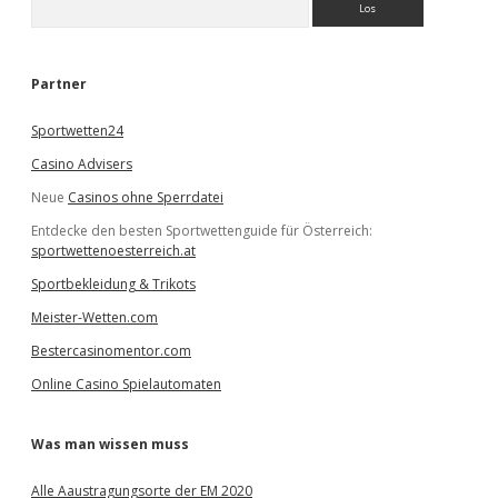
u
c
h
e
Partner
n
Sportwetten24
Casino Advisers
Neue
Casinos ohne Sperrdatei
Entdecke den besten Sportwettenguide für Österreich:
sportwettenoesterreich.at
Sportbekleidung & Trikots
Meister-Wetten.com
Bestercasinomentor.com
Online Casino Spielautomaten
Was man wissen muss
Alle Aaustragungsorte der EM 2020