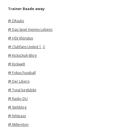
c
h
Trainer Baade away
i
v
@ DRadio
@ Das Spiel meines Lebens
@ HSV Klönstuv
@ Clubfans United 1
,
2
@ Kickschuh-Blog
@ Kickwelt
@ Fokus Fussball
@ Der Libero
@ Total beglubbt
@ Radio DU
@ Stehblog
@ fehlpass
@ Millernton