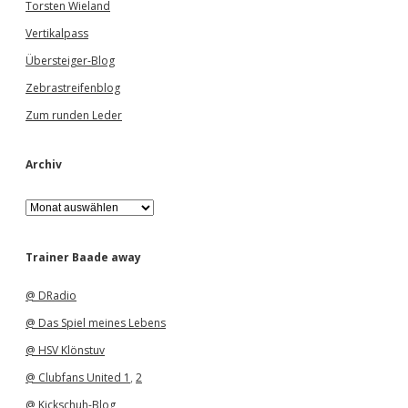
Torsten Wieland
Vertikalpass
Übersteiger-Blog
Zebrastreifenblog
Zum runden Leder
Archiv
A
r
c
h
Trainer Baade away
i
v
@ DRadio
@ Das Spiel meines Lebens
@ HSV Klönstuv
@ Clubfans United 1
,
2
@ Kickschuh-Blog