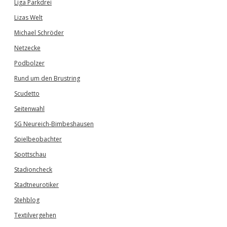
Liga Parkdrei
Lizas Welt
Michael Schröder
Netzecke
Podbolzer
Rund um den Brustring
Scudetto
Seitenwahl
SG Neureich-Bimbeshausen
Spielbeobachter
Spottschau
Stadioncheck
Stadtneurotiker
Stehblog
Textilvergehen