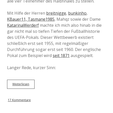
alle vier Teilnehmer des Halbfinales zu stellen.
Mit Hilfe der Herren
breitnigge
,
bunkinho
,
KBauer11,
Tasmane1985
, Mahqz sowie der Dame
KatarinaWerderf
machte ich mich also hinab in die
gar nicht mal so tiefen Tiefen der Fußballhistorie
des UEFA-Pokals. Dieser Wettbewerb existiert
schließlich erst seit 1955, mit regelmäßiger
Durchführung sogar erst seit 1960. Der englische
Pokal zum Beispiel wird
seit 1871
ausgespielt.
Langer Rede, kurzer Sinn:
Weiterlesen
A
l
l
e
17 Kommentare
H
a
l