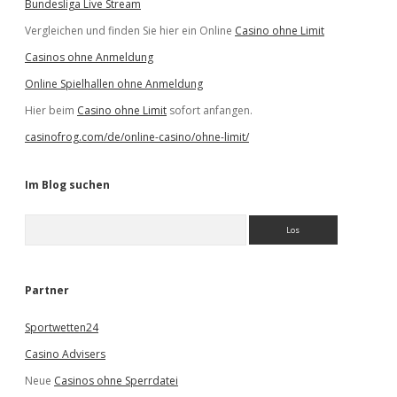
Bundesliga Live Stream
Vergleichen und finden Sie hier ein Online
Casino ohne Limit
Casinos ohne Anmeldung
Online Spielhallen ohne Anmeldung
Hier beim
Casino ohne Limit
sofort anfangen.
casinofrog.com/de/online-casino/ohne-limit/
Im Blog suchen
S
u
c
h
e
Partner
n
Sportwetten24
Casino Advisers
Neue
Casinos ohne Sperrdatei