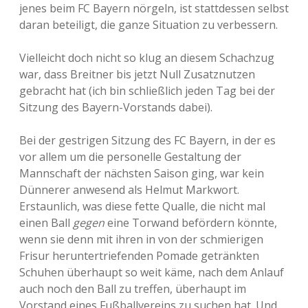
jenes beim FC Bayern nörgeln, ist stattdessen selbst
s
daran beteiligt, die ganze Situation zu verbessern.
e
l
b
Vielleicht doch nicht so klug an diesem Schachzug
e
war, dass Breitner bis jetzt Null Zusatznutzen
n
L
gebracht hat (ich bin schließlich jeden Tag bei der
a
Sitzung des Bayern-Vorstands dabei).
n
d
Bei der gestrigen Sitzung des FC Bayern, in der es
vor allem um die personelle Gestaltung der
Mannschaft der nächsten Saison ging, war kein
Dünnerer anwesend als Helmut Markwort.
Erstaunlich, was diese fette Qualle, die nicht mal
einen Ball
gegen
eine Torwand befördern könnte,
wenn sie denn mit ihren in von der schmierigen
Frisur heruntertriefenden Pomade getränkten
Schuhen überhaupt so weit käme, nach dem Anlauf
auch noch den Ball zu treffen, überhaupt im
Vorstand eines Fußballvereins zu suchen hat. Und