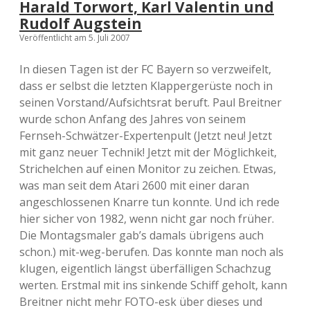
Harald Torwort, Karl Valentin und
r
Rudolf Augstein
a
l
Veröffentlicht am 5. Juli 2007
s
e
In diesen Tagen ist der FC Bayern so verzweifelt,
i
dass er selbst die letzten Klappergerüste noch in
n
e
seinen Vorstand/Aufsichtsrat beruft. Paul Breitner
m
wurde schon Anfang des Jahres von seinem
T
Fernseh-Schwätzer-Expertenpult (Jetzt neu! Jetzt
e
i
mit ganz neuer Technik! Jetzt mit der Möglichkeit,
l
Strichelchen auf einen Monitor zu zeichen. Etwas,
n
was man seit dem Atari 2600 mit einer daran
e
h
angeschlossenen Knarre tun konnte. Und ich rede
m
hier sicher von 1982, wenn nicht gar noch früher.
e
Die Montagsmaler gab’s damals übrigens auch
r
a
schon.) mit-weg-berufen. Das konnte man noch als
u
klugen, eigentlich längst überfälligen Schachzug
s
werten. Erstmal mit ins sinkende Schiff geholt, kann
d
e
Breitner nicht mehr FOTO-esk über dieses und
m