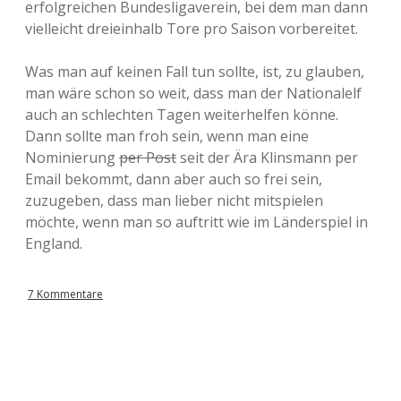
erfolgreichen Bundesligaverein, bei dem man dann
a
vielleicht dreieinhalb Tore pro Saison vorbereitet.
L
e
a
Was man auf keinen Fall tun sollte, ist, zu glauben,
g
man wäre schon so weit, dass man der Nationalelf
u
e
auch an schlechten Tagen weiterhelfen könne.
/
Dann sollte man froh sein, wenn man eine
M
Nominierung
per Post
seit der Ära Klinsmann per
e
s
Email bekommt, dann aber auch so frei sein,
s
zuzugeben, dass man lieber nicht mitspielen
e
möchte, wenn man so auftritt wie im Länderspiel in
-
P
England.
o
k
a
7 Kommentare
l
m
i
t
m
e
h