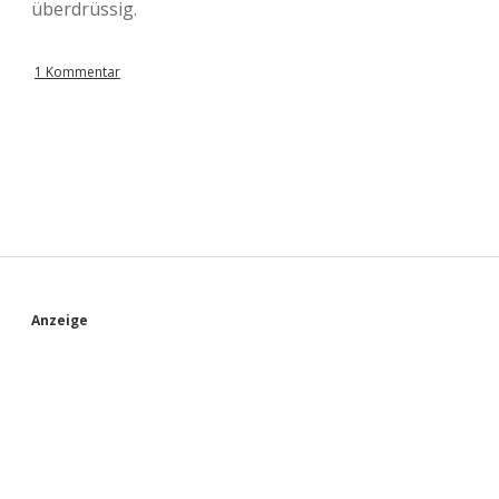
überdrüssig.
1 Kommentar
S
Anzeige
i
d
e