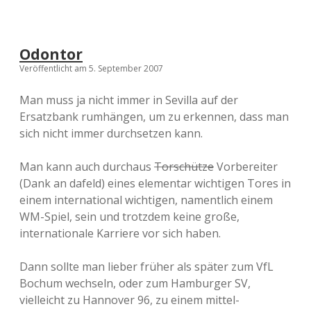
b
f
i
n
Odontor
a
Veröffentlicht am 5. September 2007
l
s
i
Man muss ja nicht immer in Sevilla auf der
m
Ersatzbank rumhängen, um zu erkennen, dass man
U
sich nicht immer durchsetzen kann.
E
F
A
Man kann auch durchaus
Torschütze
Vorbereiter
-
(Dank an dafeld) eines elementar wichtigen Tores in
P
o
einem international wichtigen, namentlich einem
k
WM-Spiel, sein und trotzdem keine große,
a
internationale Karriere vor sich haben.
l
/
E
Dann sollte man lieber früher als später zum VfL
u
Bochum wechseln, oder zum Hamburger SV,
r
o
vielleicht zu Hannover 96, zu einem mittel-
p