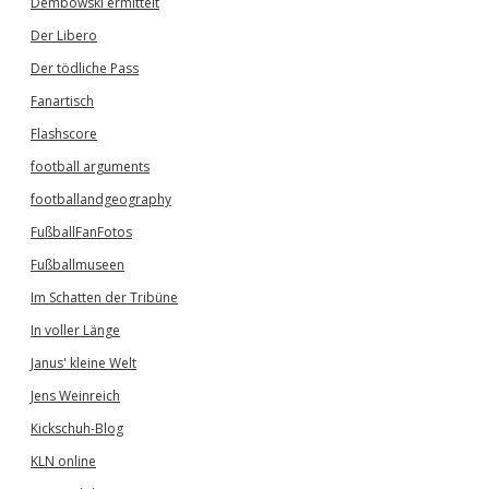
Dembowski ermittelt
Der Libero
Der tödliche Pass
Fanartisch
Flashscore
football arguments
footballandgeography
FußballFanFotos
Fußballmuseen
Im Schatten der Tribüne
In voller Länge
Janus' kleine Welt
Jens Weinreich
Kickschuh-Blog
KLN online