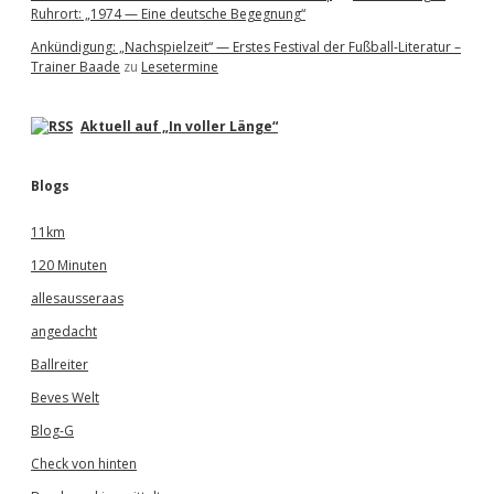
Ruhrort: „1974 — Eine deutsche Begegnung“
Ankündigung: „Nachspielzeit“ — Erstes Festival der Fußball-Literatur –
Trainer Baade
zu
Lesetermine
Aktuell auf „In voller Länge“
Blogs
11km
120 Minuten
allesausseraas
angedacht
Ballreiter
Beves Welt
Blog-G
Check von hinten