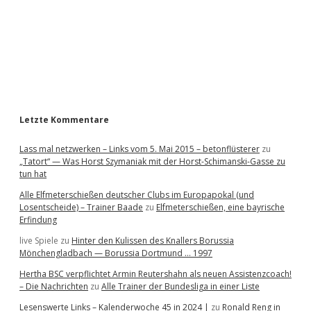
b
a
r
Letzte Kommentare
Lass mal netzwerken – Links vom 5. Mai 2015 – betonflüsterer
zu
„Tatort“ — Was Horst Szymaniak mit der Horst-Schimanski-Gasse zu
tun hat
Alle Elfmeterschießen deutscher Clubs im Europapokal (und
Losentscheide) – Trainer Baade
zu
Elfmeterschießen, eine bayrische
Erfindung
live Spiele
zu
Hinter den Kulissen des Knallers Borussia
Mönchengladbach — Borussia Dortmund … 1997
Hertha BSC verpflichtet Armin Reutershahn als neuen Assistenzcoach!
– Die Nachrichten
zu
Alle Trainer der Bundesliga in einer Liste
Lesenswerte Links – Kalenderwoche 45 in 2024 |
zu
Ronald Reng in