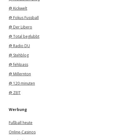
@ Kickwelt
@ Fokus Fussball
@ Der Libero
@ Total beglubbt
@ Radio DU
@ Stehblog
@ fehlpass
@ Millernton
@ 120 minuten
@ ZEIT
Werbung
Fußball heute
Online-Casinos