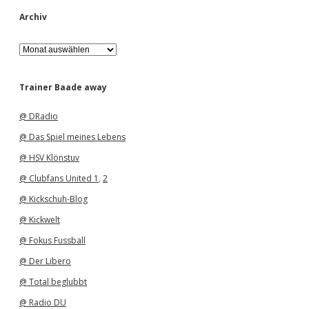
Archiv
A
r
c
h
Trainer Baade away
i
v
@ DRadio
@ Das Spiel meines Lebens
@ HSV Klönstuv
@ Clubfans United 1
,
2
@ Kickschuh-Blog
@ Kickwelt
@ Fokus Fussball
@ Der Libero
@ Total beglubbt
@ Radio DU