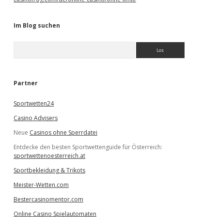
Im Blog suchen
S
u
c
h
e
Partner
n
Sportwetten24
Casino Advisers
Neue
Casinos ohne Sperrdatei
Entdecke den besten Sportwettenguide für Österreich:
sportwettenoesterreich.at
Sportbekleidung & Trikots
Meister-Wetten.com
Bestercasinomentor.com
Online Casino Spielautomaten