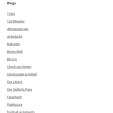
Blogs
11km
120 Minuten
allesausseraas
angedacht
Ballreiter
Beves Welt
Blog-G
Check von hinten
Dembowski ermittelt
Der Libero
Der tödliche Pass
Fanartisch
Flashscore
football arguments