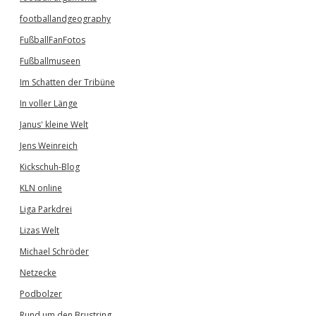
footballandgeography
FußballFanFotos
Fußballmuseen
Im Schatten der Tribüne
In voller Länge
Janus' kleine Welt
Jens Weinreich
Kickschuh-Blog
KLN online
Liga Parkdrei
Lizas Welt
Michael Schröder
Netzecke
Podbolzer
Rund um den Brustring