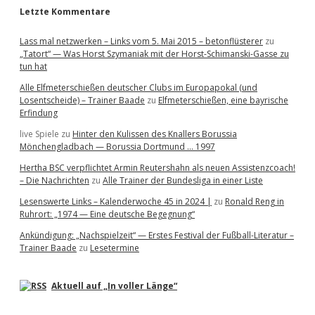
Letzte Kommentare
Lass mal netzwerken – Links vom 5. Mai 2015 – betonflüsterer
zu
„Tatort“ — Was Horst Szymaniak mit der Horst-Schimanski-Gasse zu
tun hat
Alle Elfmeterschießen deutscher Clubs im Europapokal (und
Losentscheide) – Trainer Baade
zu
Elfmeterschießen, eine bayrische
Erfindung
live Spiele
zu
Hinter den Kulissen des Knallers Borussia
Mönchengladbach — Borussia Dortmund … 1997
Hertha BSC verpflichtet Armin Reutershahn als neuen Assistenzcoach!
– Die Nachrichten
zu
Alle Trainer der Bundesliga in einer Liste
Lesenswerte Links – Kalenderwoche 45 in 2024 |
zu
Ronald Reng in
Ruhrort: „1974 — Eine deutsche Begegnung“
Ankündigung: „Nachspielzeit“ — Erstes Festival der Fußball-Literatur –
Trainer Baade
zu
Lesetermine
Aktuell auf „In voller Länge“