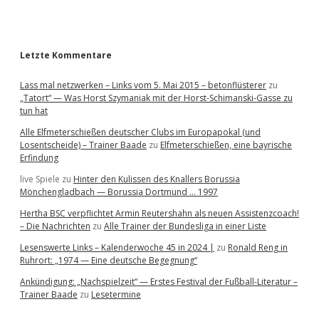
r
Letzte Kommentare
Lass mal netzwerken – Links vom 5. Mai 2015 – betonflüsterer
zu
„Tatort“ — Was Horst Szymaniak mit der Horst-Schimanski-Gasse zu
tun hat
Alle Elfmeterschießen deutscher Clubs im Europapokal (und
Losentscheide) – Trainer Baade
zu
Elfmeterschießen, eine bayrische
Erfindung
live Spiele
zu
Hinter den Kulissen des Knallers Borussia
Mönchengladbach — Borussia Dortmund … 1997
Hertha BSC verpflichtet Armin Reutershahn als neuen Assistenzcoach!
– Die Nachrichten
zu
Alle Trainer der Bundesliga in einer Liste
Lesenswerte Links – Kalenderwoche 45 in 2024 |
zu
Ronald Reng in
Ruhrort: „1974 — Eine deutsche Begegnung“
Ankündigung: „Nachspielzeit“ — Erstes Festival der Fußball-Literatur –
Trainer Baade
zu
Lesetermine