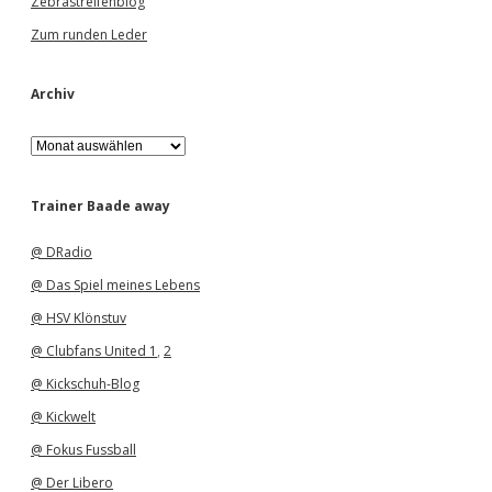
Zebrastreifenblog
Zum runden Leder
Archiv
A
r
c
h
Trainer Baade away
i
v
@ DRadio
@ Das Spiel meines Lebens
@ HSV Klönstuv
@ Clubfans United 1
,
2
@ Kickschuh-Blog
@ Kickwelt
@ Fokus Fussball
@ Der Libero