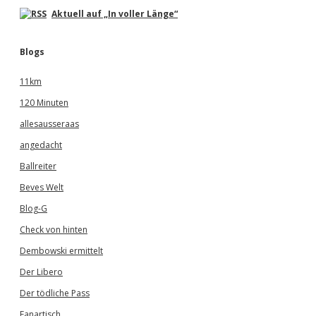
Aktuell auf „In voller Länge“
Blogs
11km
120 Minuten
allesausseraas
angedacht
Ballreiter
Beves Welt
Blog-G
Check von hinten
Dembowski ermittelt
Der Libero
Der tödliche Pass
Fanartisch