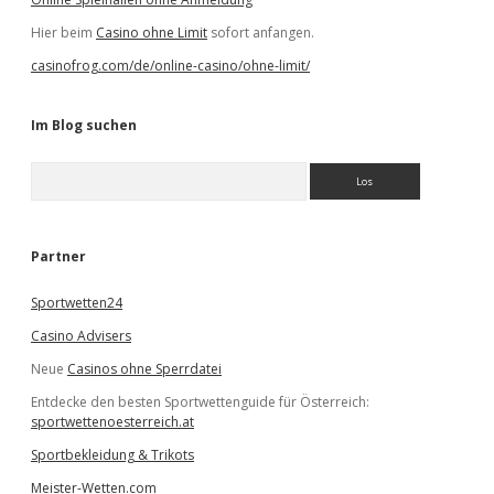
Hier beim
Casino ohne Limit
sofort anfangen.
casinofrog.com/de/online-casino/ohne-limit/
Im Blog suchen
S
u
c
h
e
Partner
n
Sportwetten24
Casino Advisers
Neue
Casinos ohne Sperrdatei
Entdecke den besten Sportwettenguide für Österreich:
sportwettenoesterreich.at
Sportbekleidung & Trikots
Meister-Wetten.com