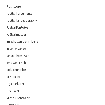
Flashscore
football arguments
footballandgeography
FußballFanFotos
Fußballmuseen
Im Schatten der Tribüne
In voller Länge
Janus' kleine Welt
Jens Weinreich
Kickschuh-Blog
KLN online
Liga Parkdrei
Lizas Welt
Michael Schröder
Netzecke