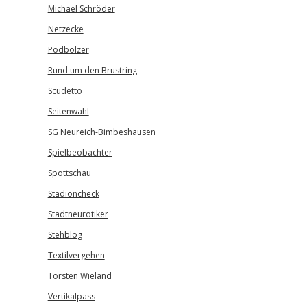
Michael Schröder
Netzecke
Podbolzer
Rund um den Brustring
Scudetto
Seitenwahl
SG Neureich-Bimbeshausen
Spielbeobachter
Spottschau
Stadioncheck
Stadtneurotiker
Stehblog
Textilvergehen
Torsten Wieland
Vertikalpass