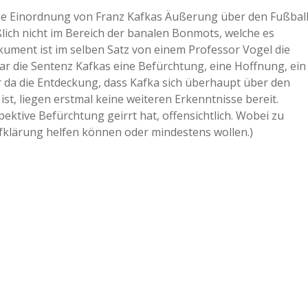
 eine Einordnung von Franz Kafkas Äußerung über den Fußbal
a
ßlich nicht im Bereich der banalen Bonmots, welche es
okument ist im selben Satz von einem Professor Vogel die
a
ar die Sentenz Kafkas eine Befürchtung, eine Hoffnung, ein
 da die Entdeckung, dass Kafka sich überhaupt über den
ist, liegen erstmal keine weiteren Erkenntnisse bereit.
d
ektive Befürchtung geirrt hat, offensichtlich. Wobei zu
ufklärung helfen können oder mindestens wollen.)
e