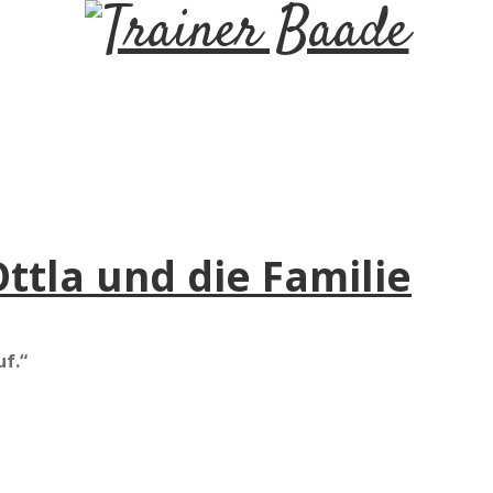
T
r
a
i
ttla und die Familie
n
e
uf.“
r
B