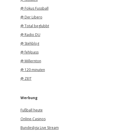
@ Fokus Fussball
@ Der Libero
@ Total beglubbt
@ Radio DU
@ Stehblog
@ fehlpass
@ Millernton
@ 120 minuten
@ ZEIT
Werbung
Fußball heute
Online-Casinos
Bundesliga Live Stream