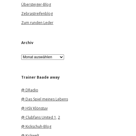
Übersteiger-Blog
Zebrastreifenblog
Zum runden Leder
Archiv
A
r
c
h
i
Trainer Baade away
v
@ DRadio
@ Das Spiel meines Lebens
@ HSV Klönstuv
@ Clubfans United 1
,
2
@ Kickschuh-Blog
@ Kickwelt