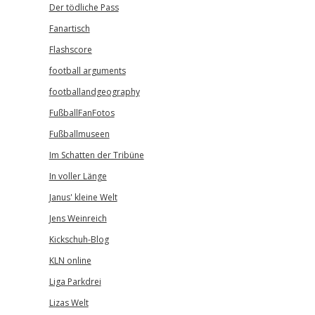
Der tödliche Pass
Fanartisch
Flashscore
football arguments
footballandgeography
FußballFanFotos
Fußballmuseen
Im Schatten der Tribüne
In voller Länge
Janus' kleine Welt
Jens Weinreich
Kickschuh-Blog
KLN online
Liga Parkdrei
Lizas Welt