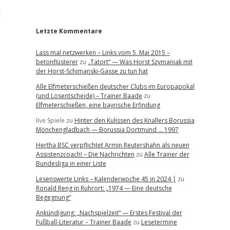
r
l
Letzte Kommentare
Lass mal netzwerken – Links vom 5. Mai 2015 –
betonflüsterer
zu
„Tatort“ — Was Horst Szymaniak mit
der Horst-Schimanski-Gasse zu tun hat
Alle Elfmeterschießen deutscher Clubs im Europapokal
(und Losentscheide) – Trainer Baade
zu
Elfmeterschießen, eine bayrische Erfindung
live Spiele
zu
Hinter den Kulissen des Knallers Borussia
Mönchengladbach — Borussia Dortmund … 1997
Hertha BSC verpflichtet Armin Reutershahn als neuen
Assistenzcoach! – Die Nachrichten
zu
Alle Trainer der
Bundesliga in einer Liste
Lesenswerte Links – Kalenderwoche 45 in 2024 |
zu
Ronald Reng in Ruhrort: „1974 — Eine deutsche
Begegnung“
Ankündigung: „Nachspielzeit“ — Erstes Festival der
Fußball-Literatur – Trainer Baade
zu
Lesetermine