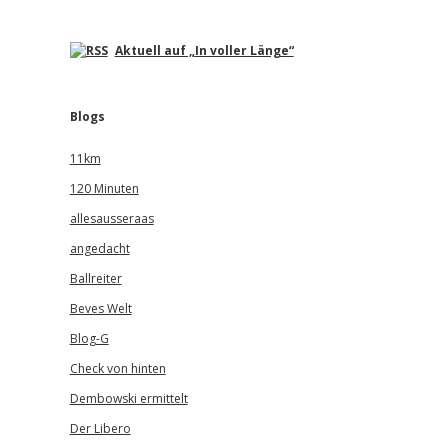
Aktuell auf „In voller Länge“
Blogs
11km
120 Minuten
allesausseraas
angedacht
Ballreiter
Beves Welt
Blog-G
Check von hinten
Dembowski ermittelt
Der Libero