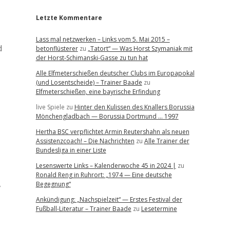
Letzte Kommentare
Lass mal netzwerken – Links vom 5. Mai 2015 –
d
betonflüsterer
zu
„Tatort“ — Was Horst Szymaniak mit
der Horst-Schimanski-Gasse zu tun hat
Alle Elfmeterschießen deutscher Clubs im Europapokal
(und Losentscheide) – Trainer Baade
zu
Elfmeterschießen, eine bayrische Erfindung
live Spiele
zu
Hinter den Kulissen des Knallers Borussia
Mönchengladbach — Borussia Dortmund … 1997
Hertha BSC verpflichtet Armin Reutershahn als neuen
Assistenzcoach! – Die Nachrichten
zu
Alle Trainer der
Bundesliga in einer Liste
Lesenswerte Links – Kalenderwoche 45 in 2024 |
zu
Ronald Reng in Ruhrort: „1974 — Eine deutsche
,
Begegnung“
Ankündigung: „Nachspielzeit“ — Erstes Festival der
Fußball-Literatur – Trainer Baade
zu
Lesetermine