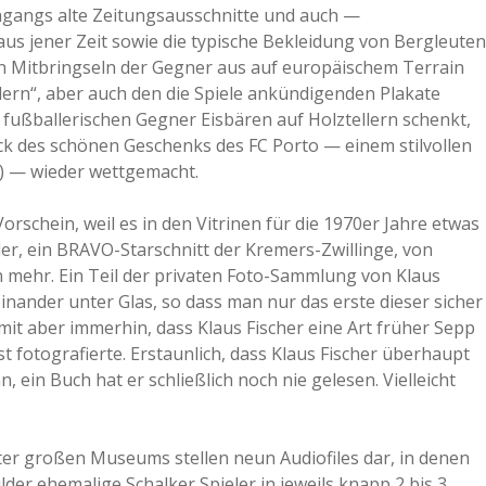
eingangs alte Zeitungsausschnitte und auch —
s jener Zeit sowie die typische Bekleidung von Bergleuten
en Mitbringseln der Gegner aus auf europäischem Terrain
ern“, aber auch den die Spiele ankündigenden Plakate
 fußballerischen Gegner Eisbären auf Holztellern schenkt,
ck des schönen Geschenks des FC Porto — einem stilvollen
 …) — wieder wettgemacht.
rschein, weil es in den Vitrinen für die 1970er Jahre etwas
der, ein BRAVO-Starschnitt der Kremers-Zwillinge, von
 mehr. Ein Teil der privaten Foto-Sammlung von Klaus
inander unter Glas, so dass man nur das erste dieser sicher
mit aber immerhin, dass Klaus Fischer eine Art früher Sepp
t fotografierte. Erstaunlich, dass Klaus Fischer überhaupt
ein Buch hat er schließlich noch nie gelesen. Vielleicht
ter großen Museums stellen neun Audiofiles dar, in denen
der ehemalige Schalker Spieler in jeweils knapp 2 bis 3