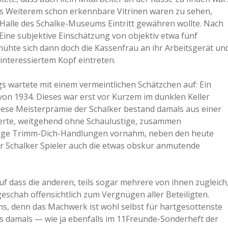
as Weiterem schon erkennbare Vitrinen waren zu sehen,
e Halle des Schalke-Museums Eintritt gewähren wollte. Nach
Eine subjektive Einschätzung von objektiv etwa fünf
bemühte sich dann doch die Kassenfrau an ihr Arbeitsgerät un
interessiertem Kopf eintreten.
 wartete mit einem vermeintlichen Schätzchen auf: Ein
on 1934. Dieses war erst vor Kurzem im dunklen Keller
iese Meisterprämie der Schalker bestand damals aus einer
nierte, weitgehend ohne Schaulustige, zusammen
dige Trimm-Dich-Handlungen vornahm, neben den heute
 Schalker Spieler auch die etwas obskur anmutende
uf dass die anderen, teils sogar mehrere von ihnen zugleich
eschah offensichtlich zum Vergnügen aller Beteiligten.
s, denn das Machwerk ist wohl selbst für hartgesottenste
s damals — wie ja ebenfalls im 11Freunde-Sonderheft der