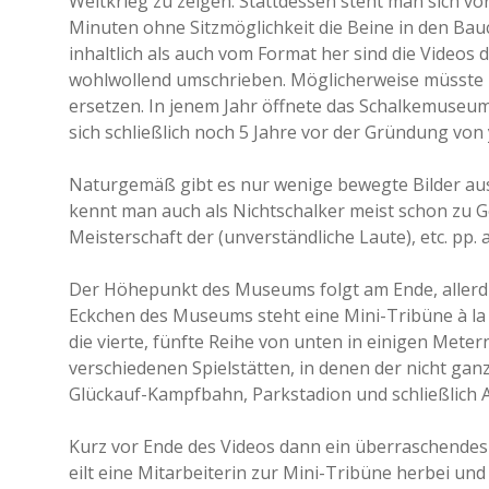
Weltkrieg zu zeigen. Stattdessen steht man sich v
Minuten ohne Sitzmöglichkeit die Beine in den B
inhaltlich als auch vom Format her sind die Videos
wohlwollend umschrieben. Möglicherweise müsste 
ersetzen. In jenem Jahr öffnete das Schalkemuseum
sich schließlich noch 5 Jahre vor der Gründung von
Naturgemäß gibt es nur wenige bewegte Bilder aus 
kennt man auch als Nichtschalker meist schon zu G
Meisterschaft der (unverständliche Laute), etc. pp. 
Der Höhepunkt des Museums folgt am Ende, allerdi
Eckchen des Museums steht eine Mini-Tribüne à la A
die vierte, fünfte Reihe von unten in einigen Meter
verschiedenen Spielstätten, in denen der nicht gan
Glückauf-Kampfbahn, Parkstadion und schließlich 
Kurz vor Ende des Videos dann ein überraschendes 
eilt eine Mitarbeiterin zur Mini-Tribüne herbei und