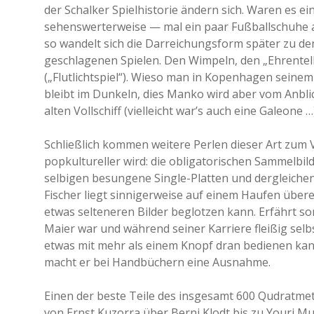
der Schalker Spielhistorie ändern sich. Waren es 
sehenswerterweise — mal ein paar Fußballschuhe au
so wandelt sich die Darreichungsform später zu d
geschlagenen Spielen. Den Wimpeln, den „Ehrentell
(„Flutlichtspiel“). Wieso man in Kopenhagen seinem
bleibt im Dunkeln, dies Manko wird aber vom Anbli
alten Vollschiff (vielleicht war’s auch eine Galeone
Schließlich kommen weitere Perlen dieser Art zum Vo
popkultureller wird: die obligatorischen Sammelbil
selbigen besungene Single-Platten und dergleichen
Fischer liegt sinnigerweise auf einem Haufen übere
etwas selteneren Bilder beglotzen kann. Erfährt so
Maier war und während seiner Karriere fleißig selbs
etwas mit mehr als einem Knopf dran bedienen kann, 
macht er bei Handbüchern eine Ausnahme.
Einen der beste Teile des insgesamt 600 Qudratme
von Ernst Kuzorra über Berni Klodt bis zu Youri Mul