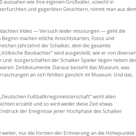
 aussahen wie ihre eigenen Großväter, sowohl in
en zerfurchten und gegerbten Gesichtern, nimmt man aus de
edachten Video — Versuch leider misslungen — geht die
n Beginn machen etliche Ansichtskarten, Fotos und
rreichen Jahrzehnt der Schalker, dem die gesamte
Völkische Beobachter“ wird ausgestellt, wie er von diverse
en und -bürgerschaften der Schalker Spieler liegen neben de
a wären: Zeitdokumente. Daraus besteht das Museum, was
erraschungen an sich fehlten gänzlich im Museum. Und das,
Deutschen Fußballkriegsmeisterschaft“ wohl allen
ichten erzählt und so wird weder diese Zeit etwas
Eindruck der Ereignisse jener Hochphase des Schalker
til weiter, nur die Formen der Erinnerung an die Höhepunkte