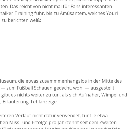
ten. Das reicht von nicht mal für Fans interessanten
lker Training fuhr, bis zu Amüsantem, welches Youri
 zu berichten weiß:
nd vermitteln wollte, hatte er geantwortet, das er
um spielte er für Schalke, war das erste Pflichtspiel
 prompter gar mit 0:3 im Ruhrstadion verloren. Viele
, worauf Mulders extra angereister Vater seinen Sohn
e-Museum, die etwas zusammmenhangslos in der Mitte des
landet sei. Die Antwort auf diese gar nicht rhetorische
 — zum Fußball Schauen gedacht, wohl — ausgestellt
um leider schuldig.
gibt es nichts weiter zu tun, als sich Aufnäher, Wimpel und
 Erläuterung: Fehlanzeige.
teren Verlauf nicht dafür verwendet, fünf je etwa
chen Miss- und Erfolge pro Jahrzehnt seit dem Zweiten