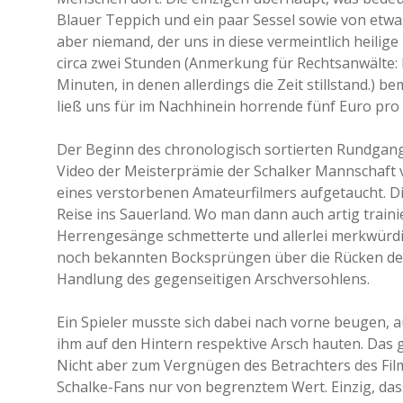
Blauer Teppich und ein paar Sessel sowie von etw
aber niemand, der uns in diese vermeintlich heilig
circa zwei Stunden (Anmerkung für Rechtsanwälte: 
Minuten, in denen allerdings die Zeit stillstand.) 
ließ uns für im Nachhinein horrende fünf Euro pro 
Der Beginn des chronologisch sortierten Rundgangs
Video der Meisterprämie der Schalker Mannschaft v
eines verstorbenen Amateurfilmers aufgetaucht. D
Reise ins Sauerland. Wo man dann auch artig trai
Herrengesänge schmetterte und allerlei merkwür
noch bekannten Bocksprüngen über die Rücken der
Handlung des gegenseitigen Arschversohlens.
Ein Spieler musste sich dabei nach vorne beugen, a
ihm auf den Hintern respektive Arsch hauten. Das g
Nicht aber zum Vergnügen des Betrachters des Film
Schalke-Fans nur von begrenztem Wert. Einzig, das