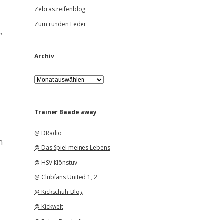
Zebrastreifenblog
Zum runden Leder
“
Archiv
A
r
c
h
i
Trainer Baade away
v
@ DRadio
n
@ Das Spiel meines Lebens
@ HSV Klönstuv
@ Clubfans United 1
,
2
@ Kickschuh-Blog
@ Kickwelt