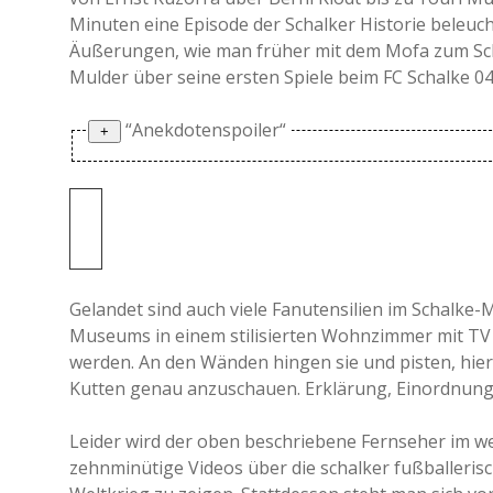
Minuten eine Episode der Schalker Historie beleuch
Äußerungen, wie man früher mit dem Mofa zum Scha
Mulder über seine ersten Spiele beim FC Schalke 04
“Anekdotenspoiler“
Als sein Berater ihn von Holland nach Deutschla
überall hingehe, nur nicht nach Wattenscheid. Ka
prompt gegen jenes Wattenscheid und ging noch
Schalker Anhänger weinten darob hemmungslos
Gelandet sind auch viele Fanutensilien im Schalk
fragte, bei was für einem Verein er denn hier ge
Museums in einem stilisierten Wohnzimmer mit TV
Frage bleiben sowohl Mulder als auch das Muse
werden. An den Wänden hingen sie und pisten, hier 
Kutten genau anzuschauen. Erklärung, Einordnung,
Leider wird der oben beschriebene Fernseher im wei
zehnminütige Videos über die schalker fußballeris