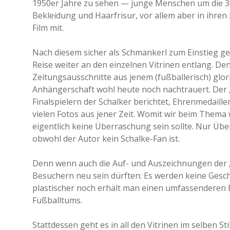
1950er Jahre zu sehen — junge Menschen um die 30
Bekleidung und Haarfrisur, vor allem aber in ihr
Film mit.
Nach diesem sicher als Schmankerl zum Einstieg g
Reise weiter an den einzelnen Vitrinen entlang. De
Zeitungsausschnitte aus jenem (fußballerisch) glo
Anhängerschaft wohl heute noch nachtrauert. Der „
Finalspielern der Schalker berichtet, Ehrenmedaill
vielen Fotos aus jener Zeit. Womit wir beim Them
eigentlich keine Überraschung sein sollte. Nur Üb
obwohl der Autor kein Schalke-Fan ist.
Denn wenn auch die Auf- und Auszeichnungen der „
Besuchern neu sein dürften: Es werden keine Gesch
plastischer noch erhält man einen umfassenderen 
Fußballtums.
Stattdessen geht es in all den Vitrinen im selben S