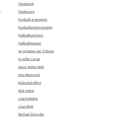
Fanartisch
,
Flashscore
football arguments
footballandgeography
FußballFanFotos
Fußballmuseen
Im Schatten der Tribüne
In voller Länge
Janus' kleine Welt
Jens Weinreich
Kickschuh-Blog
KLN online
Liga Parkdrei
Lizas Welt
Michael Schröder