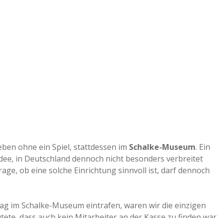
e
r
B
a
a
d
 eben ohne ein Spiel, stattdessen im
Schalke-Museum
. Ein
ee, in Deutschland dennoch nicht besonders verbreitet
e
age, ob eine solche Einrichtung sinnvoll ist, darf dennoch
ag im Schalke-Museum eintrafen, waren wir die einzigen
ete, dass auch kein Mitarbeiter an der Kasse zu finden war.