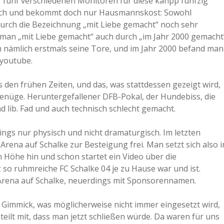
or fünf verschiedenen Monitoren für diese kanpp fünfzig
auch und bekommt doch nur Hausmannskost: Sowohl
 durch die Bezeichnung „mit Liebe gemacht“ noch sehr
man „mit Liebe gemacht“ auch durch „im Jahr 2000 gemacht
 nämlich erstmals seine Tore, und im Jahr 2000 befand man
 youtube.
den frühen Zeiten, und das, was stattdessen gezeigt wird,
enüge. Heruntergefallener DFB-Pokal, der Hundebiss, die
ad lib. Fad und auch technisch schlecht gemacht.
ngs nur physisch und nicht dramaturgisch. Im letzten
rena auf Schalke zur Besteigung frei. Man setzt sich also i
n Höhe hin und schon startet ein Video über die
z so ruhmreiche FC Schalke 04 je zu Hause war und ist.
Arena auf Schalke, neuerdings mit Sponsorennamen.
Gimmick, was möglicherweise nicht immer eingesetzt wird,
 teilt mit, dass man jetzt schließen würde. Da waren für uns