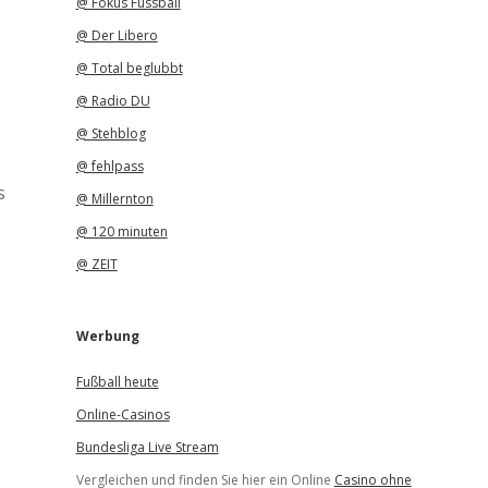
@ Fokus Fussball
@ Der Libero
@ Total beglubbt
@ Radio DU
@ Stehblog
@ fehlpass
s
@ Millernton
@ 120 minuten
@ ZEIT
Werbung
Fußball heute
Online-Casinos
Bundesliga Live Stream
Vergleichen und finden Sie hier ein Online
Casino ohne