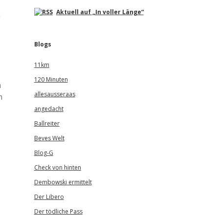
Aktuell auf „In voller Länge“
m
Blogs
11km
120 Minuten
n
allesausseraas
n
angedacht
Ballreiter
Beves Welt
Blog-G
Check von hinten
Dembowski ermittelt
Der Libero
Der tödliche Pass