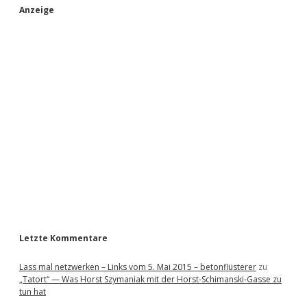
S
Anzeige
i
d
e
b
a
r
Letzte Kommentare
Lass mal netzwerken – Links vom 5. Mai 2015 – betonflüsterer
zu
„Tatort“ — Was Horst Szymaniak mit der Horst-Schimanski-Gasse zu
tun hat