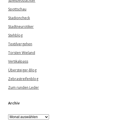
Spielbeobachter
Spottschau
Stadioncheck
Stadtneurotiker
Stehblog
Textilvergehen
Torsten Wieland
Vertikalpass
Übersteiger-Blog
Zebrastreifenblog
Zum runden Leder
Archiv
A
r
c