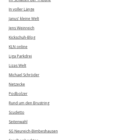
In voller Länge
Janus' kleine Welt
Jens Weinreich
Kickschuh-Blog
KLN online
Liga Parkdrei
Lizas Welt
Michael Schröder
Netzecke
Podbolzer
Rund um den Brustring
Scudetto
Seitenwahl
SG Neureich-Bimbeshausen