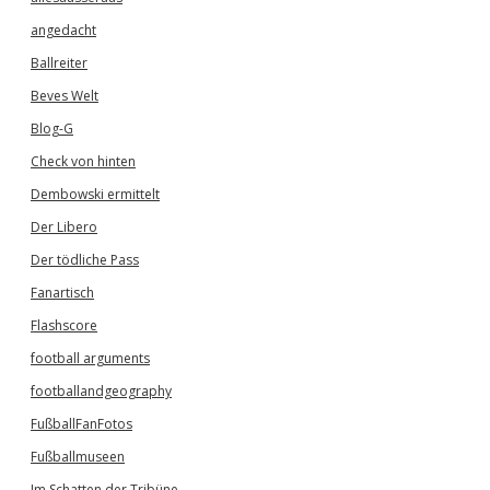
angedacht
Ballreiter
Beves Welt
Blog-G
Check von hinten
Dembowski ermittelt
Der Libero
Der tödliche Pass
Fanartisch
Flashscore
football arguments
footballandgeography
FußballFanFotos
Fußballmuseen
Im Schatten der Tribüne