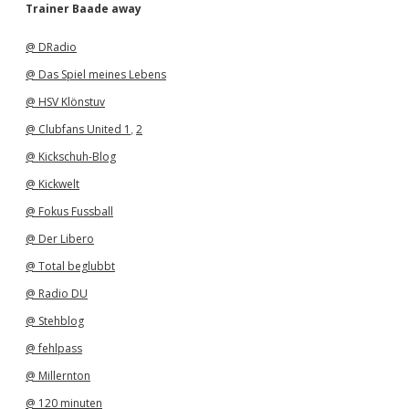
h
Trainer Baade away
i
v
@ DRadio
@ Das Spiel meines Lebens
@ HSV Klönstuv
@ Clubfans United 1
,
2
@ Kickschuh-Blog
@ Kickwelt
@ Fokus Fussball
@ Der Libero
@ Total beglubbt
@ Radio DU
@ Stehblog
@ fehlpass
@ Millernton
@ 120 minuten