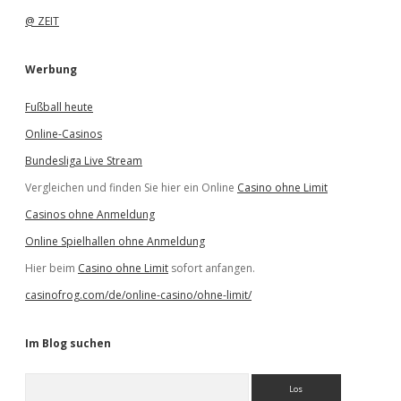
@ ZEIT
Werbung
Fußball heute
Online-Casinos
Bundesliga Live Stream
Vergleichen und finden Sie hier ein Online
Casino ohne Limit
Casinos ohne Anmeldung
Online Spielhallen ohne Anmeldung
Hier beim
Casino ohne Limit
sofort anfangen.
casinofrog.com/de/online-casino/ohne-limit/
Im Blog suchen
S
u