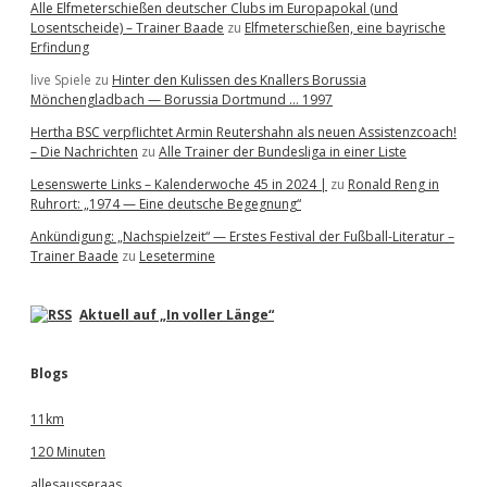
Alle Elfmeterschießen deutscher Clubs im Europapokal (und
Losentscheide) – Trainer Baade
zu
Elfmeterschießen, eine bayrische
Erfindung
live Spiele
zu
Hinter den Kulissen des Knallers Borussia
Mönchengladbach — Borussia Dortmund … 1997
Hertha BSC verpflichtet Armin Reutershahn als neuen Assistenzcoach!
– Die Nachrichten
zu
Alle Trainer der Bundesliga in einer Liste
Lesenswerte Links – Kalenderwoche 45 in 2024 |
zu
Ronald Reng in
Ruhrort: „1974 — Eine deutsche Begegnung“
Ankündigung: „Nachspielzeit“ — Erstes Festival der Fußball-Literatur –
Trainer Baade
zu
Lesetermine
Aktuell auf „In voller Länge“
Blogs
11km
120 Minuten
allesausseraas