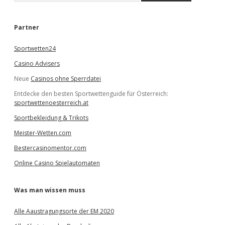
c
h
e
Partner
n
Sportwetten24
Casino Advisers
Neue
Casinos ohne Sperrdatei
Entdecke den besten Sportwettenguide für Österreich:
sportwettenoesterreich.at
Sportbekleidung & Trikots
Meister-Wetten.com
Bestercasinomentor.com
Online Casino Spielautomaten
Was man wissen muss
Alle Aaustragungsorte der EM 2020