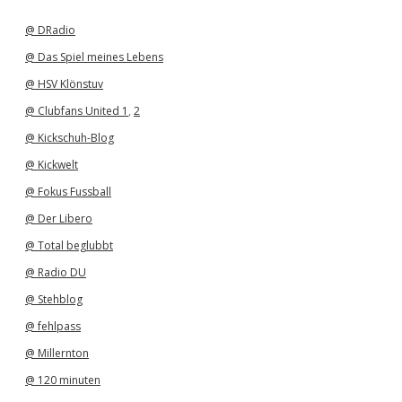
i
v
@ DRadio
@ Das Spiel meines Lebens
@ HSV Klönstuv
@ Clubfans United 1
,
2
@ Kickschuh-Blog
@ Kickwelt
@ Fokus Fussball
@ Der Libero
@ Total beglubbt
@ Radio DU
@ Stehblog
@ fehlpass
@ Millernton
@ 120 minuten