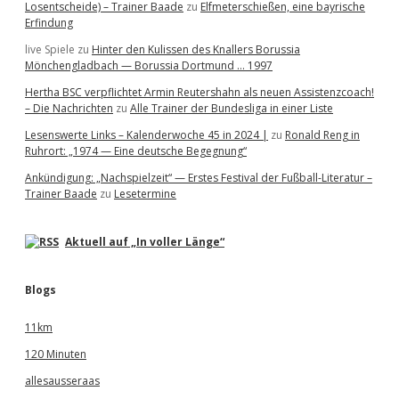
Losentscheide) – Trainer Baade
zu
Elfmeterschießen, eine bayrische
Erfindung
live Spiele
zu
Hinter den Kulissen des Knallers Borussia
Mönchengladbach — Borussia Dortmund … 1997
Hertha BSC verpflichtet Armin Reutershahn als neuen Assistenzcoach!
– Die Nachrichten
zu
Alle Trainer der Bundesliga in einer Liste
Lesenswerte Links – Kalenderwoche 45 in 2024 |
zu
Ronald Reng in
Ruhrort: „1974 — Eine deutsche Begegnung“
Ankündigung: „Nachspielzeit“ — Erstes Festival der Fußball-Literatur –
Trainer Baade
zu
Lesetermine
Aktuell auf „In voller Länge“
Blogs
11km
120 Minuten
allesausseraas