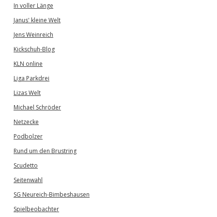
In voller Länge
Janus' kleine Welt
Jens Weinreich
Kickschuh-Blog
KLN online
Liga Parkdrei
Lizas Welt
Michael Schröder
Netzecke
Podbolzer
Rund um den Brustring
Scudetto
Seitenwahl
SG Neureich-Bimbeshausen
Spielbeobachter