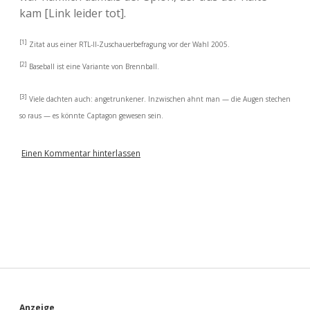
kam [Link leider tot].
[1]
Zitat aus einer RTL-II-Zuschauerbefragung vor der Wahl 2005.
[2]
Baseball ist eine Variante von Brennball.
[3]
Viele dachten auch: angetrunkener. Inzwischen ahnt man — die Augen stechen
so raus — es könnte Captagon gewesen sein.
Einen Kommentar hinterlassen
Anzeige