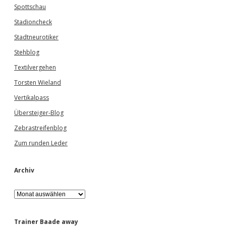
Spottschau
Stadioncheck
Stadtneurotiker
Stehblog
Textilvergehen
Torsten Wieland
Vertikalpass
Übersteiger-Blog
Zebrastreifenblog
Zum runden Leder
Archiv
A
r
c
h
Trainer Baade away