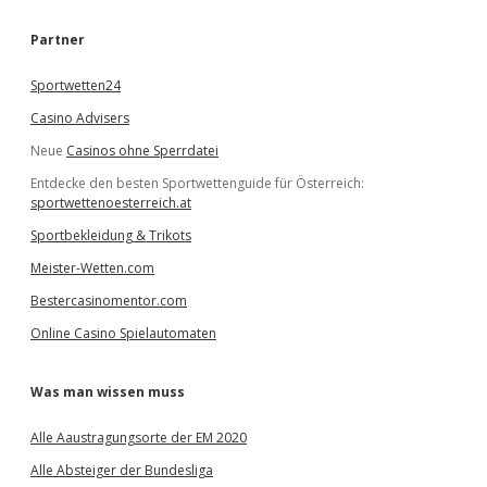
h
e
Partner
n
Sportwetten24
Casino Advisers
Neue
Casinos ohne Sperrdatei
Entdecke den besten Sportwettenguide für Österreich:
sportwettenoesterreich.at
Sportbekleidung & Trikots
Meister-Wetten.com
Bestercasinomentor.com
Online Casino Spielautomaten
Was man wissen muss
Alle Aaustragungsorte der EM 2020
Alle Absteiger der Bundesliga