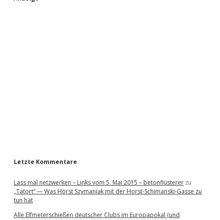
S
i
d
e
b
a
r
Letzte Kommentare
Lass mal netzwerken – Links vom 5. Mai 2015 – betonflüsterer
zu
„Tatort“ — Was Horst Szymaniak mit der Horst-Schimanski-Gasse zu
tun hat
Alle Elfmeterschießen deutscher Clubs im Europapokal (und