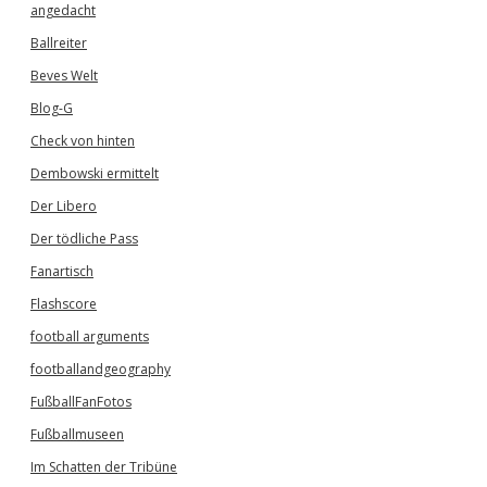
angedacht
Ballreiter
Beves Welt
Blog-G
Check von hinten
Dembowski ermittelt
Der Libero
Der tödliche Pass
Fanartisch
Flashscore
football arguments
footballandgeography
FußballFanFotos
Fußballmuseen
Im Schatten der Tribüne