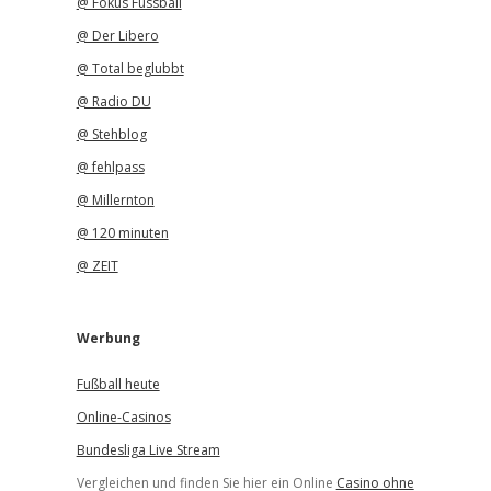
@ Fokus Fussball
@ Der Libero
@ Total beglubbt
@ Radio DU
@ Stehblog
@ fehlpass
@ Millernton
@ 120 minuten
@ ZEIT
Werbung
Fußball heute
Online-Casinos
Bundesliga Live Stream
Vergleichen und finden Sie hier ein Online
Casino ohne