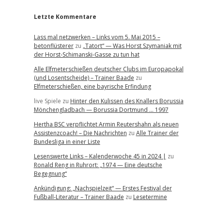
Letzte Kommentare
Lass mal netzwerken – Links vom 5. Mai 2015 –
betonflüsterer
zu
„Tatort“ — Was Horst Szymaniak mit
der Horst-Schimanski-Gasse zu tun hat
Alle Elfmeterschießen deutscher Clubs im Europapokal
(und Losentscheide) – Trainer Baade
zu
Elfmeterschießen, eine bayrische Erfindung
live Spiele
zu
Hinter den Kulissen des Knallers Borussia
Mönchengladbach — Borussia Dortmund … 1997
Hertha BSC verpflichtet Armin Reutershahn als neuen
Assistenzcoach! – Die Nachrichten
zu
Alle Trainer der
Bundesliga in einer Liste
Lesenswerte Links – Kalenderwoche 45 in 2024 |
zu
Ronald Reng in Ruhrort: „1974 — Eine deutsche
Begegnung“
Ankündigung: „Nachspielzeit“ — Erstes Festival der
Fußball-Literatur – Trainer Baade
zu
Lesetermine