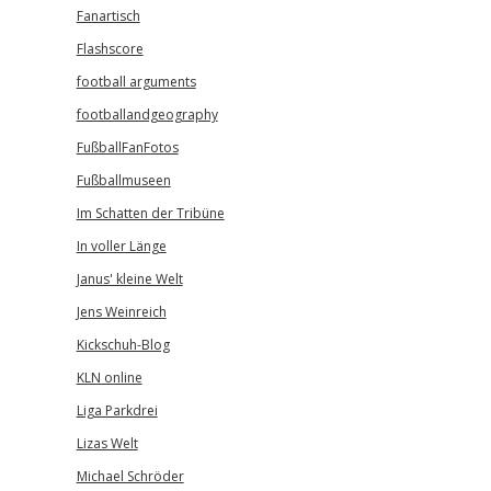
Fanartisch
Flashscore
football arguments
footballandgeography
FußballFanFotos
Fußballmuseen
Im Schatten der Tribüne
In voller Länge
Janus' kleine Welt
Jens Weinreich
Kickschuh-Blog
KLN online
Liga Parkdrei
Lizas Welt
Michael Schröder