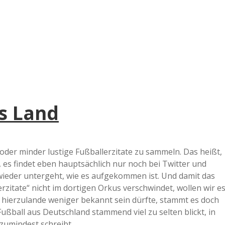
e
r
B
a
es Land
a
d
der minder lustige Fußballerzitate zu sammeln. Das heißt,
 es findet eben hauptsächlich nur noch bei Twitter und
e
 wieder untergeht, wie es aufgekommen ist. Und damit das
zitate“ nicht im dortigen Orkus verschwindet, wollen wir e
as hierzulande weniger bekannt sein dürfte, stammt es doch
ßball aus Deutschland stammend viel zu selten blickt, in
zumindest schreibt.