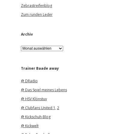
Zebrastreifenblog
Zum runden Leder
Archiv
A
r
c
h
i
Trainer Baade away
v
@ DRadio
@ Das Spiel meines Lebens
@ HSV Klönstuv
@ Clubfans United 1
,
2
@ Kickschuh-Blog
@ Kickwelt