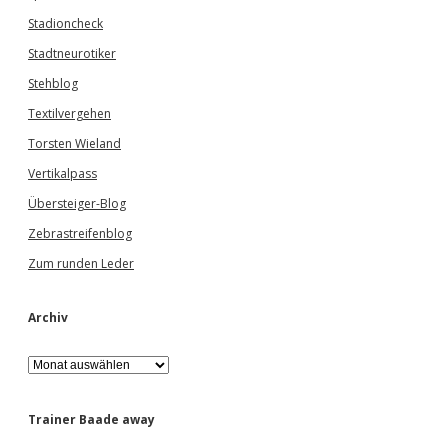
Stadioncheck
Stadtneurotiker
Stehblog
Textilvergehen
Torsten Wieland
Vertikalpass
Übersteiger-Blog
Zebrastreifenblog
Zum runden Leder
Archiv
A
r
c
h
Trainer Baade away
i