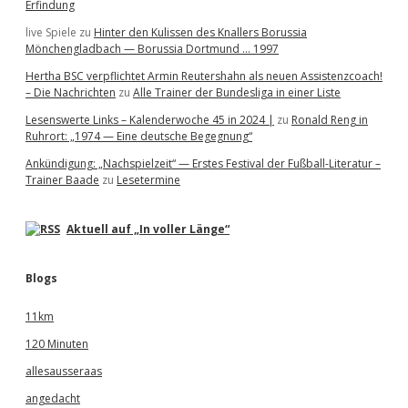
Erfindung
live Spiele
zu
Hinter den Kulissen des Knallers Borussia
Mönchengladbach — Borussia Dortmund … 1997
Hertha BSC verpflichtet Armin Reutershahn als neuen Assistenzcoach!
– Die Nachrichten
zu
Alle Trainer der Bundesliga in einer Liste
Lesenswerte Links – Kalenderwoche 45 in 2024 |
zu
Ronald Reng in
Ruhrort: „1974 — Eine deutsche Begegnung“
Ankündigung: „Nachspielzeit“ — Erstes Festival der Fußball-Literatur –
Trainer Baade
zu
Lesetermine
Aktuell auf „In voller Länge“
Blogs
11km
120 Minuten
allesausseraas
angedacht