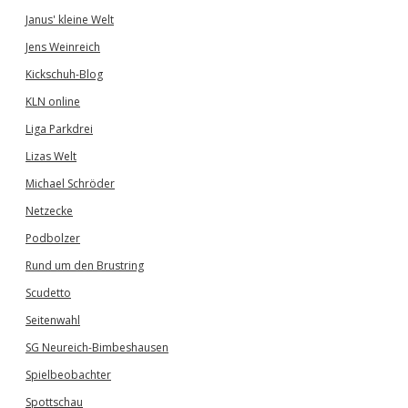
Janus' kleine Welt
Jens Weinreich
Kickschuh-Blog
KLN online
Liga Parkdrei
Lizas Welt
Michael Schröder
Netzecke
Podbolzer
Rund um den Brustring
Scudetto
Seitenwahl
SG Neureich-Bimbeshausen
Spielbeobachter
Spottschau