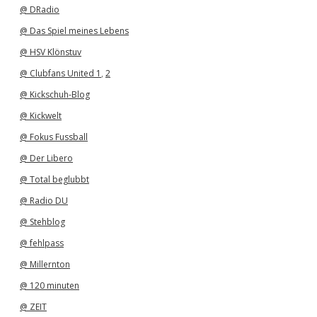
v
@ DRadio
@ Das Spiel meines Lebens
@ HSV Klönstuv
@ Clubfans United 1
,
2
@ Kickschuh-Blog
@ Kickwelt
@ Fokus Fussball
@ Der Libero
@ Total beglubbt
@ Radio DU
@ Stehblog
@ fehlpass
@ Millernton
@ 120 minuten
@ ZEIT