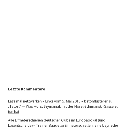
i
d
e
b
a
r
Letzte Kommentare
Lass mal netzwerken – Links vom 5. Mai 2015 – betonflüsterer
zu
„Tatort“ — Was Horst Szymaniak mit der Horst-Schimanski-Gasse zu
tun hat
Alle Elfmeterschießen deutscher Clubs im Europapokal (und
Losentscheide) – Trainer Baade
zu
Elfmeterschießen, eine bayrische