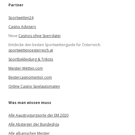
e
Partner
n
Sportwetten24
Casino Advisers
Neue
Casinos ohne Sperrdatei
Entdecke den besten Sportwettenguide für Österreich:
sportwettenoesterreich.at
Sportbekleidung & Trikots
Meister-Wetten.com
Bestercasinomentor.com
Online Casino Spielautomaten
Was man wissen muss
Alle Aaustragungsorte der EM 2020
Alle Absteiger der Bundesliga
Alle albanischen Meister