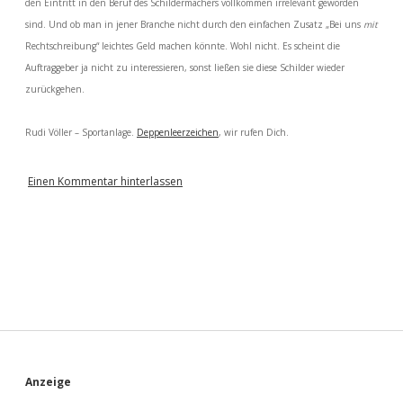
den Eintritt in den Beruf des Schildermachers vollkommen irrelevant geworden
sind. Und ob man in jener Branche nicht durch den einfachen Zusatz „Bei uns
mit
Rechtschreibung“ leichtes Geld machen könnte. Wohl nicht. Es scheint die
Auftraggeber ja nicht zu interessieren, sonst ließen sie diese Schilder wieder
zurückgehen.
Rudi Völler – Sportanlage.
Deppenleerzeichen
, wir rufen Dich.
Einen Kommentar hinterlassen
S
Anzeige