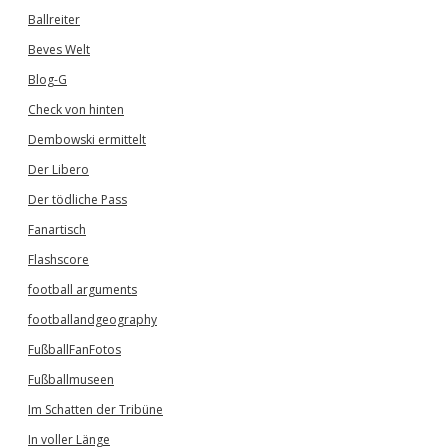
Ballreiter
Beves Welt
Blog-G
Check von hinten
Dembowski ermittelt
Der Libero
Der tödliche Pass
Fanartisch
Flashscore
football arguments
footballandgeography
FußballFanFotos
Fußballmuseen
Im Schatten der Tribüne
In voller Länge